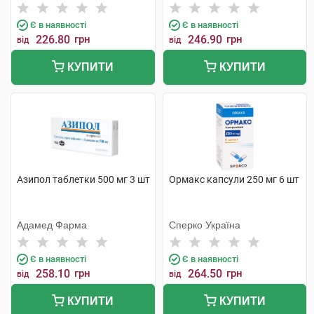
Тідж
Є в наявності
Є в наявності
226.80
грн
246.90
грн
від
від
КУПИТИ
КУПИТИ
Азипол таблетки 500 мг 3 шт
Ормакс капсули 250 мг 6 шт
Адамед Фарма
Сперко Україна
Є в наявності
Є в наявності
258.10
грн
264.50
грн
від
від
КУПИТИ
КУПИТИ