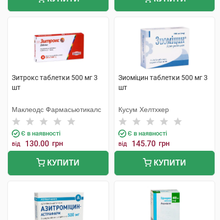
Зитрокс таблетки 500 мг 3
Зиоміцин таблетки 500 мг 3
шт
шт
Маклеодс Фармасьютикалс
Кусум Хелтхкер
Є в наявності
Є в наявності
130.00
грн
145.70
грн
від
від
КУПИТИ
КУПИТИ