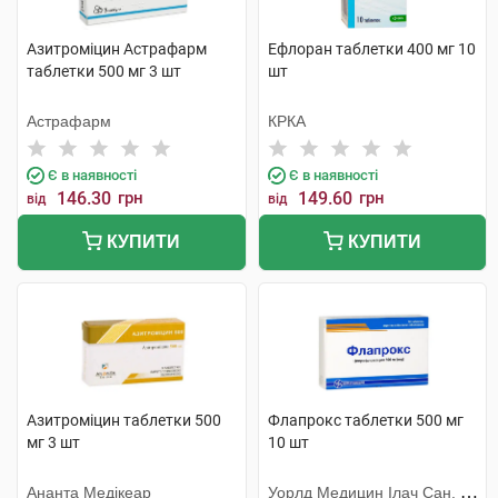
Азитроміцин Астрафарм
Ефлоран таблетки 400 мг 10
таблетки 500 мг 3 шт
шт
Астрафарм
КРКА
Є в наявності
Є в наявності
146.30
грн
149.60
грн
від
від
КУПИТИ
КУПИТИ
Азитроміцин таблетки 500
Флапрокс таблетки 500 мг
мг 3 шт
10 шт
Ананта Медікеар
Уорлд Медицин Ілач Сан. Ве