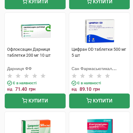
КУПИТИ
КУПИТИ
Офлоксацин Дарниця
Цифран OD таблетки 500 мг
таблетки 200 мг 10 шт
5 шт
Дарниця ФФ
Сан Фармасьютикал
Індастріз
Є в наявності
Є в наявності
71.40
грн
89.10
грн
від
від
КУПИТИ
КУПИТИ