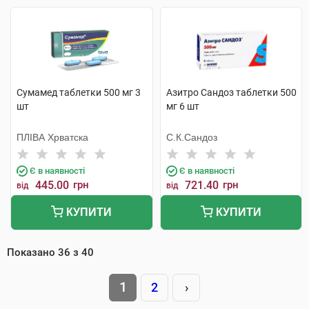
Сумамед таблетки 500 мг 3
Азитро Сандоз таблетки 500
шт
мг 6 шт
ПЛІВА Хрватска
С.К.Сандоз
Є в наявності
Є в наявності
445.00
грн
721.40
грн
від
від
КУПИТИ
КУПИТИ
Показано
36
з
40
1
2
›