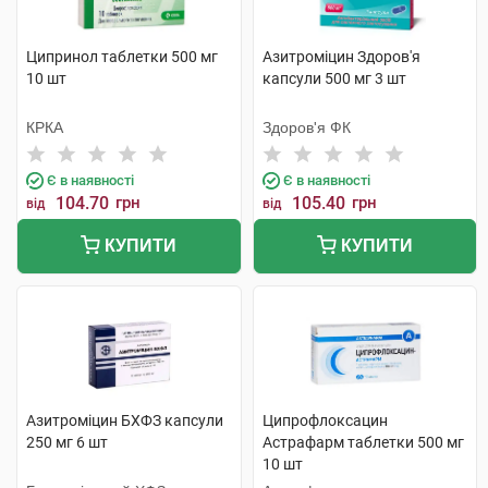
Ципринол таблетки 500 мг
Азитроміцин Здоров'я
10 шт
капсули 500 мг 3 шт
КРКА
Здоров'я ФК
Є в наявності
Є в наявності
104.70
грн
105.40
грн
від
від
КУПИТИ
КУПИТИ
Азитроміцин БХФЗ капсули
Ципрофлоксацин
250 мг 6 шт
Астрафарм таблетки 500 мг
10 шт