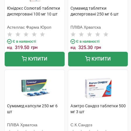
Юнідокс Солютаб таблетки
Сумамед таблетки
дисперговані 100 мг 10 шт
дисперговані 250 мг 6 шт
Астеллас Фарма Юроп
ПЛІВА Хрватска
Є в наявності
Є в наявності
319.50
грн
325.30
грн
від
від
КУПИТИ
КУПИТИ
Сумамед капсули 250 мг 6
Азитро Сандоз таблетки 500
шт
мг 3 шт
ПЛІВА Хрватска
С.К.Сандоз