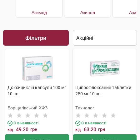
Азимед
Азипол
Азит
Фільтри
Доксициклін капсули 100 мг
Ципрофлоксацин таблетки
10 шт
250 мг 10 шт
Борщагівський ХФЗ
Технолог
Є в наявності
Є в наявності
49.20
грн
63.20
грн
від
від