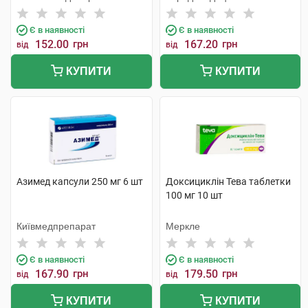
Тідж
Є в наявності
Є в наявності
152.00
грн
167.20
грн
від
від
КУПИТИ
КУПИТИ
Азимед капсули 250 мг 6 шт
Доксициклін Тева таблетки
100 мг 10 шт
Київмедпрепарат
Меркле
Є в наявності
Є в наявності
167.90
грн
179.50
грн
від
від
КУПИТИ
КУПИТИ