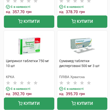
Є в наявності
Є в наявності
357.70
грн
378.70
грн
від
від
КУПИТИ
КУПИТИ
Ципринол таблетки 750 мг
Сумамед таблетки
10 шт
дисперговані 500 мг 3 шт
КРКА
ПЛІВА Хрватска
Є в наявності
Є в наявності
392.70
грн
395.70
грн
від
від
КУПИТИ
КУПИТИ