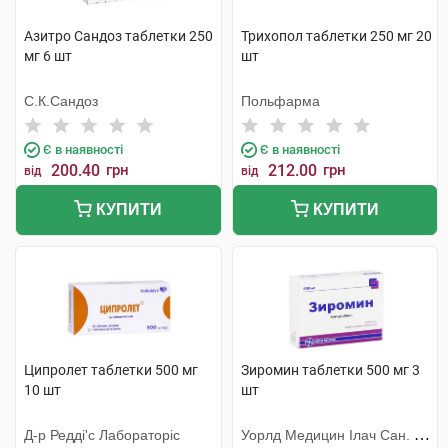
Азитро Сандоз таблетки 250
Трихопол таблетки 250 мг 20
мг 6 шт
шт
С.К.Сандоз
Польфарма
Є в наявності
Є в наявності
200.40
грн
212.00
грн
від
від
КУПИТИ
КУПИТИ
Ципролет таблетки 500 мг
Зиромин таблетки 500 мг 3
10 шт
шт
Д-р Редді'с Лабораторіс
Уорлд Медицин Ілач Сан. Ве