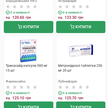
Борщагівський ХФЗ
Астрафарм
Є в наявності
Є в наявності
120.60
грн
123.30
грн
від
від
КУПИТИ
КУПИТИ
Трикасайд капсули 500 мг
Метронідазол таблетки 250
15 шт
мг 20 шт
Фармасайнс
Лубнифарм
Є в наявності
Є в наявності
125.10
грн
125.70
грн
від
від
КУПИТИ
КУПИТИ