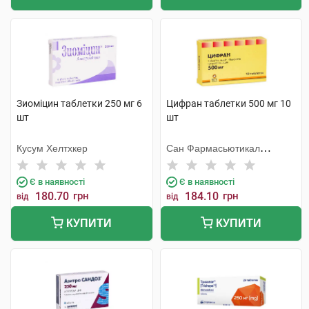
Зиоміцин таблетки 250 мг 6
Цифран таблетки 500 мг 10
шт
шт
Кусум Хелтхкер
Сан Фармасьютикал
Індастріз
Є в наявності
Є в наявності
180.70
грн
184.10
грн
від
від
КУПИТИ
КУПИТИ