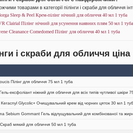
жчими товарами в категорії пілінги і скраби для обличчя ін
lorga Sleep & Peel Крем-пілінг нічний для обличчя 40 мл 1 туба
R Clairial Пілінг нічний для усунення наявних плям 50 мл 1 туб
ene Cleanance Comedomed Пілінг для обличчя 40 мл 1 туба
нги і скраби для обличчя ціна
oucis Пілінг для обличчя 75 мл 1 туба
Гель-ексфоліант ніжний для обличчя для всіх типів чутливої шкіри 7
 Keracnyl Glycolic+ Очищувальний крем від чорних цяток 30 мл 1 ту
ma Sebium Gommant Гель відлущувальний для комбінованої та жирно
 Скраб мякий для обличчя 50 мл 1 туба