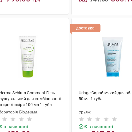
грн
КУПИТИ
КУПИТИ
доставка
oderma Sebium Gommant Гель
Uriage Скраб мякий для об
длущувальний для комбінованої
50 мл 1 туба
жирної шкіри 100 мл 1 туба
бораторія Біодерма
Урьяж
Є в наявності
Є в наявності