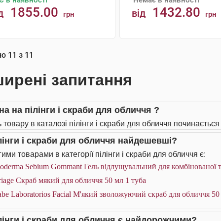
Є в наявності
Немає в наявності
1855.00
1432.80
д
від
грн
грн
АНАЛОГИ
КУПИТИ
но
11
з
11
ирені запитання
на на пілінги і скраби для обличчя ?
 товару в каталозі пілінги і скраби для обличчя починається 
ілінги і скраби для обличчя найдешевші?
ими товарами в категорії пілінги і скраби для обличчя є:
oderma Sebium Gommant Гель відлущувальний для комбінованої т
iage Скраб мякий для обличчя 50 мл 1 туба
be Laboratorios Facial М'який зволожуючий скраб для обличчя 50
ілінги і скраби для обличчя є найдорожчими?