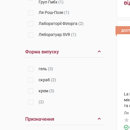
ві
Груп Гмбх
(1)
Ля Рош-Позе
(1)
Лабораторії Філорга
(2)
дос
Ляборатуар SVR
(1)
Форма випуску
гель
(3)
скраб
(2)
крем
(3)
La 
мік
(2)
та 
фл
Ля
Призначення