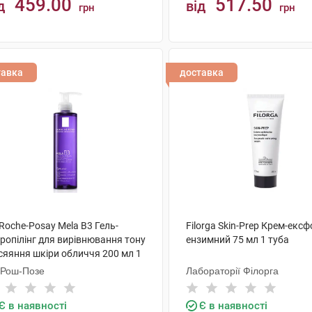
459.00
517.50
д
від
грн
грн
КУПИТИ
КУПИТИ
тавка
доставка
Roche-Posay Mela B3 Гель-
Filorga Skin-Prep Крем-ексф
ропілінг для вирівнювання тону
ензимний 75 мл 1 туба
сяяння шкіри обличчя 200 мл 1
акон
 Рош-Позе
Лабораторії Філорга
Є в наявності
Є в наявності