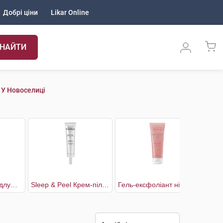
Добрі ціни
Likar Online
НАЙТИ
 У Новоселиці
Gommant Гель відлущувальний для комбінованої та жирної шкіри
Sleep & Peel Крем-пілінг нічний для обличчя
Гель-ексфоліант ніжний для обличчя для всіх типів чутливої шкіри