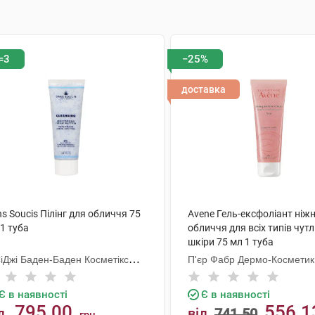
=3
−25%
доставка
s Soucis Пілінг для обличчя 75
Avene Гель-ексфоліант ніж
1 туба
обличчя для всіх типів чутл
шкіри 75 мл 1 туба
СіДжі Баден-Баден Косметікс
П'єр Фабр Дермо-Косметик
уп Гмбх
Є в наявності
Є в наявності
795.00
556.1
д
від
741.50