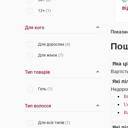
ві
12+
(1)
Для кого
Показа
Пош
Для дорослих
(4)
Для жінок
(7)
Яка ці
Вартість
Тип товарів
Які п
Гель
(1)
Недорог
Bi
Ur
Тип волосся
Ba
Для всіх типів
(1)
Які п