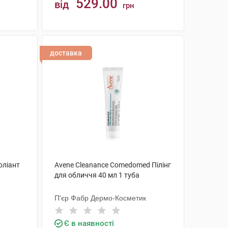
529.00
від
грн
КУПИТИ
доставка
оліант
Avene Cleanance Comedomed Пілінг
для обличчя 40 мл 1 туба
П'єр Фабр Дермо-Косметик
Є в наявності