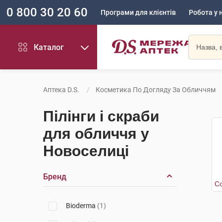
0 800 30 20 60
Програми для клієнтів
Робота у 
Каталог
Аптека D.S.
Косметика По Догляду За Обличчям
Пілінги і скраби
для обличчя у
Новоселиці
Бренд
Bioderma
(1)