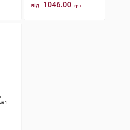
1046.00
від
грн
КУПИТИ
я
мл 1