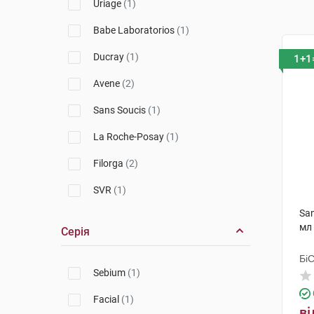
Uriage
(1)
Babe Laboratorios
(1)
Ducray
(1)
1+1
Avene
(2)
Sans Soucis
(1)
La Roche-Posay
(1)
Filorga
(2)
SVR
(1)
San
мл 
Серія
Бі
Sebium
(1)
Гр
Facial
(1)
ві