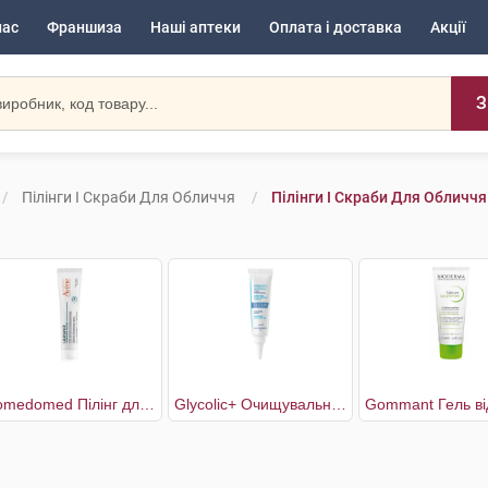
нас
Франшиза
Наші аптеки
Оплата і доставка
Акції
З
Пілінги І Скраби Для Обличчя
Пілінги І Скраби Для Обличчя
Comedomed Пілінг для обличчя
Glycolic+ Очищувальний крем від чорних цяток