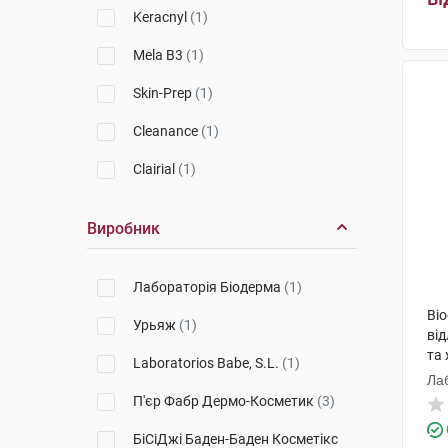
Keracnyl
(1)
Mela B3
(1)
Skin-Prep
(1)
Cleanance
(1)
Clairial
(1)
Виробник
Лабораторія Біодерма
(1)
Bi
Урьяж
(1)
ві
та 
Laboratorios Babe, S.L.
(1)
Ла
П'єр Фабр Дермо-Косметик
(3)
БіСіДжі Баден-Баден Косметікс