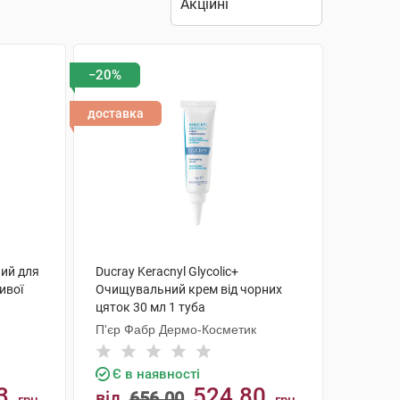
−20%
доставка
ний для
Ducray Keracnyl Glycolic+
ивої
Очищувальний крем від чорних
цяток 30 мл 1 туба
П'єр Фабр Дермо-Косметик
Є в наявності
3
524.80
від
656.00