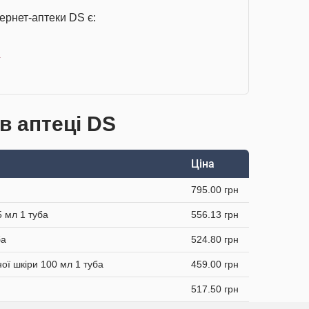
тернет-аптеки DS є:
а
 в аптеці DS
Ціна
795.00 грн
5 мл 1 туба
556.13 грн
ба
524.80 грн
ї шкіри 100 мл 1 туба
459.00 грн
517.50 грн