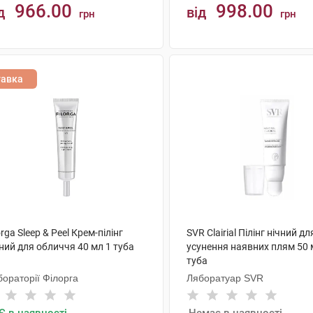
966.00
998.00
д
від
грн
грн
КУПИТИ
КУПИТИ
тавка
orga Sleep & Peel Крем-пілінг
SVR Clairial Пілінг нічний дл
ний для обличчя 40 мл 1 туба
усунення наявних плям 50 
туба
ораторії Філорга
Ляборатуар SVR