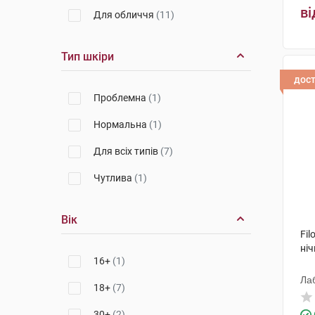
ві
Для обличчя
(11)
Тип шкіри
дос
Проблемна
(1)
Нормальна
(1)
Для всіх типів
(7)
Чутлива
(1)
Вік
Fil
ніч
16+
(1)
Лаб
18+
(7)
30+
(2)