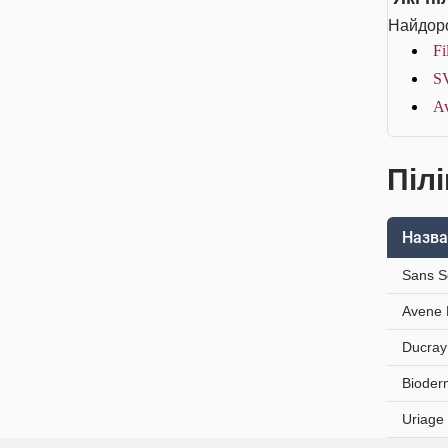
Найдоро
Fi
SV
Av
Пілі
Назва
Sans S
Avene 
Ducray
Bioder
Uriage