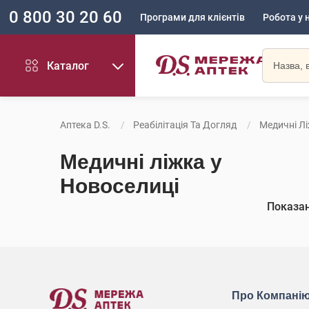
0 800 30 20 60
Програми для клієнтів
Робота у 
Каталог
Аптека D.S.
Реабілітація Та Догляд
Медичні Л
Медичні ліжка у
Новоселиці
Показа
Про Компані