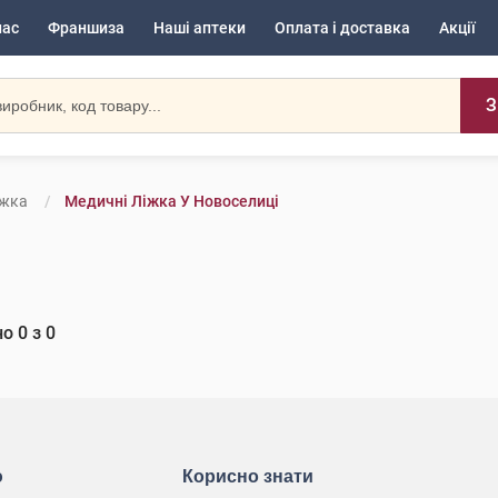
нас
Франшиза
Наші аптеки
Оплата і доставка
Акції
З
іжка
Медичні Ліжка У Новоселиці
но
0
з
0
ю
Корисно знати