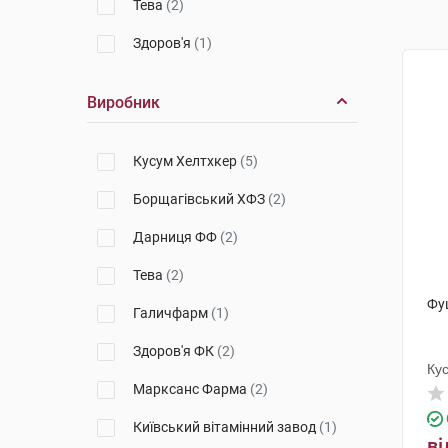
Тева
(2)
Здоров'я
(1)
Виробник
Кусум Хелтхкер
(5)
Борщагівський ХФЗ
(2)
Дарниця ФФ
(2)
Тева
(2)
Фу
Галичфарм
(1)
Здоров'я ФК
(2)
Ку
Марксанс Фарма
(2)
Київський вітамінний завод
(1)
ві