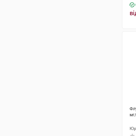
ві
Фл
мг
Юр