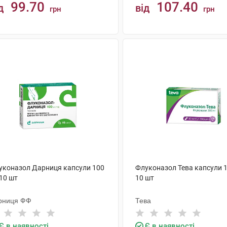
99.70
107.40
д
від
грн
грн
КУПИТИ
КУПИТИ
уконазол Дарниця капсули 100
Флуконазол Тева капсули 1
10 шт
10 шт
рниця ФФ
Тева
Є в наявності
Є в наявності