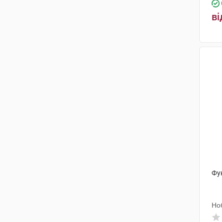
ві
Фун
Но