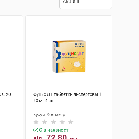
ОД 20
Фуцис ДТ таблетки дисперговані
50 мг 4 шт
Кусум Хелтхкер
Є в наявності
72.80
від