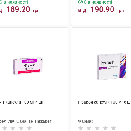
Є в наявності
Є в наявності
189.20
190.90
д
від
грн
грн
КУПИТИ
КУПИТИ
іт капсули 100 мг 4 шт
Ітракон капсули 100 мг 6 ш
бел Ілач Санаї ве Тіджарет
Фармак