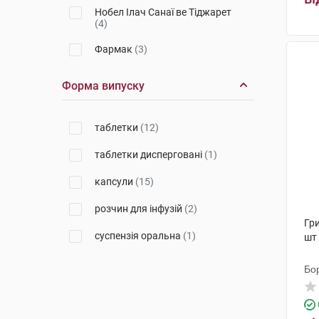
Нобел Ілач Санаї ве Тіджарет
(4)
Фармак
(3)
Юрія-Фарм
(1)
Форма випуску
К.О. Славія Фарм
(1)
таблетки
(12)
Лабораторіос Ліконса
(2)
таблетки дисперговані
(1)
Фарева Амбуаз
(1)
капсули
(15)
Новартіс Фарма
(1)
розчин для інфузій
(2)
Янссен-Сілаг
(1)
Гр
суспензія оральна
(1)
шт
Бо