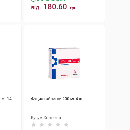
180.60
від
грн
КУПИТИ
 мг 14
Фуцис таблетки 200 мг 4 шт
Кусум Хелтхкер