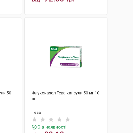
грн
КУПИТИ
ули 50
Флуконазол Тева капсули 50 мг 10
шт
Тева
Є в наявності