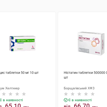
цис таблетки 50 мг 10 шт
Ністатин таблетки 500000 
шт
сум Хелтхкер
Борщагівський ХФЗ
Є в наявності
Є в наявності
65.10
66.70
д
від