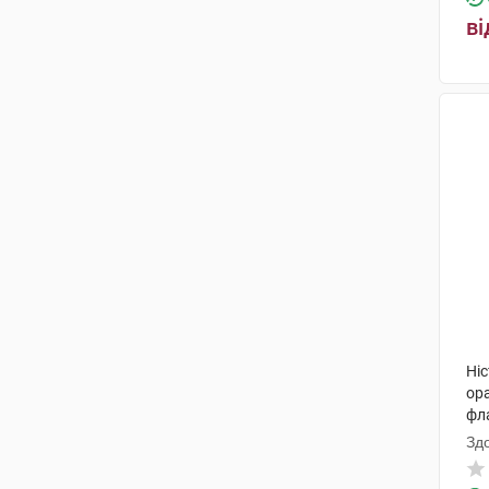
ві
Ніс
ор
фл
Зд