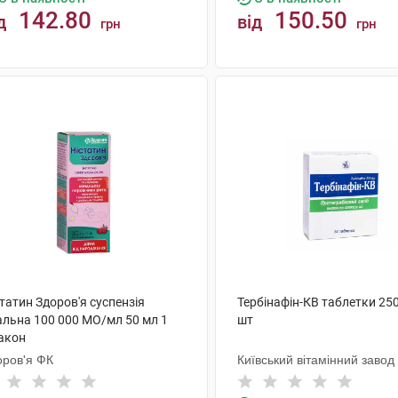
142.80
150.50
д
від
грн
грн
КУПИТИ
КУПИТИ
татин Здоров'я суспензія
Тербінафін-КВ таблетки 250
альна 100 000 МО/мл 50 мл 1
шт
акон
оров'я ФК
Київський вітамінний завод