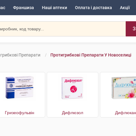
нас
Франшиза
Наші аптеки
Оплата і доставка
Акції
З
грибкові Препарати
Протигрибкові Препарати У Новоселиці
Гризеофульвін
Дифлюзол
Дифлюка