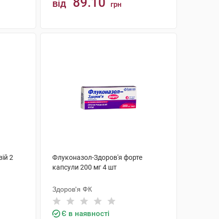
89.10
від
грн
КУПИТИ
ій 2
Флуконазол-Здоров'я форте
капсули 200 мг 4 шт
Здоров'я ФК
Є в наявності