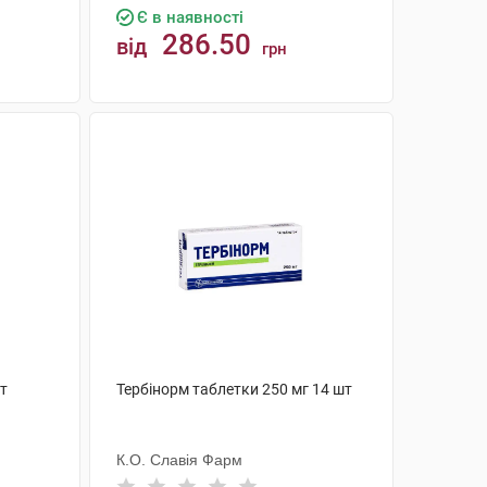
Є в наявності
286.50
від
грн
КУПИТИ
шт
Тербінорм таблетки 250 мг 14 шт
К.О. Славія Фарм