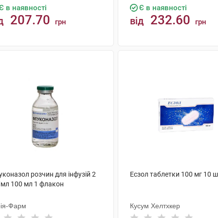
Є в наявності
Є в наявності
207.70
232.60
д
від
грн
грн
КУПИТИ
КУПИТИ
уконазол розчин для інфузій 2
Есзол таблетки 100 мг 10 
/мл 100 мл 1 флакон
ія-Фарм
Кусум Хелтхкер