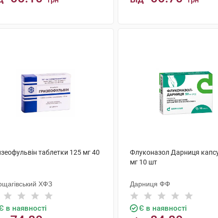
грн
грн
КУПИТИ
КУПИТИ
изеофульвін таблетки 125 мг 40
Флуконазол Дарниця капс
мг 10 шт
рщагівський ХФЗ
Дарниця ФФ
Є в наявності
Є в наявності