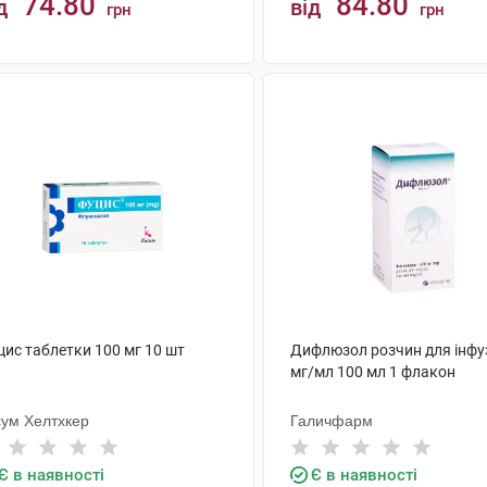
74.80
84.80
д
від
грн
грн
КУПИТИ
КУПИТИ
цис таблетки 100 мг 10 шт
Дифлюзол розчин для інфуз
мг/мл 100 мл 1 флакон
сум Хелтхкер
Галичфарм
Є в наявності
Є в наявності