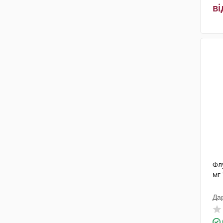
ві
Фл
мг 
Да