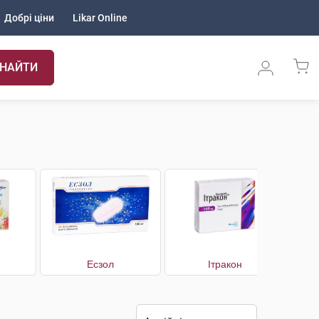
Добрі ціни
Likar Online
НАЙТИ
н
Есзол
Ітракон