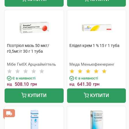
Псотріол мазь 50 мкг/
Елідел крем 1 % 15 г 1 туба
г0,5мг/г 30 г 1 туба
Мібе ГмбХ Арцнайміттель
Меда Меньюфекчеринг
Є в наявності
Є в наявності
508.10
грн
641.30
грн
від
від
КУПИТИ
КУПИТИ