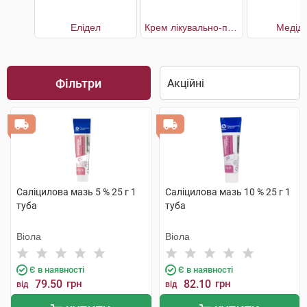
Елідел
Крем лікувально-профілактичний при псоріазі
Медід
Фільтри
Саліцилова мазь 5 % 25 г 1
Саліцилова мазь 10 % 25 г 1
туба
туба
Віола
Віола
Є в наявності
Є в наявності
79.50
грн
82.10
грн
від
від