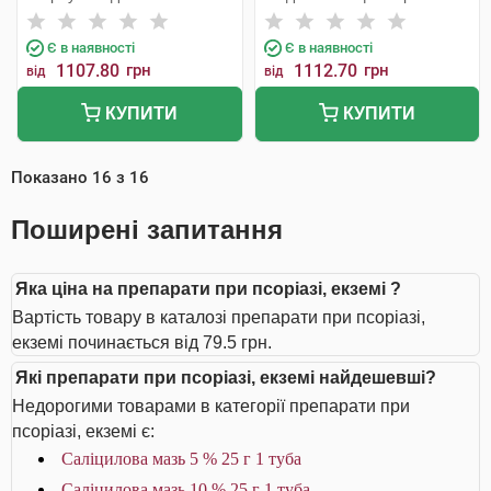
Є в наявності
Є в наявності
1107.80
грн
1112.70
грн
від
від
КУПИТИ
КУПИТИ
Показано
16
з
16
Поширені запитання
Яка ціна на препарати при псоріазі, екземі ?
Вартість товару в каталозі препарати при псоріазі,
екземі починається від 79.5 грн.
Які препарати при псоріазі, екземі найдешевші?
Недорогими товарами в категорії препарати при
псоріазі, екземі є:
Саліцилова мазь 5 % 25 г 1 туба
Саліцилова мазь 10 % 25 г 1 туба