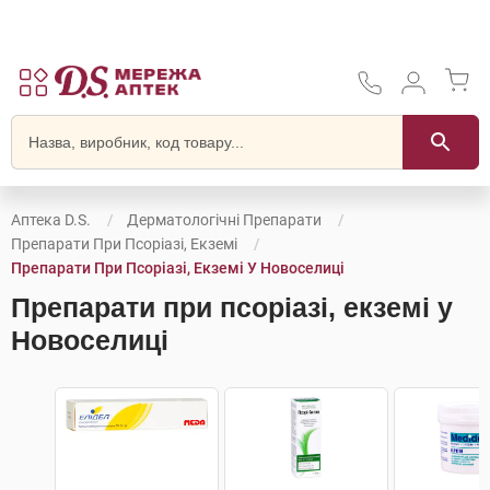
Аптека D.S.
Дерматологічні Препарати
Препарати При Псоріазі, Екземі
Препарати При Псоріазі, Екземі У Новоселиці
Препарати при псоріазі, екземі у
Новоселиці