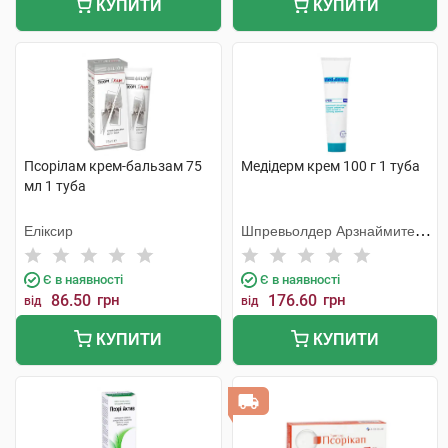
КУПИТИ
КУПИТИ
Псорілам крем-бальзам 75
Медідерм крем 100 г 1 туба
мл 1 туба
Еліксир
Шпревьолдер Арзнаймитель
Гмбх
Є в наявності
Є в наявності
86.50
грн
176.60
грн
від
від
КУПИТИ
КУПИТИ