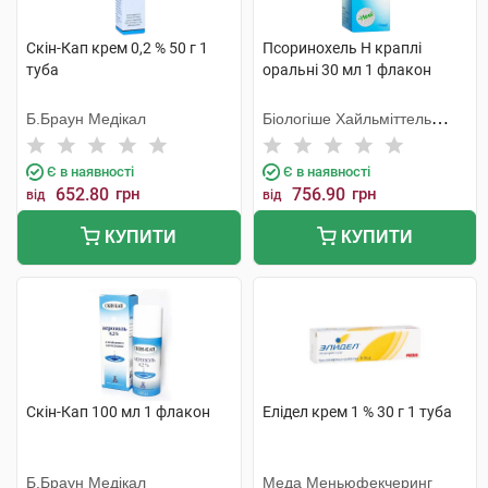
Скін-Кап крем 0,2 % 50 г 1
Псоринохель Н краплі
туба
оральні 30 мл 1 флакон
Б.Браун Медікал
Біологіше Хайльміттель
Хеель
Є в наявності
Є в наявності
652.80
грн
756.90
грн
від
від
КУПИТИ
КУПИТИ
Скін-Кап 100 мл 1 флакон
Елідел крем 1 % 30 г 1 туба
Б.Браун Медікал
Меда Меньюфекчеринг