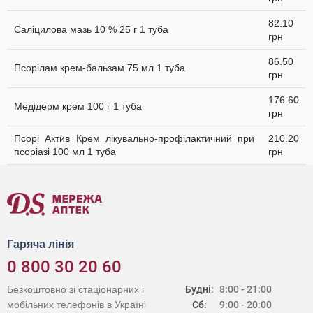
82.10
Саліцилова мазь 10 % 25 г 1 туба
грн
86.50
Псорілам крем-бальзам 75 мл 1 туба
грн
176.60
Медідерм крем 100 г 1 туба
грн
Псорі Актив Крем лікувально-профілактичний при
210.20
псоріазі 100 мл 1 туба
грн
Гаряча лінія
0 800 30 20 60
Безкоштовно зі стаціонарних і
Будні:
8:00 - 21:00
мобільних телефонів в Україні
Сб:
9:00 - 20:00