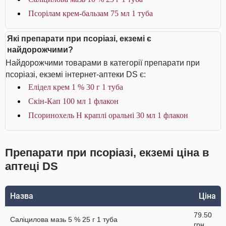
Псорілам крем-бальзам 75 мл 1 туба
Які препарати при псоріазі, екземі є
найдорожчими?
Найдорожчими товарами в категорії препарати при
псоріазі, екземі інтернет-аптеки DS є:
Елідел крем 1 % 30 г 1 туба
Скін-Кап 100 мл 1 флакон
Псоринохель Н краплі оральні 30 мл 1 флакон
Препарати при псоріазі, екземі ціна в
аптеці DS
Назва
Ціна
79.50
Саліцилова мазь 5 % 25 г 1 туба
грн