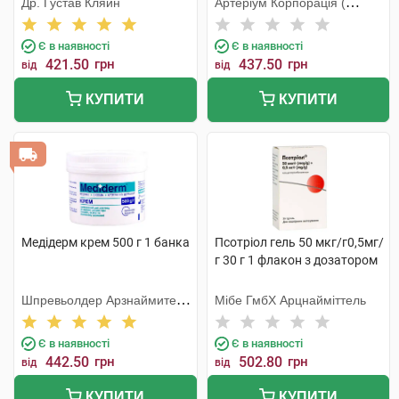
Др. Густав Кляйн
Артеріум Корпорація (
КМП+Галичфарм)
Є в наявності
Є в наявності
421.50
грн
437.50
грн
від
від
КУПИТИ
КУПИТИ
Медідерм крем 500 г 1 банка
Псотріол гель 50 мкг/г0,5мг/
г 30 г 1 флакон з дозатором
Шпревьолдер Арзнаймитель
Мібе ГмбХ Арцнайміттель
Гмбх
Є в наявності
Є в наявності
442.50
грн
502.80
грн
від
від
КУПИТИ
КУПИТИ