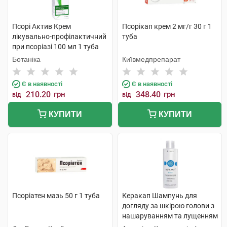
Псорі Актив Крем
Псорікап крем 2 мг/г 30 г 1
лікувально-профілактичний
туба
при псоріазі 100 мл 1 туба
Ботаніка
Київмедпрепарат
Є в наявності
Є в наявності
210.20
грн
348.40
грн
від
від
КУПИТИ
КУПИТИ
Псоріатен мазь 50 г 1 туба
Керакап Шампунь для
догляду за шкірою голови з
нашаруванням та лущенням
250 мл 1 флакон