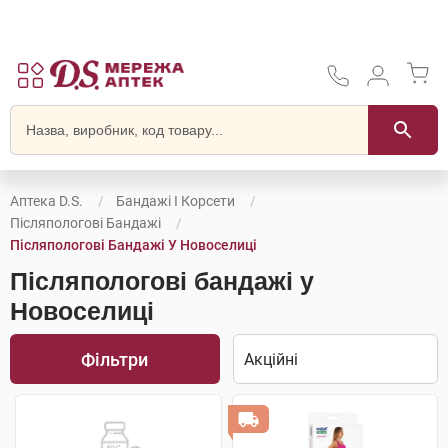
Аптека D.S.
Бандажі І Корсети
Післяпологові Бандажі
Післяпологові Бандажі У Новоселиці
Післяпологові бандажі у
Новоселиці
Фільтри