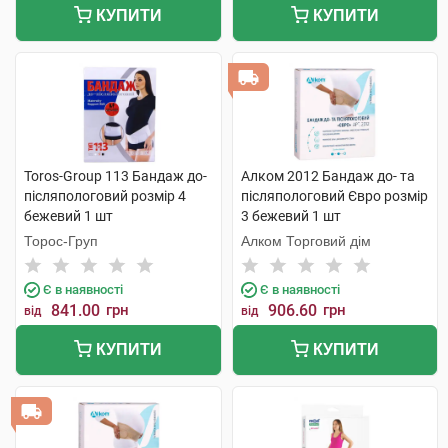
КУПИТИ
КУПИТИ
Toros-Group 113 Бандаж до-
Алком 2012 Бандаж до- та
післяпологовий розмір 4
післяпологовий Євро розмір
бежевий 1 шт
3 бежевий 1 шт
Торос-Груп
Алком Торговий дім
Є в наявності
Є в наявності
841.00
грн
906.60
грн
від
від
КУПИТИ
КУПИТИ