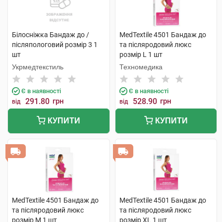
Білосніжка Бандаж до /
MedTextile 4501 Бандаж до
післяпологовий розмір 3 1
та післяродовий люкс
шт
розмір L 1 шт
Укрмедтекстиль
Техномедика
Є в наявності
Є в наявності
291.80
грн
528.90
грн
від
від
КУПИТИ
КУПИТИ
MedTextile 4501 Бандаж до
MedTextile 4501 Бандаж до
та післяродовий люкс
та післяродовий люкс
розмір М 1 шт
розмір ХL 1 шт