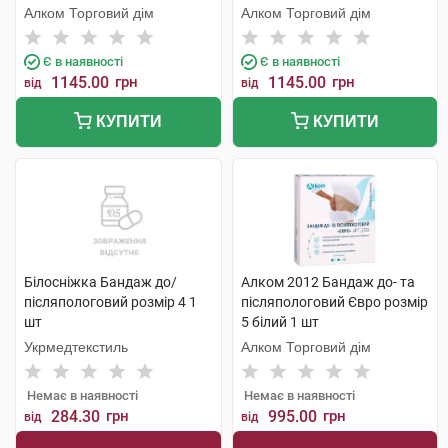
Алком Торговий дім
Алком Торговий дім
Є в наявності
Є в наявності
1145.00
грн
1145.00
грн
від
від
КУПИТИ
КУПИТИ
Білосніжка Бандаж до/
Алком 2012 Бандаж до- та
післяпологовий розмір 4 1
післяпологовий Євро розмір
шт
5 білий 1 шт
Укрмедтекстиль
Алком Торговий дім
Немає в наявності
Немає в наявності
284.30
грн
995.00
грн
від
від