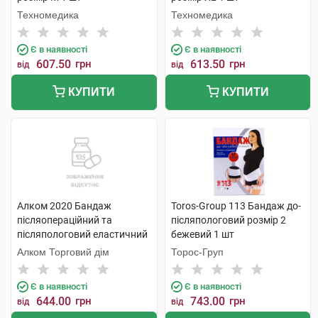
Техномедика
Техномедика
Є в наявності
Є в наявності
607.50
грн
613.50
грн
від
від
КУПИТИ
КУПИТИ
Алком 2020 Бандаж
Toros-Group 113 Бандаж до-
післяопераційний та
післяпологовий розмір 2
післяпологовий еластичний
бежевий 1 шт
розмір 9 1 шт
Алком Торговий дім
Торос-Груп
Є в наявності
Є в наявності
644.00
грн
743.00
грн
від
від