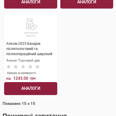
АНАЛОГИ
АНАЛОГИ
Алком 2023 Бандаж
післяпологовий та
післяопераційний широкий
розмір 5 1 шт
Алком Торговий дім
Немає в наявності
1243.00
грн
від
АНАЛОГИ
Показано
15
з
15
Поширені запитання