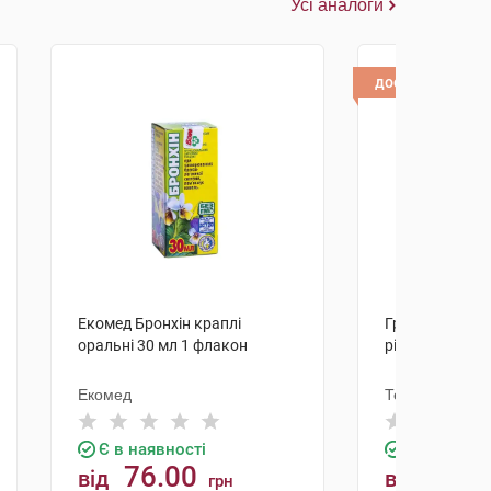
Усі аналоги
доставка
Екомед Бронхін краплі
Грудні краплі 
оральні 30 мл 1 флакон
рідина 25 мл 
Екомед
Тернофарм
Є в наявності
Є в наявно
76.00
31.8
від
від
грн