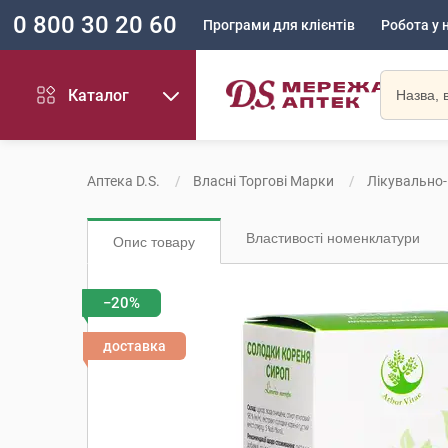
0 800 30 20 60
Програми для клієнтів
Робота у 
Каталог
Аптека D.S.
Власні Торгові Марки
Лікувально-
Властивості номенклатури
Опис товару
−20%
доставка