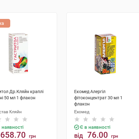
ка
итол Др.Кляйн краплі
Екомед Алергіл
ні 50 мл 1 флакон
фітоконцентрат 30 мл 1
флакон
устав Кляйн
Екомед
в наявності
Є в наявності
658.70
76.00
від
грн
грн