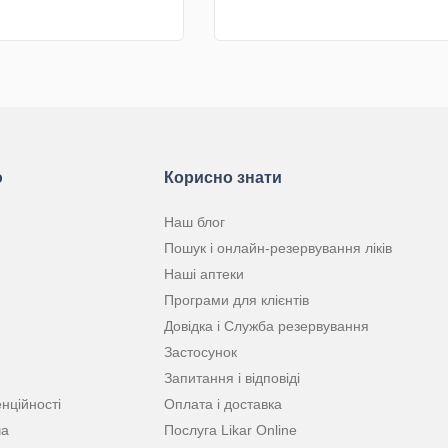
КУПИТИ
КУПИТИ
ю
Корисно знати
Наш блог
Пошук і онлайн-резервування ліків
Наші аптеки
Програми для клієнтів
Довідка і Служба резервування
Застосунок
Запитання і відповіді
нційності
Оплата і доставка
ча
Послуга Likar Online