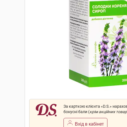
За карткою клієнта «D.S.» нарах
бонусні бали (
крім акційних товар
Вхід в кабінет