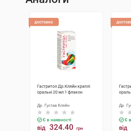
доставка
достав
Гастритол Др.Кляйн краплі
Гастр
оральні 20 мл 1 флакон
ораль
Др. Густав Кляйн
Др. Г
Є в наявності
Є 
324.40
від
від
грн