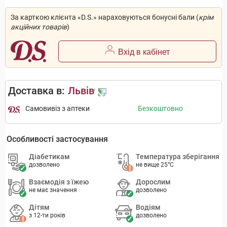
За карткою клієнта «D.S.» нараховуються бонусні бали (
крім
акційних товарів
)
Вхід в кабінет
Доставка в:
Львів
Самовивіз з аптеки
Безкоштовно
Особливості застосування
Діабетикам
Температура зберігання
дозволено
не вище 25°C
Взаємодія з їжею
Дорослим
не має значення
дозволено
Дітям
Водіям
з 12-ти років
дозволено