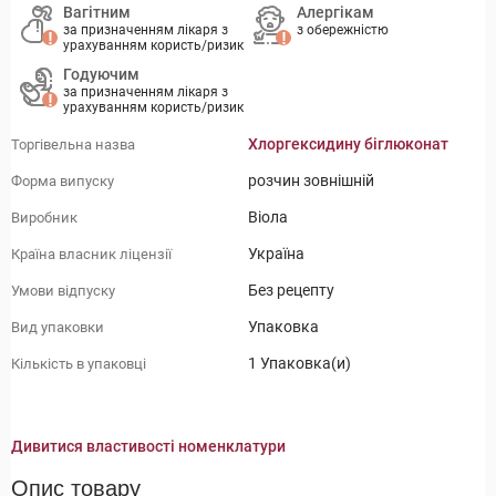
Вагітним
Алергікам
за призначенням лікаря з
з обережністю
урахуванням користь/ризик
Годуючим
за призначенням лікаря з
урахуванням користь/ризик
Хлоргексидину біглюконат
Торгівельна назва
розчин зовнішній
Форма випуску
Віола
Виробник
Україна
Країна власник ліцензії
Без рецепту
Умови відпуску
Упаковка
Вид упаковки
1 Упаковка(и)
Кількість в упаковці
Дивитися властивості номенклатури
Опис товару