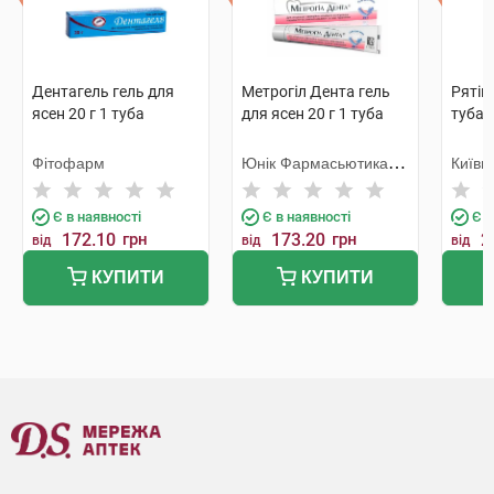
Дентагель гель для
Метрогіл Дента гель
Рятів
ясен 20 г 1 туба
для ясен 20 г 1 туба
туба
Фітофарм
Юнік Фармасьютикал
Київм
Лабораторіз
Є в наявності
Є в наявності
Є в
172.10
грн
173.20
грн
2
від
від
від
КУПИТИ
КУПИТИ