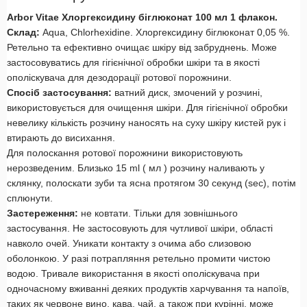
Arbor Vitae Хлоргексидину біглюконат 100 мл 1 флакон.
Склад:
Aqua, Chlorhexidine. Хлоргексидину біглюконат 0,05 %.
Ретельно та ефективно очищає шкіру від забруднень. Може
застосовуватись для гігієнічної обробки шкіри та в якості
ополіскувача для дезодорації ротової порожнини.
Спосіб застосування:
ватний диск, змочений у розчині,
використовується для очищення шкіри. Для гігієнічної обробки
невелику кількість розчину наносять на суху шкіру кистей рук і
втирають до висихання.
Для полоскання ротової порожнини використовують
нерозведеним. Близько 15 ml ( мл ) розчину наливають у
склянку, полоскати зуби та ясна протягом 30 секунд (sec), потім
сплюнути.
Застереження:
не ковтати. Тільки для зовнішнього
застосування. Не застосовують для чутливої шкіри, області
навколо очей. Уникати контакту з очима або слизовою
оболонкою. У разі потрапляння ретельно промити чистою
водою. Тривале використання в якості ополіскувача при
одночасному вживанні деяких продуктів харчування та напоїв,
таких як червоне вино, кава, чай, а також при курінні, може