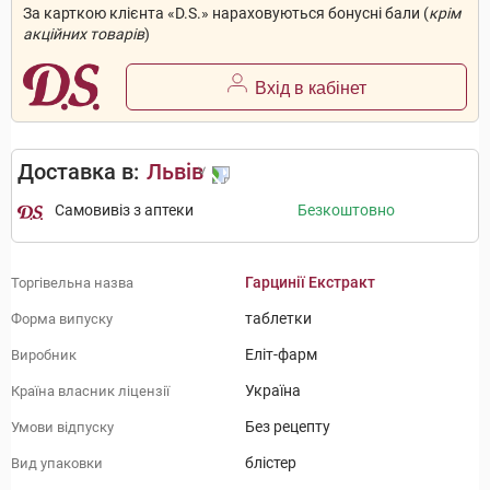
За карткою клієнта «D.S.» нараховуються бонусні бали (
крім
акційних товарів
)
Вхід в кабінет
Доставка в:
Львів
Самовивіз з аптеки
Безкоштовно
Гарцинії Екстракт
Торгівельна назва
таблетки
Форма випуску
Еліт-фарм
Виробник
Україна
Країна власник ліцензії
Без рецепту
Умови відпуску
блістер
Вид упаковки