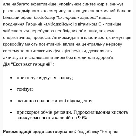
але набагато ефективніше, уповільнює синтез жирів, знижує
рівень надмірного холестерину, покращує енергетичний баланс.
Більший ефект
біодобавці
"Екстракт гарцинії"
надає
поєднання Гарцинії камбоджійської з вітаміном С - повніше
здійснюється перебудова необхідних обмінних, зокрема
енергетичних, процесів. Антиоксидантні властивості, стимуляція
кровообігу мають позитивний вплив на центральну нервову
систему та антитоксичну функцію печінки, дозволяють
активізувати спалювання жирів без шкоди для здоров'я.
Дія "Екстракт гарцинії":
пригнічує відчуття голоду;
тонізує;
активно спалює жирові відкладення;
прискорює обмін речовин. Гідроксилимонна кислота
знижує засвоєння калорій на 90%.
Рекомендації щодо застосування:
біодобавку "Екстракт