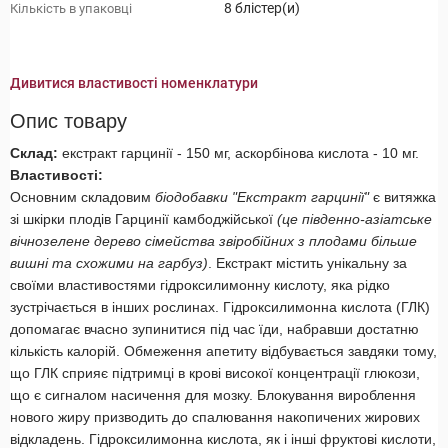
8 блістер(и)
Кількість в упаковці
Дивитися властивості номенклатури
Опис товару
Склад:
екстракт гарцинії - 150 мг, аскорбінова кислота - 10 мг.
Властивості:
Основним складовим
біодобавки "Екстракт гарцинії"
є витяжка
зі шкірки плодів Гарцинії камбоджійської
(це південно-азіатське
вічнозелене дерево сімейства звіробійних з плодами більше
вишнi та схожими на гарбуз)
. Екстракт містить унікальну за
своїми властивостями гідроксилимонну кислоту, яка рідко
зустрічається в інших рослинах. Гідроксилимонна кислота (ГЛК)
допомагає вчасно зупинитися під час їди, набравши достатню
кількість калорій. Обмеження апетиту відбувається завдяки тому,
що ГЛК сприяє підтримці в крові високої концентрації глюкози,
що є сигналом насичення для мозку. Блокування вироблення
нового жиру призводить до спалювання накопичених жирових
відкладень. Гідроксилимонна кислота, як і інші фруктові кислоти,