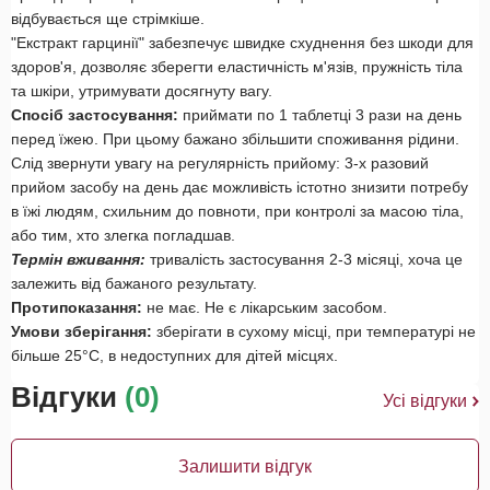
відбувається ще стрімкіше.
"Екстракт гарцинії" забезпечує швидке схуднення без шкоди для
здоров'я, дозволяє зберегти еластичність м'язів, пружність тіла
та шкіри, утримувати досягнуту вагу.
Спосіб застосування:
приймати по 1 таблетці 3 рази на день
перед їжею. При цьому бажано збільшити споживання рідини.
Слід звернути увагу на регулярність прийому: 3-х разовий
прийом засобу на день дає можливість істотно знизити потребу
в їжі людям, схильним до повноти, при контролі за масою тіла,
або тим, хто злегка погладшав.
Термін вживання:
тривалість застосування 2-3 місяці, хоча це
залежить від бажаного результату.
Протипоказання:
не має. Не є лікарським засобом.
Умови зберігання:
зберігати в сухому місці, при температурі не
більше 25°C, в недоступних для дітей місцях.
Відгуки
(0)
Усі відгуки
Залишити відгук