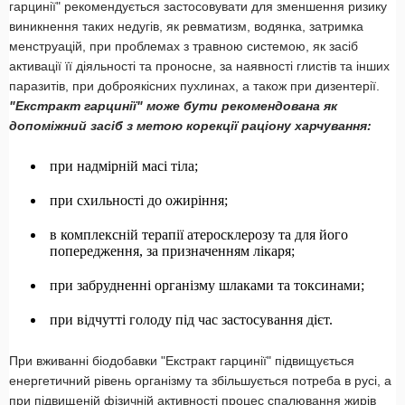
гарцинії" рекомендується застосовувати для зменшення ризику
виникнення таких недугів, як ревматизм, водянка, затримка
менструацій, при проблемах з травною системою, як засіб
активації її діяльності та проносне, за наявності глистів та інших
паразитів, при доброякісних пухлинах, а також при дизентерії.
"Екстракт гарцинії" може бути рекомендована як
допоміжний засіб з метою корекції раціону харчування:
при надмірній масі тіла;
при схильності до ожиріння;
в комплексній терапії атеросклерозу та для його
попередження, за призначенням лікаря;
при забрудненні організму шлаками та токсинами;
при відчутті голоду під час застосування дієт.
При вживанні біодобавки "Екстракт гарцинії" підвищується
енергетичний рівень організму та збільшується потреба в русі, а
при підвищеній фізичній активності процес спалювання жирів