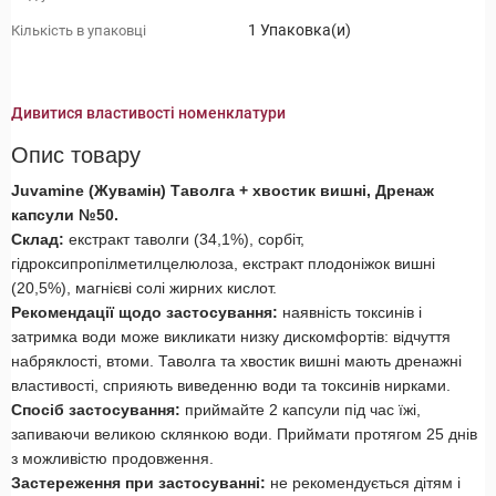
1 Упаковка(и)
Кількість в упаковці
Дивитися властивості номенклатури
Опис товару
Juvamine (Жувамін) Таволга + хвостик вишні, Дренаж
капсули №50.
Склад:
екстракт таволги (34,1%), сорбіт,
гідроксипропілметилцелюлоза, екстракт плодоніжок вишні
(20,5%), магнієві солі жирних кислот.
Рекомендації щодо застосування:
наявність токсинів і
затримка води може викликати низку дискомфортів: відчуття
набряклості, втоми. Таволга та хвостик вишні мають дренажні
властивості, сприяють виведенню води та токсинів нирками.
Спосіб застосування:
приймайте 2 капсули під час їжі,
запиваючи великою склянкою води. Приймати протягом 25 днів
з можливістю продовження.
Застереження при застосуванні:
не рекомендується дітям і