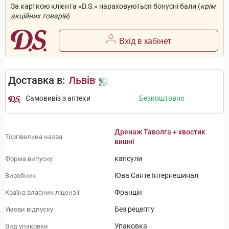
За карткою клієнта «D.S.» нараховуються бонусні бали (
крім
акційних товарів
)
Вхід в кабінет
Доставка в:
Львів
Самовивіз з аптеки
Безкоштовно
Дренаж Таволга + хвостик
Торгівельна назва
вишні
капсули
Форма випуску
Юва Санте Інтернешинал
Виробник
Франція
Країна власник ліцензії
Без рецепту
Умови відпуску
Упаковка
Вид упаковки