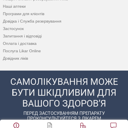
Наші аптеки
Програми для клієнтів
Довідка і Служба резервування
Застосунок
Запитання і відповіді
Оплата і доставка
Послуга Likar Online
Довідник ліків
САМОЛІКУВАННЯ МОЖЕ
БУТИ ШКІДЛИВИМ ДЛЯ
ВАШОГО ЗДОРОВ’Я
ПЕРЕД ЗАСТОСУВАННЯМ ПРЕПАРАТУ
ПРОКОНСУЛЬТУЙТЕСЯ З ЛІКАРЕМ
© 2020 - 2026 Аптека D.S. Усі права захищені