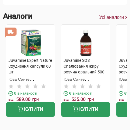
Аналоги
Усі аналоги
Juvamine Expert Nature
Juvamine SOS
Juvam
Схуднення капсули 60
Спалювання жиру
Схудн
шт
розчин оральний 500
розчи
мл 1 флакон
мл 1 
Юва Санте
Юва Санте
Юва 
Інтернешинал
Інтернешинал
Інтер
Є в наявності
Є в наявності
Є в
589.00
грн
535.00
грн
5
від
від
від
КУПИТИ
КУПИТИ