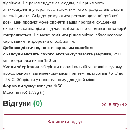
підліткам. Не рекомендується людям, які приймають
антикоагулянтну терапію, а також тим, хто страждає від алергії
на саліцилати. Слід дотримуватися рекомендованої добової
дози. Цей продукт може сприяти вашій програмі схуднення
лише як частина дієти, під час якої загальне споживання калорій
контролюється. Не може замінити різноманітне, збалансоване
харчування та здоровий спосіб життя.
Добавка дієтична, не є лікарським засобом.
2 капсули містять сухого екстракту:
таволга (верхівка) 250
мг; плодоніжки вишні 150 мг.
Умови зберігання:
зберігати в оригінальній упаковці в сухому,
прохолодному, затемненому місці при температурі від +5°С до
+25°С. Зберігати у недоступному для дітей місці.
Форма випуску:
капсули №50.
Маса нетто:
17,3g (г).
Відгуки
(0)
Усі відгуки
Залишити відгук