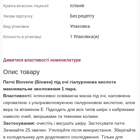
Іспанія
Країна власник ліцензії
Без рецепту
Умови відпуску
Упаковка
Вид упаковки
1 Упаковка(и)
Кількість в упаковці
Дивитися властивості номенклатури
Опис товару
Патчі Biovene (Біовен) під очі гіалуронова кислота
максимальне зволоження 1 пара.
Властивості:
інтенсивно освіжаюча маска під очі, наповнена
сироваткою з ультразволожуючою гіалуроновою кислотою, алое
вера та вітаміном Е. Підходить для всіх типів шкіри з набряками
навколо очей, зморшками та темними колами.
Застосування:
очистіть і висушіть шкіру.
Застосувати патчі.
Зачекайте 25 хвилин. Утилізуйте після використання. Зберігайте
в холодильнику для додаткового охолодження. Тільки для