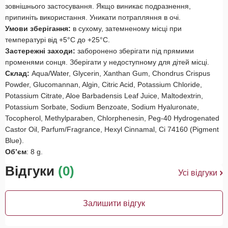
зовнішнього застосування. Якщо виникає подразнення,
припиніть використання. Уникати потрапляння в очі.
Умови зберігання:
в сухому, затемненому місці при
температурі від +5°С до +25°С.
Застережні заходи:
заборонено зберігати під прямими
променями сонця. Зберігати у недоступному для дітей місці.
Склад:
Aqua/Water, Glycerin, Xanthan Gum, Chondrus Crispus
Powder, Glucomannan, Algin, Citric Acid, Potassium Chloride,
Potassium Citrate, Aloe Barbadensis Leaf Juice, Maltodextrin,
Potassium Sorbate, Sodium Benzoate, Sodium Hyaluronate,
Tocopherol, Methylparaben, Chlorphenesin, Peg-40 Hydrogenated
Castor Oil, Parfum/Fragrance, Hexyl Cinnamal, Ci 74160 (Pigment
Blue).
Об’єм
: 8 g.
Відгуки
(0)
Усі відгуки
Залишити відгук