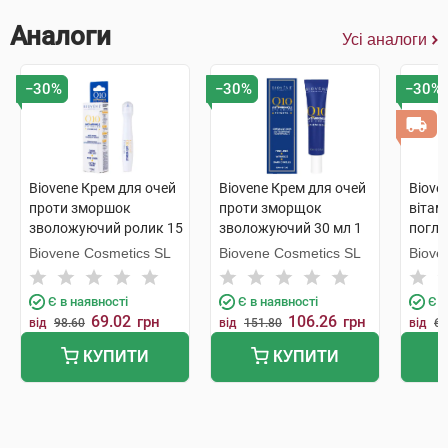
Аналоги
Усі аналоги
−30%
−30%
−30%
Biovene Крем для очей
Biovene Крем для очей
Bioven
проти зморшок
проти зморщок
вітам
зволожуючий ролик 15
зволожуючий 30 мл 1
погля
мл 1 флакон
туба
Biovene Cosmetics SL
Biovene Cosmetics SL
Biove
Є в наявності
Є в наявності
Є в
69.02
106.26
грн
грн
від
98.60
від
151.80
від
69
КУПИТИ
КУПИТИ