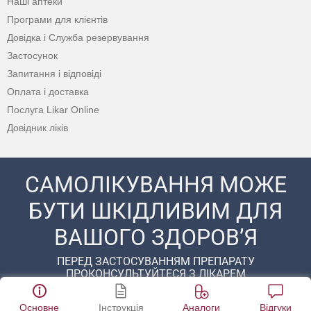
Наші аптеки
Програми для клієнтів
Довідка і Служба резервування
Застосунок
Запитання і відповіді
Оплата і доставка
Послуга Likar Online
Довідник ліків
САМОЛІКУВАННЯ МОЖЕ
БУТИ ШКІДЛИВИМ ДЛЯ
ВАШОГО ЗДОРОВ’Я
ПЕРЕД ЗАСТОСУВАННЯМ ПРЕПАРАТУ
ПРОКОНСУЛЬТУЙТЕСЯ З ЛІКАРЕМ
© 2020 - 2026 Аптека D.S. Усі права захищені
Основне
Інструкція
Аналоги
Відгуки