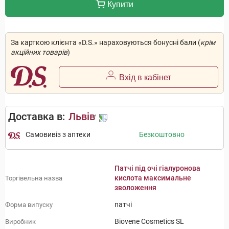
Купити
За карткою клієнта «D.S.» нараховуються бонусні бали (
крім
акційних товарів
)
Вхід в кабінет
Доставка в:
Львів
Самовивіз з аптеки
Безкоштовно
Патчі під очі гіалуронова
кислота максимальне
Торгівельна назва
зволоження
патчі
Форма випуску
Biovene Cosmetics SL
Виробник