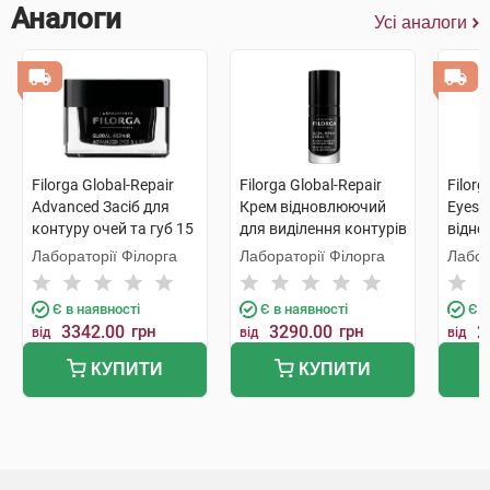
Аналоги
Усі аналоги
Filorga Global-Repair
Filorga Global-Repair
Filorg
Advanced Засіб для
Крем відновлюючий
Eyes 
контуру очей та губ 15
для виділення контурів
відно
мл 1 банка
очей та губ 15 мл 1
шкіро
Лабораторії Філорга
Лабораторії Філорга
Лабор
туба
15 мл
Є в наявності
Є в наявності
Є в
3342.00
грн
3290.00
грн
2
від
від
від
КУПИТИ
КУПИТИ