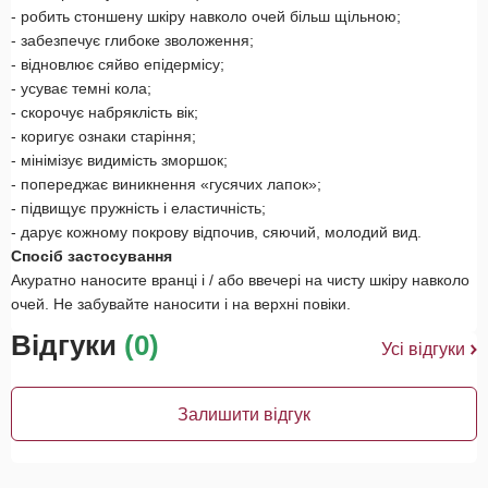
- робить стоншену шкіру навколо очей більш щільною;
- забезпечує глибоке зволоження;
- відновлює сяйво епідермісу;
- усуває темні кола;
- скорочує набряклість вік;
- коригує ознаки старіння;
- мінімізує видимість зморшок;
- попереджає виникнення «гусячих лапок»;
- підвищує пружність і еластичність;
- дарує кожному покрову відпочив, сяючий, молодий вид.
Спосіб застосування
Акуратно наносите вранці і / або ввечері на чисту шкіру навколо
очей. Не забувайте наносити і на верхні повіки.
Відгуки
(0)
Усі відгуки
Залишити відгук