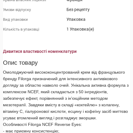
Без рецепту
Умови відпуску
Упаковка
Вид упаковки
1 Упаковка(и)
Кількість в упаковці
Дивитися властивості номенклатури
Опис товару
Омолоджуючий висококонцентрований крем від французького
бренду Filorga призначений для інтенсивного антивікового
догляду за областю навколо очей. Унікальна активна формула з
комплексом NCEF, який складається з 50 інгредієнтів,
забезпечує ефект, порівнянний з ін'єкційним методом
мезотерапії. Завдяки вмісту в складі «коктейлю» з колагену,
вітаміну С, гіалуронової кислоти, есцину і кофеїну засіб миттєво
усуває втомлений вигляд і розгладжує зморшки.
Особливості Filorga NCEF Reverse Eyes:
- має приємну консистенцію;