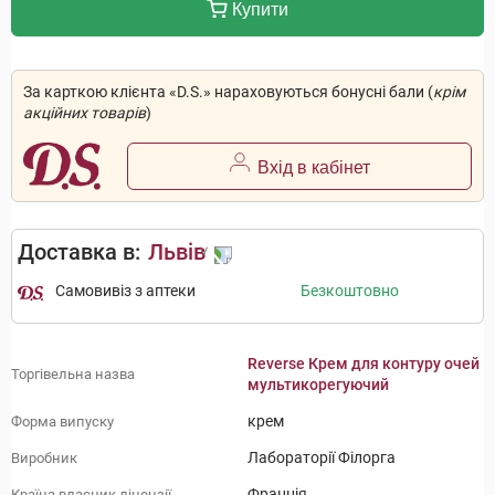
Купити
За карткою клієнта «D.S.» нараховуються бонусні бали (
крім
акційних товарів
)
Вхід в кабінет
Доставка в:
Львів
Самовивіз з аптеки
Безкоштовно
Reverse Крем для контуру очей
Торгівельна назва
мультикорегуючий
крем
Форма випуску
Лабораторії Філорга
Виробник
Франція
Країна власник ліцензії