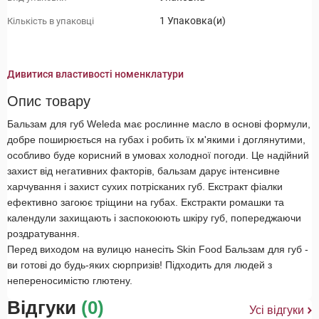
1 Упаковка(и)
Кількість в упаковці
Дивитися властивості номенклатури
Опис товару
Бальзам для губ Weleda має рослинне масло в основі формули,
добре поширюється на губах і робить їх м'якими і доглянутими,
особливо буде корисний в умовах холодної погоди. Це надійний
захист від негативних факторів, бальзам дарує інтенсивне
харчування і захист сухих потрісканих губ. Екстракт фіалки
ефективно загоює тріщини на губах. Екстракти ромашки та
календули захищають і заспокоюють шкіру губ, попереджаючи
роздратування.
Перед виходом на вулицю нанесіть Skin Food Бальзам для губ -
ви готові до будь-яких сюрпризів! Підходить для людей з
непереносимістю глютену.
Відгуки
(0)
Усі відгуки