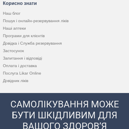
Корисно знати
Наш блог
Пошук і онлайн-резервування ліків
Наші аптеки
Програми для клієнтів
Довідка і Служба резервування
Застосунок
Запитання і відповіді
Оплата і доставка
Послуга Likar Online
Довідник ліків
САМОЛІКУВАННЯ МОЖЕ
БУТИ ШКІДЛИВИМ ДЛЯ
ВАШОГО ЗДОРОВ’Я