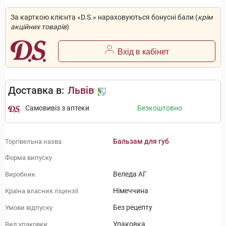
За карткою клієнта «D.S.» нараховуються бонусні бали (
крім
акційних товарів
)
Вхід в кабінет
Доставка в:
Львів
Самовивіз з аптеки
Безкоштовно
Бальзам для губ
Торгівельна назва
Форма випуску
Веледа АГ
Виробник
Німеччина
Країна власник ліцензії
Без рецепту
Умови відпуску
Упаковка
Вид упаковки