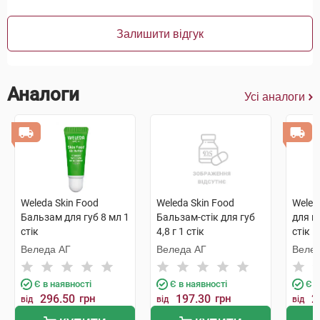
Залишити відгук
Аналоги
Усі аналоги
Weleda Skin Food
Weleda Skin Food
Weled
Бальзам для губ 8 мл 1
Бальзам-стік для губ
для г
стік
4,8 г 1 стік
стік
Веледа АГ
Веледа АГ
Велед
Є в наявності
Є в наявності
Є в
296.50
грн
197.30
грн
2
від
від
від