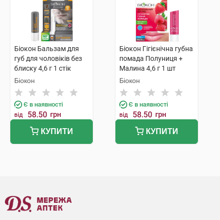
Біокон Бальзам для
Біокон Гігієнічна губна
губ для чоловіків без
помада Полуниця +
блиску 4,6 г 1 стік
Малина 4,6 г 1 шт
Біокон
Біокон
Є в наявності
Є в наявності
58.50
грн
58.50
грн
від
від
КУПИТИ
КУПИТИ