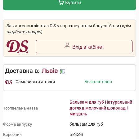
Купити
За карткою клієнта «D.S.» нараховуються бонусні бали (
крім
акційних товарів
)
Вхід в кабінет
Доставка в:
Львів
Самовивіз з аптеки
Безкоштовно
Бальзам для губ Натуральний
догляд молочний шоколад і
Торгівельна назва
мигдаль
бальзам для губ
Форма випуску
Біокон
Виробник