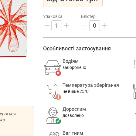
Упаковка
Блістер
1
0
Особливості застосування
Водіям
заборонено
Температура зберігання
не вище 25°C
Дорослим
овуються
дозволено
ів
)
Вагітним