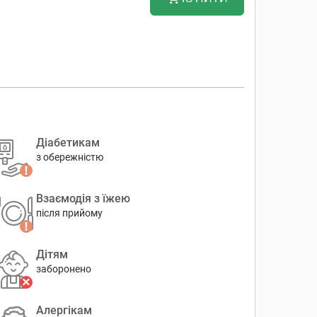
Діабетикам
з обережністю
Взаємодія з їжею
після прийому
Дітям
заборонено
Алергікам