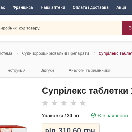
нас
Франшиза
Наші аптеки
Оплата і доставка
Акції
З
истема
Судинорозширювальні Препарати
Супрілекс Табле
Інструкція
Відгуки
Аналоги та замінники
Супрілекс таблетки 
Є в наявності
Упаковка / 30 шт
від
310.60
грн