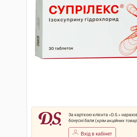
За карткою клієнта «D.S.» нарах
бонусні бали (
крім акційних товар
Вхід в кабінет