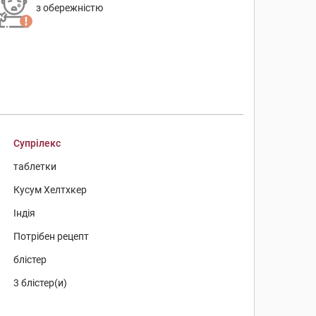
з обережністю
Супрілекс
таблетки
Кусум Хелтхкер
Індія
Потрібен рецепт
блістер
3 блістер(и)