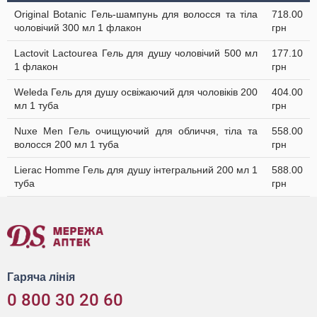
Original Botanic Гель-шампунь для волосся та тіла
718.00
чоловічий 300 мл 1 флакон
грн
Lactovit Lactourea Гель для душу чоловічий 500 мл
177.10
1 флакон
грн
Weleda Гель для душу освіжаючий для чоловіків 200
404.00
мл 1 туба
грн
Nuxe Men Гель очищуючий для обличчя, тіла та
558.00
волосся 200 мл 1 туба
грн
Lierac Homme Гель для душу інтегральний 200 мл 1
588.00
туба
грн
Гаряча лінія
0 800 30 20 60