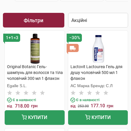
Фільтри
1+1=3
−30%
Original Botanic Гель-
Lactovit Lactourea Гель для
шампунь для волосся та тіла
душу чоловічий 500 мл 1
чоловічий 300 мл 1 флакон
флакон
Egalle S.L.
АС Марка Брендс С.Л
Є в наявності
Є в наявності
177.10
718.00
грн
грн
від
від
253.00
КУПИТИ
КУПИТИ