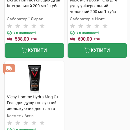
Lierac Homme Гель для душу
Nuxe Men Boost Гель для
інтегральний 200 мл 1 туба
душу універсальний
чоловічий 200 мл 1 туба
Лабораторії Лієрак
Лабораторія Нюкс
Є в наявності
Є в наявності
588.00
грн
600.00
грн
від
від
КУПИТИ
КУПИТИ
Vichy Homme Hydra Mag C+
Гель для душу тонізуючий
зволожуючий для тіла та
волосся 200 мл 1 туба
Косметік Актів
Інтернаціональ
Є в наявності