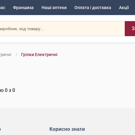
нас
Франшиза
Наші аптеки
Оплата і доставка
Акції
З
тричні
Грілки Електричні
но
0
з
0
ю
Корисно знати