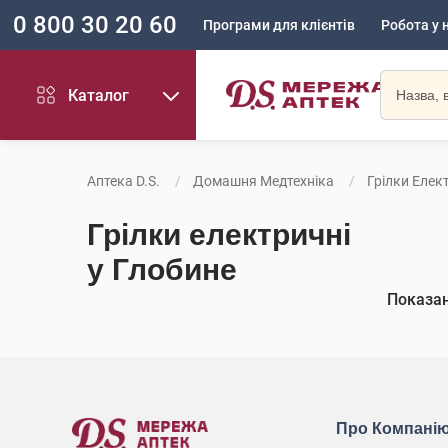
0 800 30 20 60
Програми для клієнтів
Робота у 
Каталог
Аптека D.S.
Домашня Медтехніка
Грілки Елек
Грілки електричні
у Глобине
Показа
Про Компані