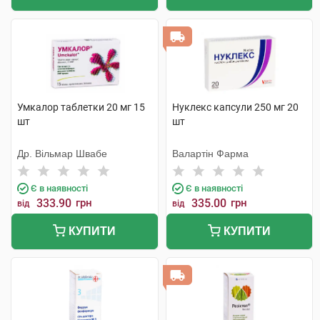
Умкалор таблетки 20 мг 15
Нуклекс капсули 250 мг 20
шт
шт
Др. Вільмар Швабе
Валартін Фарма
Є в наявності
Є в наявності
333.90
грн
335.00
грн
від
від
КУПИТИ
КУПИТИ