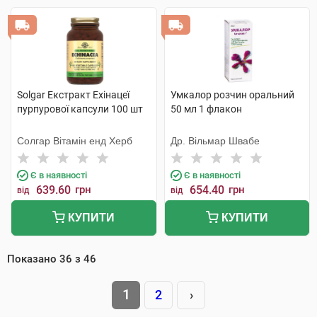
Solgar Екстракт Ехінацеї
Умкалор розчин оральний
пурпурової капсули 100 шт
50 мл 1 флакон
Солгар Вітамін енд Херб
Др. Вільмар Швабе
Є в наявності
Є в наявності
639.60
грн
654.40
грн
від
від
КУПИТИ
КУПИТИ
Показано
36
з
46
1
2
›