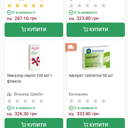
Лтд
Є в наявності
Є в наявності
287.10
грн
323.80
грн
від
від
КУПИТИ
КУПИТИ
Умкалор сироп 100 мл 1
Імупрет таблетки 50 шт
флакон
Др. Вільмар Швабе
Біонорика
Є в наявності
Є в наявності
326.30
грн
333.40
грн
від
від
КУПИТИ
КУПИТИ