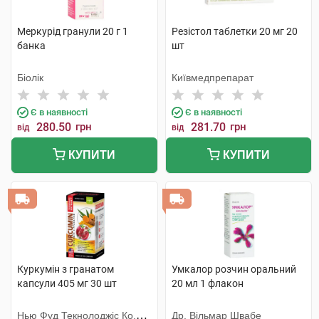
Меркурід гранули 20 г 1
Резістол таблетки 20 мг 20
банка
шт
Біолік
Київмедпрепарат
Є в наявності
Є в наявності
280.50
грн
281.70
грн
від
від
КУПИТИ
КУПИТИ
Куркумін з гранатом
Умкалор розчин оральний
капсули 405 мг 30 шт
20 мл 1 флакон
Нью Фуд Текнолоджіс Ко.
Др. Вільмар Швабе