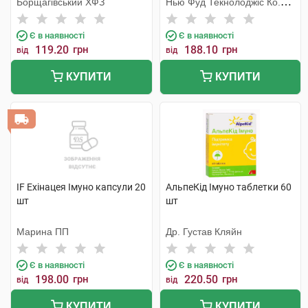
Борщагівський ХФЗ
Нью Фуд Текнолоджіс Ко.
Лтд
Є в наявності
Є в наявності
119.20
грн
188.10
грн
від
від
КУПИТИ
КУПИТИ
IF Ехінацея Імуно капсули 20
АльпеКід Імуно таблетки 60
шт
шт
Марина ПП
Др. Густав Кляйн
Є в наявності
Є в наявності
198.00
грн
220.50
грн
від
від
КУПИТИ
КУПИТИ