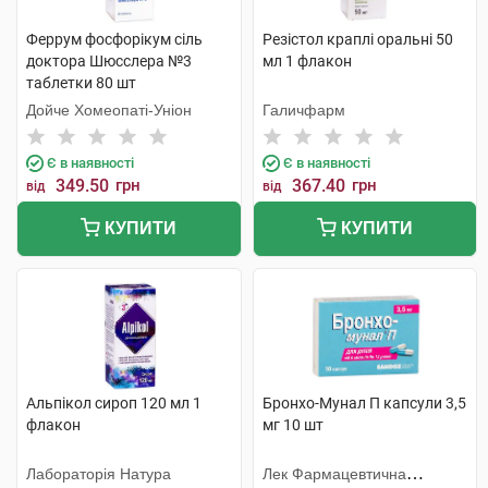
Феррум фосфорiкум сіль
Резістол краплі оральні 50
доктора Шюсслера №3
мл 1 флакон
таблетки 80 шт
Дойче Хомеопаті-Уніон
Галичфарм
Є в наявності
Є в наявності
349.50
грн
367.40
грн
від
від
КУПИТИ
КУПИТИ
Альпікол сироп 120 мл 1
Бронхо-Мунал П капсули 3,5
флакон
мг 10 шт
Лабораторія Натура
Лек Фармацевтична