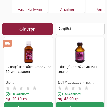
АльпеКід Імуно
Альпікол
Альта
Фільтри
Ехінацеї настойка Arbor Vitae
Ехінацеї настойка 40 мл 1
50 мл 1 флакон
флакон
Віола
ДКП Фармацевтична
фабрика
Є в наявності
Є в наявності
20.10
грн
43.90
грн
від
від