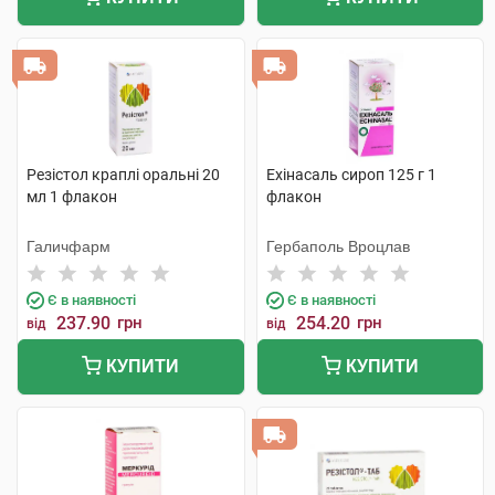
Резістол краплі оральні 20
Ехінасаль сироп 125 г 1
мл 1 флакон
флакон
Галичфарм
Гербаполь Вроцлав
Є в наявності
Є в наявності
237.90
грн
254.20
грн
від
від
КУПИТИ
КУПИТИ