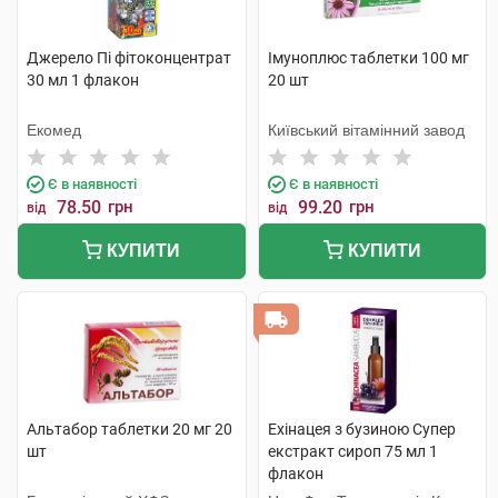
Джерело Пі фітоконцентрат
Імуноплюс таблетки 100 мг
30 мл 1 флакон
20 шт
Екомед
Київський вітамінний завод
Є в наявності
Є в наявності
78.50
грн
99.20
грн
від
від
КУПИТИ
КУПИТИ
Альтабор таблетки 20 мг 20
Ехінацея з бузиною Супер
шт
екстракт сироп 75 мл 1
флакон