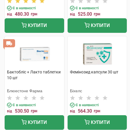
Є в наявності
Є в наявності
480.30
грн
525.00
грн
від
від
КУПИТИ
КУПИТИ
Бактобліс + Лакто таблетки
Фемінозид капсули 30 шт
10 шт
Блюестоне Фарма
Біхелс
Є в наявності
Є в наявності
530.50
грн
564.30
грн
від
від
КУПИТИ
КУПИТИ