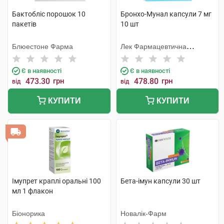
Бактобліс порошок 10
Бронхо-Мунал капсули 7 мг
пакетів
10 шт
Блюестоне Фарма
Лек Фармацевтична
компанія
Є в наявності
Є в наявності
473.30
грн
478.80
грн
від
від
КУПИТИ
КУПИТИ
Імупрет краплі оральні 100
Бета-імун капсули 30 шт
мл 1 флакон
Біонорика
Новалік-Фарм