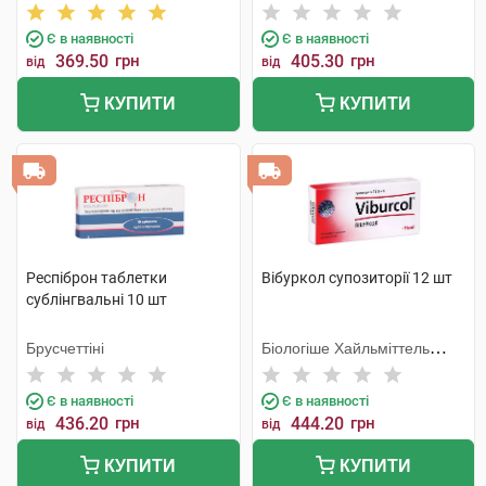
компанія
Є в наявності
Є в наявності
369.50
грн
405.30
грн
від
від
КУПИТИ
КУПИТИ
Респіброн таблетки
Вібуркол супозиторії 12 шт
сублінгвальні 10 шт
Брусчеттіні
Біологіше Хайльміттель
Хеель
Є в наявності
Є в наявності
436.20
грн
444.20
грн
від
від
КУПИТИ
КУПИТИ