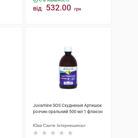
Є в наявності
532.00
від
грн
КУПИТИ
Juvamine SOS Схуднення Артишок
розчин оральний 500 мл 1 флакон
Юва Санте Інтернешинал