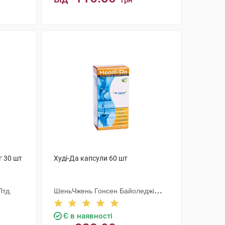
грн
КУПИТИ
г 30 шт
Худі-Да капсули 60 шт
Лтд.
ШеньЧжень Гонсен Байоледжі
Індастрі Ко. Лтд
Є в наявності