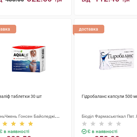
грн
грн
КУПИТИ
КУПИТИ
тавка
доставка
валіф таблетки 30 шт
Гідробаланс капсули 500 м
ньЧжень Гонсен Байоледжі
Біоділ Фармасьютікал Пвт. 
астрі Ко. Лтд
Є в наявності
Є в наявності