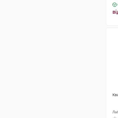
ві
Кв
Ла