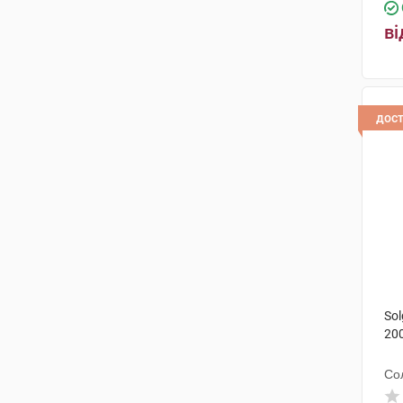
ві
дос
Sol
200
Со