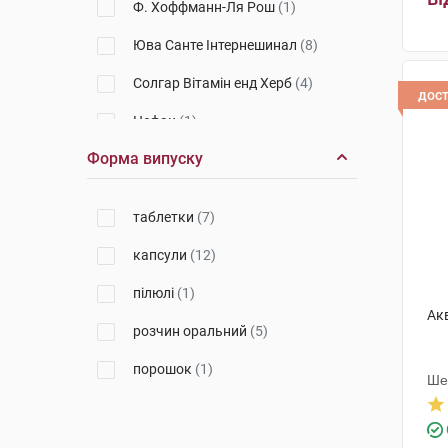
Ф. Хоффманн-Ля Рош
(1)
Юва Санте Інтернешинал
(8)
Солгар Вітамін енд Херб
(4)
дос
Цефак
(1)
Форма випуску
Лабораторiос БIО-ДIС Еспанія
(1)
Байоділ Фармасьютікалс
(1)
таблетки
(7)
Технолог
(1)
капсули
(12)
пілюлі
(1)
Ак
розчин оральний
(5)
порошок
(1)
Ше
Інд