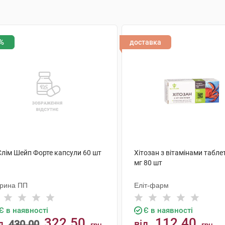
%
доставка
Слім Шейп Форте капсули 60 шт
Хітозан з вітамінами табле
мг 80 шт
рина ПП
Еліт-фарм
Є в наявності
Є в наявності
322.50
112.40
д
430.00
від