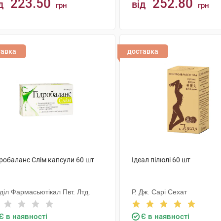
223.50
252.80
д
від
грн
грн
КУПИТИ
КУПИТИ
тавка
доставка
дробаланс Слім капсули 60 шт
Ідеал пілюлі 60 шт
діл Фармасьютікал Пвт. Лтд.
Р. Дж. Сарі Сехат
Є в наявності
Є в наявності