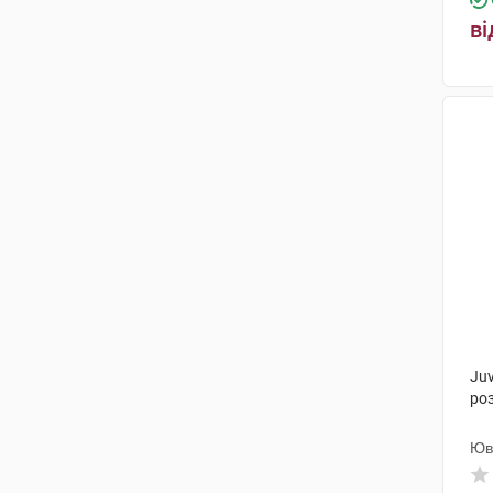
ві
Ju
ро
Юв