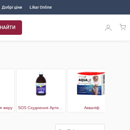
Добрі ціни
Likar Online
НАЙТИ
я жиру
SOS Схуднення Артишок
Акваліф
А