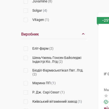
Juvamine
(8)
Solgar
(4)
Vitagen
(1)
−25
Виробник
Еліт-фарм
(2)
ШеньЧжень Гонсен Байоледжі
Індастрі Ко. Лтд
(2)
Біоділ Фармасьютікал Пвт. Лтд.
IF 
(2)
Марина ПП
(1)
Ма
Р. Дж. Сарі Сехат
(1)
Київський вітамінний завод
(1)
ві