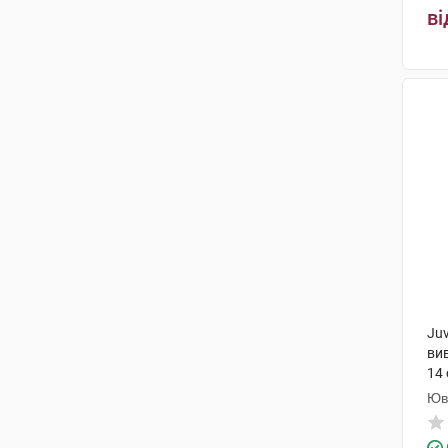
ві
Ju
ви
14 
Юв