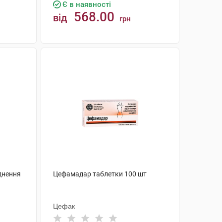
Є в наявності
568.00
від
грн
КУПИТИ
уднення
Цефамадар таблетки 100 шт
Цефак