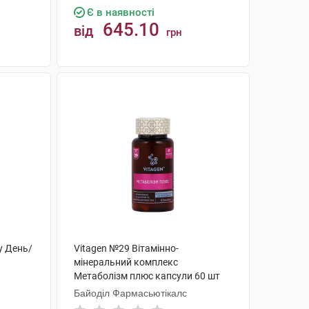
Є в наявності
645.10
від
грн
КУПИТИ
у День/
Vitagen №29 Вітамінно-
мінеральний комплекс
Метаболізм плюс капсули 60 шт
Байоділ Фармасьютікалс