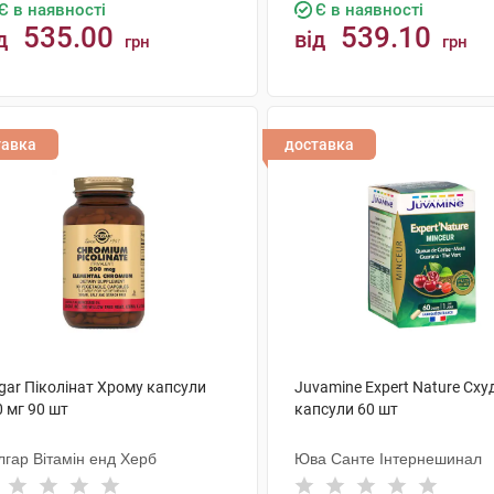
Є в наявності
Є в наявності
535.00
539.10
д
від
грн
грн
КУПИТИ
КУПИТИ
тавка
доставка
gar Піколінат Хрому капсули
Juvamine Expert Nature Сх
 мг 90 шт
капсули 60 шт
лгар Вітамін енд Херб
Юва Санте Інтернешинал