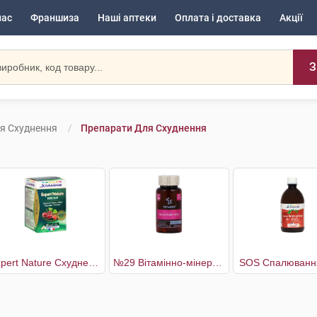
нас
Франшиза
Наші аптеки
Оплата і доставка
Акції
З
я Схуднення
Препарати Для Схуднення
Expert Nature Схуднення
№29 Вітамінно-мінеральний комплекс Метаболізм плюс
SOS Спалюванн