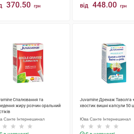
370.50
448.00
д
від
грн
грн
КУПИТИ
КУПИТИ
vamine Спалювання та
Juvamine Дренаж Таволга 
ведення жиру розчин оральний
хвостик вишні капсули 50 
стіків
а Санте Інтернешинал
Юва Санте Інтернешинал