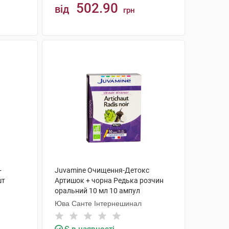
502.90
від
грн
КУПИТИ
+
Juvamine Очищення-Детокс
шт
Артишок + чорна Редька розчин
оральний 10 мл 10 ампул
Юва Санте Інтернешинал