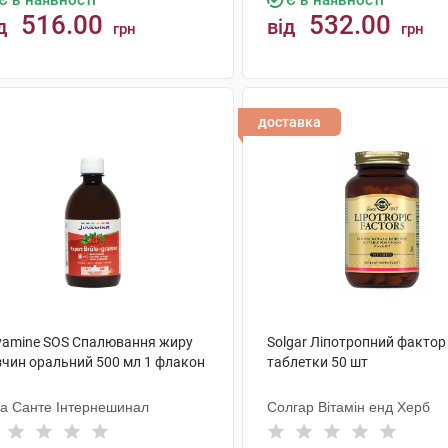
Є в наявності
Є в наявності
516.00
532.00
д
від
грн
грн
КУПИТИ
КУПИТИ
доставка
vamine SOS Спалювання жиру
Solgar Ліпотропний фактор
зчин оральний 500 мл 1 флакон
таблетки 50 шт
а Санте Інтернешинал
Солгар Вітамін енд Херб