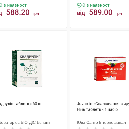
Є в наявності
Є в наявності
588.20
589.00
д
від
грн
грн
КУПИТИ
КУПИТИ
адрулін таблетки 60 шт
Juvamine Спалювання жир
Нічь таблетки 1 набір
бораторiос БIО-ДIС Еспанія
Юва Санте Інтернешинал