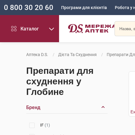
0 800 30 20 60
Програми для клієнтів
Робота у 
Каталог
Аптека D.S.
Дієта Та Схуднення
Препарати Дл
Препарати для
схуднення у
Глобине
Бренд
IF
(1)