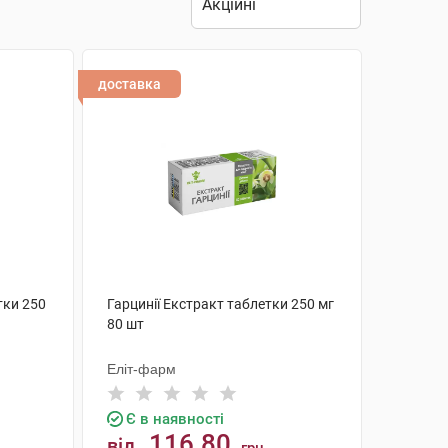
доставка
тки 250
Гарцинії Екстракт таблетки 250 мг
80 шт
Еліт-фарм
Є в наявності
116.80
від