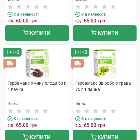
Є в наявності
Є в наявності
60.00
грн
65.00
грн
від
від
КУПИТИ
КУПИТИ
1+1=3
1+1=3
Гербамакс Кмину плоди 50 г
Гербамакс Звіробою трава
1 пачка
75 г 1 пачка
Віола
Віола
Є в наявності
Є в наявності
65.00
грн
65.00
грн
від
від
КУПИТИ
КУПИТИ