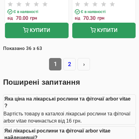
Є в наявності
Є в наявності
70.00
грн
70.30
грн
від
від
КУПИТИ
КУПИТИ
Показано
36
з
63
1
2
›
Поширені запитання
Яка ціна на лікарські рослини та фіточаї arbor vitae
?
Вартість товару в каталозі лікарські рослини та фіточаї
arbor vitae починається від 16 грн.
Які лікарські рослини та фіточаї arbor vitae
найдешевші?