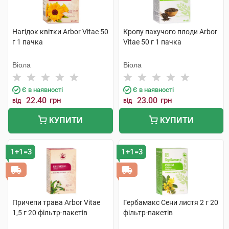
Нагідок квітки Arbor Vitae 50
Кропу пахучого плоди Arbor
г 1 пачка
Vitae 50 г 1 пачка
Віола
Віола
Є в наявності
Є в наявності
22.40
грн
23.00
грн
від
від
КУПИТИ
КУПИТИ
1+1=3
1+1=3
Причепи трава Arbor Vitae
Гербамакс Сени листя 2 г 20
1,5 г 20 фільтр-пакетів
фільтр-пакетів