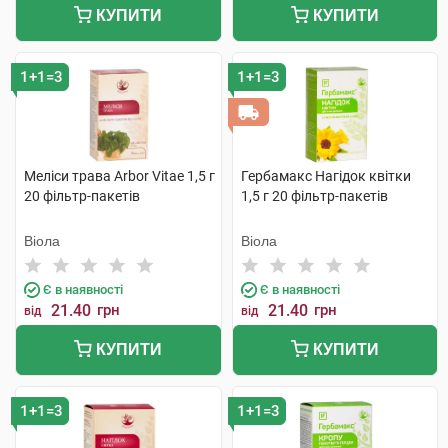
КУПИТИ
КУПИТИ
1+1=3
1+1=3
Меліси трава Arbor Vitae 1,5 г
Гербамакс Нагідок квітки
20 фільтр-пакетів
1,5 г 20 фільтр-пакетів
Віола
Віола
Є в наявності
Є в наявності
21.40
грн
21.40
грн
від
від
КУПИТИ
КУПИТИ
1+1=3
1+1=3