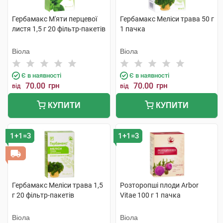
Гербамакс М'яти перцевої
Гербамакс Меліси трава 50 г
листя 1,5 г 20 фільтр-пакетів
1 пачка
Віола
Віола
Є в наявності
Є в наявності
70.00
грн
70.00
грн
від
від
КУПИТИ
КУПИТИ
1+1=3
1+1=3
Гербамакс Меліси трава 1,5
Розторопші плоди Arbor
г 20 фільтр-пакетів
Vitae 100 г 1 пачка
Віола
Віола