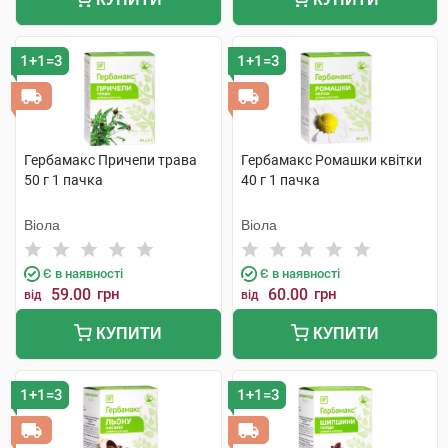
1+1=3
1+1=3
Гербамакс Причепи трава
Гербамакс Ромашки квітки
50 г 1 пачка
40 г 1 пачка
Віола
Віола
Є в наявності
Є в наявності
59.00
грн
60.00
грн
від
від
КУПИТИ
КУПИТИ
1+1=3
1+1=3