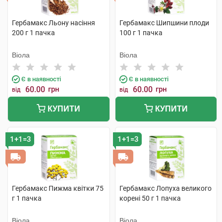
Гербамакс Льону насіння
Гербамакс Шипшини плоди
200 г 1 пачка
100 г 1 пачка
Віола
Віола
Є в наявності
Є в наявності
60.00
грн
60.00
грн
від
від
КУПИТИ
КУПИТИ
1+1=3
1+1=3
Гербамакс Пижма квітки 75
Гербамакс Лопуха великого
г 1 пачка
корені 50 г 1 пачка
Віола
Віола