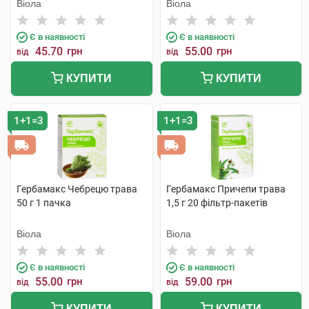
Віола
Віола
Є в наявності
Є в наявності
45.70
грн
55.00
грн
від
від
КУПИТИ
КУПИТИ
1+1=3
1+1=3
Гербамакс Чебрецю трава
Гербамакс Причепи трава
50 г 1 пачка
1,5 г 20 фільтр-пакетів
Віола
Віола
Є в наявності
Є в наявності
55.00
грн
59.00
грн
від
від
КУПИТИ
КУПИТИ