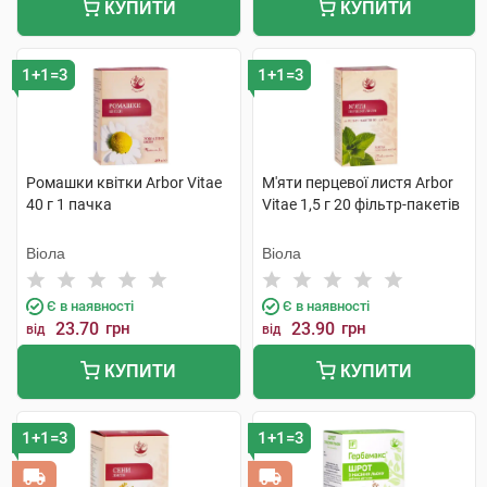
КУПИТИ
КУПИТИ
1+1=3
1+1=3
Ромашки квітки Arbor Vitae
М'яти перцевої листя Arbor
40 г 1 пачка
Vitae 1,5 г 20 фільтр-пакетів
Віола
Віола
Є в наявності
Є в наявності
23.70
грн
23.90
грн
від
від
КУПИТИ
КУПИТИ
1+1=3
1+1=3