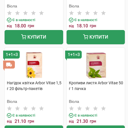
Віола
Віола
Є в наявності
Є в наявності
18.00
грн
18.10
грн
від
від
КУПИТИ
КУПИТИ
1+1=3
1+1=3
Нагідок квітки Arbor Vitae 1,5
Кропиви листя Arbor Vitae 50
г 20 фільтр-пакетів
г 1 пачка
Віола
Віола
Є в наявності
Є в наявності
21.10
грн
21.30
грн
від
від