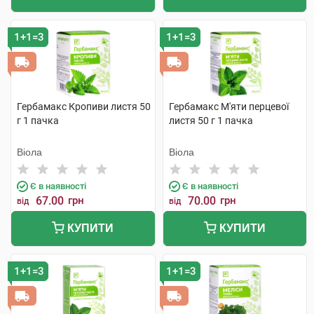
1+1=3
1+1=3
Гербамакс Кропиви листя 50
Гербамакс М'яти перцевої
г 1 пачка
листя 50 г 1 пачка
Віола
Віола
Є в наявності
Є в наявності
67.00
грн
70.00
грн
від
від
КУПИТИ
КУПИТИ
1+1=3
1+1=3