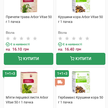
Причепи трава Arbor Vitae 50
Крушини кора Arbor Vitae 50
г 1 пачка
г 1 пачка
Віола
Віола
Є в наявності
Є в наявності
16.10
грн
16.40
грн
від
від
КУПИТИ
КУПИТИ
1+1=3
1+1=3
М'яти перцевої листя Arbor
Гербамакс Крушини кора 50
Vitae 50 г 1 пачка
г 1 пачка