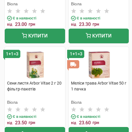
Віола
Віола
Є в наявності
Є в наявності
23.00
грн
23.30
грн
від
від
КУПИТИ
КУПИТИ
1+1=3
1+1=3
Сени листя Arbor Vitae 2 г 20
Меліси трава Arbor Vitae 50 г
фільтр-пакетів
1 пачка
Віола
Віола
Є в наявності
Є в наявності
23.50
грн
23.60
грн
від
від