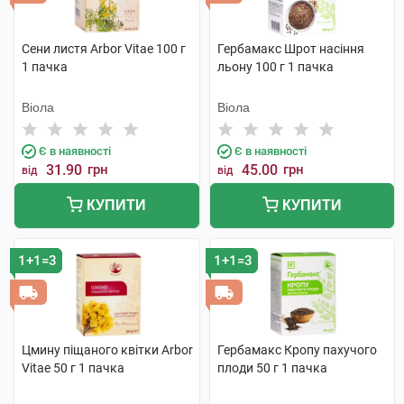
Сени листя Arbor Vitae 100 г
Гербамакс Шрот насіння
1 пачка
льону 100 г 1 пачка
Віола
Віола
Є в наявності
Є в наявності
31.90
грн
45.00
грн
від
від
КУПИТИ
КУПИТИ
1+1=3
1+1=3
Цмину піщаного квітки Arbor
Гербамакс Кропу пахучого
Vitae 50 г 1 пачка
плоди 50 г 1 пачка