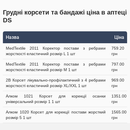
Грудні корсети та бандажі ціна в аптеці
DS
Назва
Ціна
MedTextile 2011 Коректор постави з ребрами
759.20
жорсткості еластичний розмір L 1 шт
грн
MedTextile 2011 Коректор постави з ребрами
797.00
жорсткості еластичний розмір М 1 шт
грн
2B Корсет лікувально-профілактичний з 4 ребрами
969.00
жорсткості еластичний розмір XL/XXL 1 шт
грн
Алком 1021 Корсет для корекції осанки
1351.00
універсальний розмір 1 1 шт
грн
Алком 1020 Корсет для корекції постави жорсткий
1565.00
розмір 5 1 шт
грн