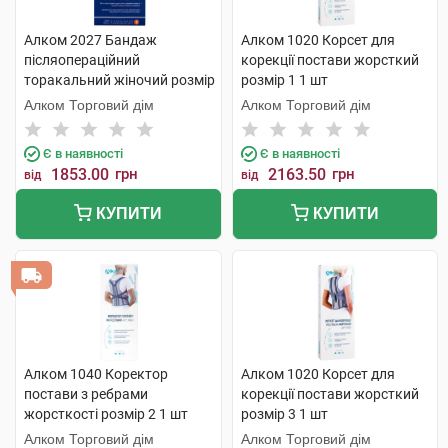
Алком 2027 Бандаж
Алком 1020 Корсет для
післяопераційний
корекції постави жорсткий
торакальний жіночий розмір
розмір 1 1 шт
3 1 шт
Алком Торговий дім
Алком Торговий дім
Є в наявності
Є в наявності
1853.00
грн
2163.50
грн
від
від
КУПИТИ
КУПИТИ
Алком 1040 Коректор
Алком 1020 Корсет для
постави з ребрами
корекції постави жорсткий
жорсткості розмір 2 1 шт
розмір 3 1 шт
Алком Торговий дім
Алком Торговий дім