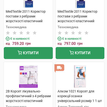
MedTextile 2011 Коректор
MedTextile 2011 Коректор
постави з ребрами
постави з ребрами
жорсткості еластичний
жорсткості еластичний
розмір L 1 шт
розмір М 1 шт
Техномедика
Техномедика
Є в наявності
Є в наявності
759.20
грн
797.00
грн
від
від
КУПИТИ
КУПИТИ
2B Корсет лікувально-
Алком 1021 Корсет для
профілактичний з 4 ребрами
корекції осанки
жорсткості еластичний
універсальний розмір 1 1 шт
розмір XL/XXL 1 шт
Техномедика
Алком Торговий дім