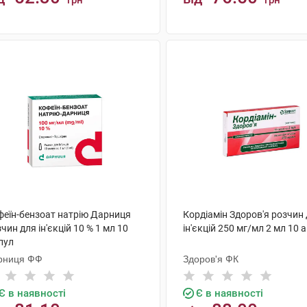
грн
грн
КУПИТИ
КУПИТИ
феїн-бензоат натрію Дарниця
Кордіамін Здоров'я розчин
чин для ін'єкцій 10 % 1 мл 10
ін'єкцій 250 мг/мл 2 мл 10 
пул
рниця ФФ
Здоров'я ФК
Є в наявності
Є в наявності