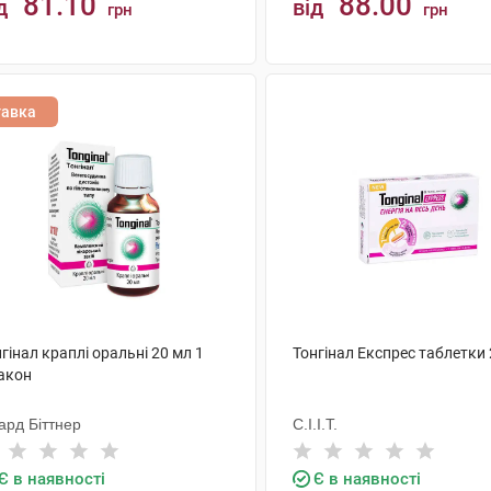
81.10
88.00
д
від
грн
грн
КУПИТИ
КУПИТИ
тавка
гінал краплі оральні 20 мл 1
Тонгінал Експрес таблетки
акон
ард Біттнер
С.І.І.Т.
Є в наявності
Є в наявності