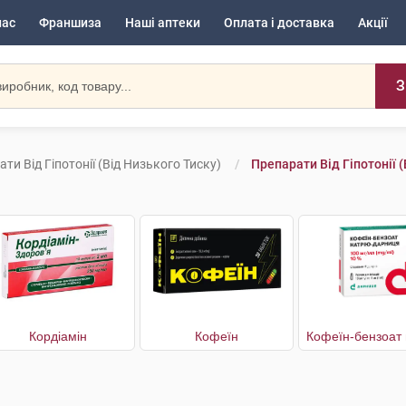
нас
Франшиза
Наші аптеки
Оплата і доставка
Акції
З
ти Від Гіпотонії (від Низького Тиску)
Препарати Від Гіпотонії 
Кордіамін
Кофеїн
Кофеїн-бензоат 