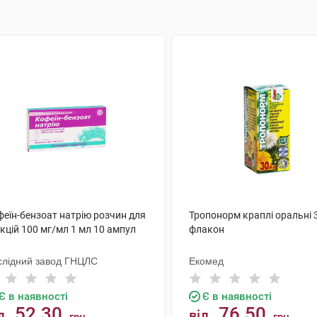
феїн-бензоат натрію розчин для
Тропонорм краплі оральні 
єкцій 100 мг/мл 1 мл 10 ампул
флакон
слідний завод ГНЦЛС
Екомед
Є в наявності
Є в наявності
52.30
76.50
д
від