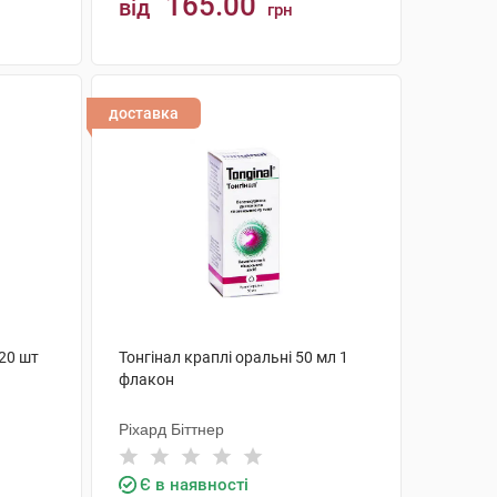
165.00
від
грн
КУПИТИ
доставка
 20 шт
Тонгінал краплі оральні 50 мл 1
флакон
Ріхард Біттнер
Є в наявності