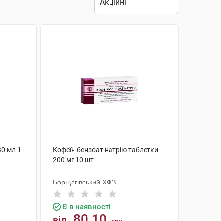
30 мл 1
Кофеїн-бензоат натрію таблетки
200 мг 10 шт
Борщагівський ХФЗ
Є в наявності
80.10
від