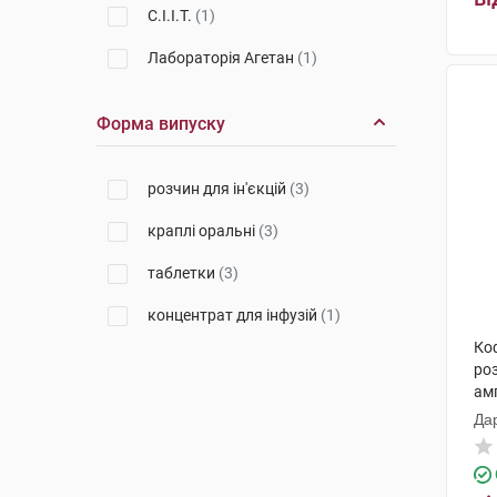
С.І.І.Т.
(1)
Лабораторія Агетан
(1)
Форма випуску
розчин для ін'єкцій
(3)
краплі оральні
(3)
таблетки
(3)
концентрат для інфузій
(1)
Ко
роз
ам
Да