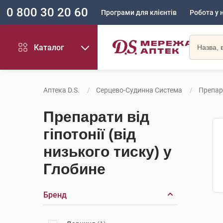
0 800 30 20 60
Програми для клієнтів
Робота у 
Каталог
Аптека D.S.
Серцево-Судинна Система
Препара
Препарати від
гіпотонії (від
низького тиску) у
Глобине
Бренд