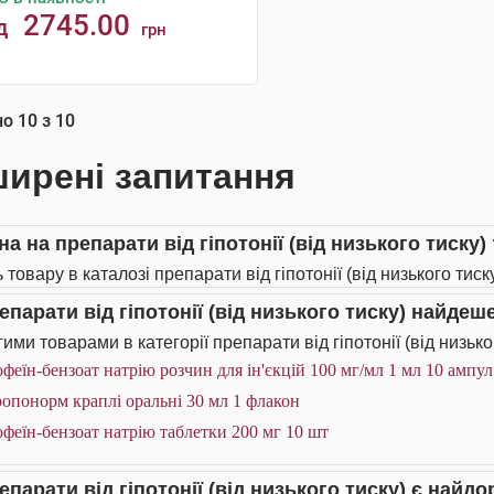
2745.00
д
грн
КУПИТИ
но
10
з
10
ирені запитання
на на препарати від гіпотонії (від низького тиску)
 товару в каталозі препарати від гіпотонії (від низького тиск
епарати від гіпотонії (від низького тиску) найдеш
ми товарами в категорії препарати від гіпотонії (від низьког
феїн-бензоат натрію розчин для ін'єкцій 100 мг/мл 1 мл 10 ампул
опонорм краплі оральні 30 мл 1 флакон
феїн-бензоат натрію таблетки 200 мг 10 шт
репарати від гіпотонії (від низького тиску) є най