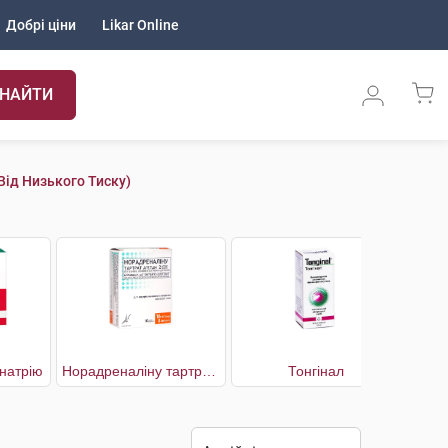
Добрі ціни
Likar Online
НАЙТИ
(від Низького Тиску)
натрію
Норадреналіну тартрат агетан
Тонгінал
Т