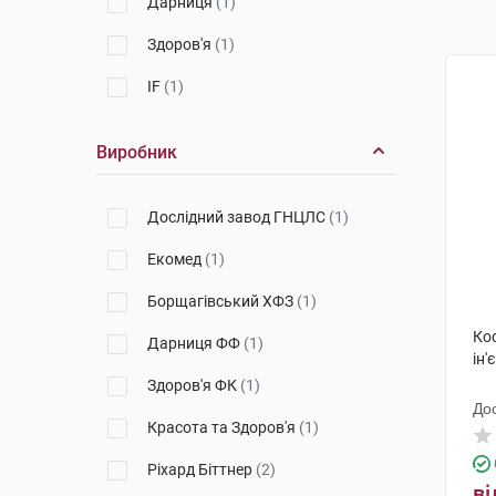
Дарниця
(1)
Здоров'я
(1)
IF
(1)
Виробник
Дослідний завод ГНЦЛС
(1)
Екомед
(1)
Борщагівський ХФЗ
(1)
Ко
Дарниця ФФ
(1)
ін'
Здоров'я ФК
(1)
До
Красота та Здоров'я
(1)
Ріхард Біттнер
(2)
ві