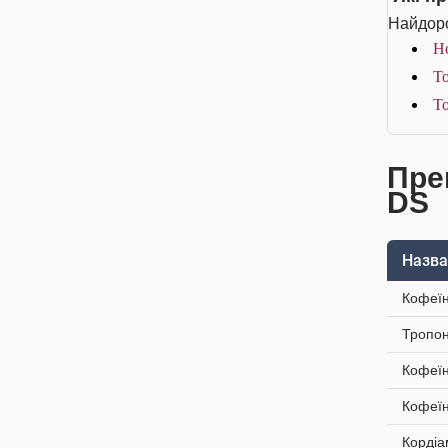
Найдоро
Но
То
То
Преп
DS
Назва
Кофеїн
Тропон
Кофеїн
Кофеїн
Кордіа