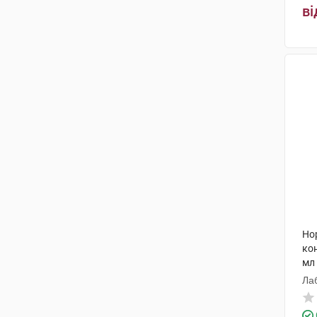
ві
Но
кон
мл
Ла