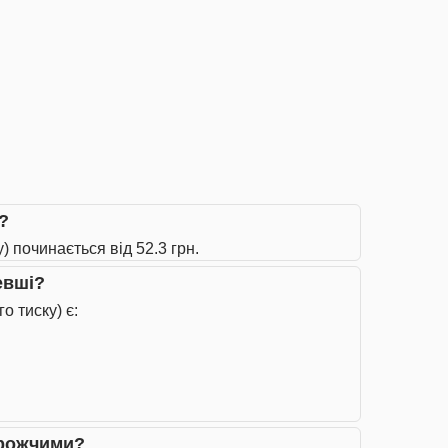
 ?
у) починається від 52.3 грн.
евші?
о тиску) є:
дорожчими?