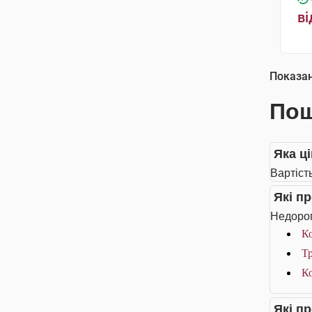
ві
Показа
Пош
Яка ці
Вартість
Які пр
Недороги
Ко
Тр
Ко
Які п