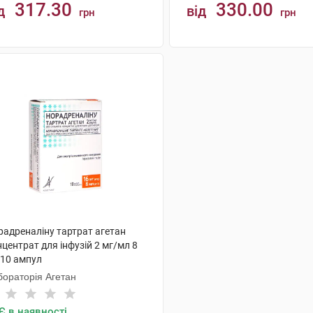
317.30
330.00
д
від
грн
грн
КУПИТИ
КУПИТИ
радреналіну тартрат агетан
центрат для інфузій 2 мг/мл 8
 10 ампул
бораторія Агетан
Є в наявності