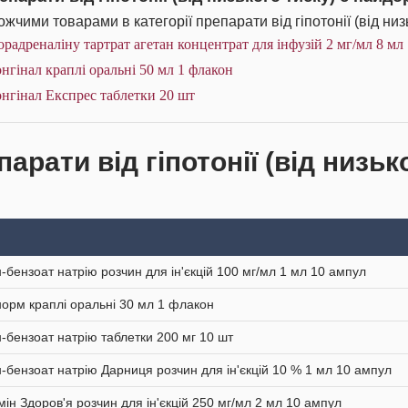
жчими товарами в категорії препарати від гіпотонії (від низь
радреналіну тартрат агетан концентрат для інфузій 2 мг/мл 8 мл
нгінал краплі оральні 50 мл 1 флакон
нгінал Експрес таблетки 20 шт
арати від гіпотонії (від низьк
-бензоат натрію розчин для ін'єкцій 100 мг/мл 1 мл 10 ампул
орм краплі оральні 30 мл 1 флакон
-бензоат натрію таблетки 200 мг 10 шт
-бензоат натрію Дарниця розчин для ін'єкцій 10 % 1 мл 10 ампул
мін Здоров'я розчин для ін'єкцій 250 мг/мл 2 мл 10 ампул