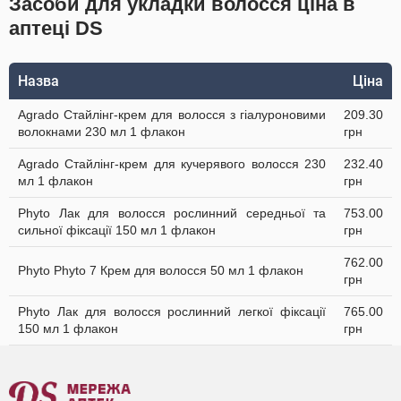
Засоби для укладки волосся ціна в
аптеці DS
Назва
Ціна
Agrado Стайлінг-крем для волосся з гіалуроновими
209.30
волокнами 230 мл 1 флакон
грн
Agrado Стайлінг-крем для кучерявого волосся 230
232.40
мл 1 флакон
грн
Phyto Лак для волосся рослинний середньої та
753.00
сильної фіксації 150 мл 1 флакон
грн
762.00
Phyto Phyto 7 Крем для волосся 50 мл 1 флакон
грн
Phyto Лак для волосся рослинний легкої фіксації
765.00
150 мл 1 флакон
грн