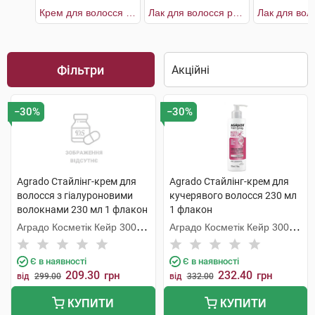
Крем для волосся живильний
Лак для волосся рослинний легкої фіксації
Фільтри
−30%
−30%
Agrado Стайлінг-крем для
Agrado Стайлінг-крем для
волосся з гіалуроновими
кучерявого волосся 230 мл
волокнами 230 мл 1 флакон
1 флакон
Аградо Косметік Кейр 3000
Аградо Косметік Кейр 3000
С.Л.У.
С.Л.У.
Є в наявності
Є в наявності
209.30
232.40
грн
грн
від
299.00
від
332.00
КУПИТИ
КУПИТИ