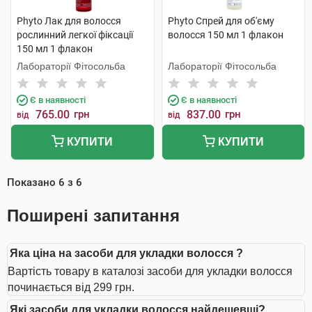
Phyto Лак для волосся
Phyto Спрей для об'єму
рослинний легкої фіксації
волосся 150 мл 1 флакон
150 мл 1 флакон
Лабораторії Фітосольба
Лабораторії Фітосольба
Є в наявності
Є в наявності
765.00
грн
837.00
грн
від
від
КУПИТИ
КУПИТИ
Показано
6
з
6
Поширені запитання
Яка ціна на засоби для укладки волосся ?
Вартість товару в каталозі засоби для укладки волосся
починається від 299 грн.
Які засоби для укладки волосся найдешевші?