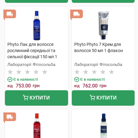
Phyto Лак для волосся
Phyto Phyto 7 Крем для
рослинний середньої та
волосся 50 мл 1 флакон
сильної фіксації 150 мл 1
флакон
Лабораторії Фітосольба
Лабораторії Фітосольба
Є в наявності
Є в наявності
753.00
грн
762.00
грн
від
від
КУПИТИ
КУПИТИ