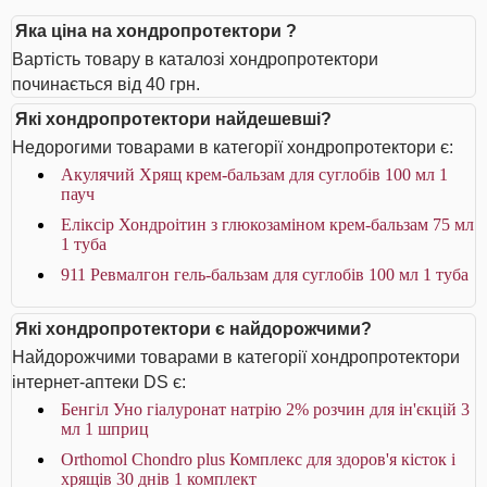
Яка ціна на хондропротектори ?
Вартість товару в каталозі хондропротектори
починається від 40 грн.
Які хондропротектори найдешевші?
Недорогими товарами в категорії хондропротектори є:
Акулячий Хрящ крем-бальзам для суглобів 100 мл 1
пауч
Еліксір Хондроітин з глюкозаміном крем-бальзам 75 мл
1 туба
911 Ревмалгон гель-бальзам для суглобів 100 мл 1 туба
Які хондропротектори є найдорожчими?
Найдорожчими товарами в категорії хондропротектори
інтернет-аптеки DS є:
Бенгіл Уно гіалуронат натрію 2% розчин для ін'єкцій 3
мл 1 шприц
Orthomol Chondro plus Комплекс для здоров'я кісток і
хрящів 30 днів 1 комплект