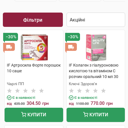
Фільтри
−30%
−30%
IF Артросила Форте порошок
IF Колаген з гіалуроновою
10 саше
кислотою та вітаміном C
розчин оральний 10 мл 30
стіків
Чарлі ПП
Ключі Здоров'я
Є в наявності
Є в наявності
304.50
770.00
грн
грн
від
435.00
від
1100.00
КУПИТИ
КУПИТИ