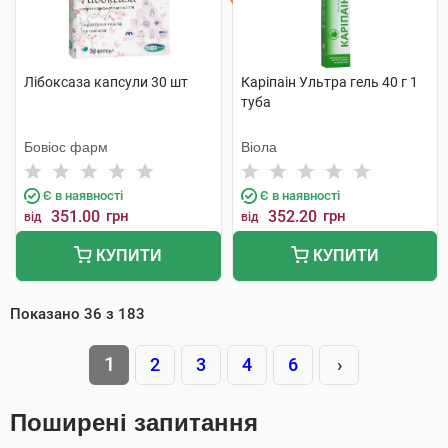
Лібоксаза капсули 30 шт
Каріпаін Ультра гель 40 г 1
туба
Бовіос фарм
Віола
Є в наявності
Є в наявності
351.00
грн
352.20
грн
від
від
КУПИТИ
КУПИТИ
Показано
36
з
183
1
2
3
4
6
›
Поширені запитання