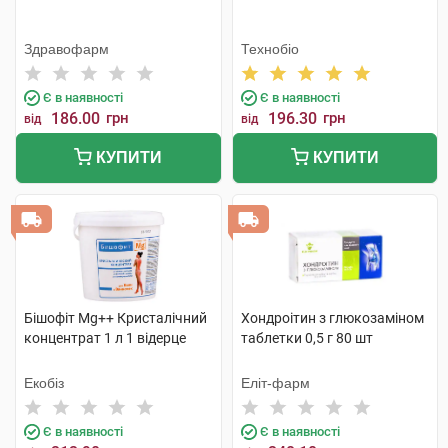
Здравофарм
Технобіо
Є в наявності
Є в наявності
186.00
грн
196.30
грн
від
від
КУПИТИ
КУПИТИ
Бішофіт Mg++ Кристалічний
Хондроітин з глюкозаміном
концентрат 1 л 1 відерце
таблетки 0,5 г 80 шт
Екобіз
Еліт-фарм
Є в наявності
Є в наявності