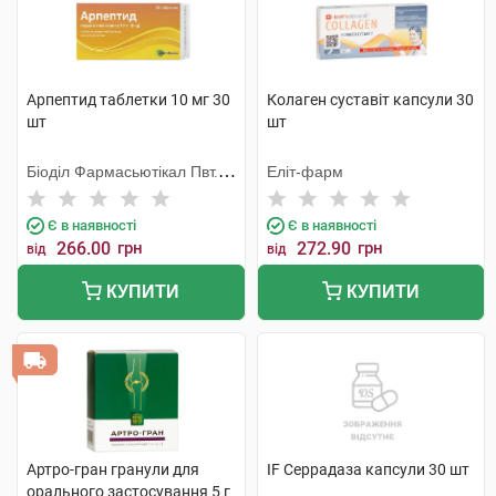
Арпептид таблетки 10 мг 30
Колаген суставіт капсули 30
шт
шт
Біоділ Фармасьютікал Пвт.
Еліт-фарм
Лтд.
Є в наявності
Є в наявності
266.00
грн
272.90
грн
від
від
КУПИТИ
КУПИТИ
Артро-гран гранули для
IF Серрадаза капсули 30 шт
орального застосування 5 г