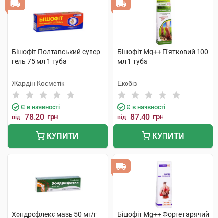
Бішофіт Полтавський супер
Бішофіт Mg++ П'ятковий 100
гель 75 мл 1 туба
мл 1 туба
Жардін Косметік
Екобіз
Є в наявності
Є в наявності
78.20
грн
87.40
грн
від
від
КУПИТИ
КУПИТИ
Хондрофлекс мазь 50 мг/г
Бішофіт Mg++ Форте гарячий