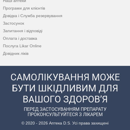
Наші аптеки
Програми для клієнтів
Довідка і Служба резервування
Застосунок
Запитання і відповіді
Оплата і доставка
Послуга Likar Online
Довідник ліків
САМОЛІКУВАННЯ МОЖЕ
БУТИ ШКІДЛИВИМ ДЛЯ
ВАШОГО ЗДОРОВ’Я
ПЕРЕД ЗАСТОСУВАННЯМ ПРЕПАРАТУ
ПРОКОНСУЛЬТУЙТЕСЯ З ЛІКАРЕМ
© 2020 - 2026 Аптека D.S. Усі права захищені