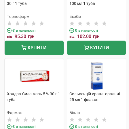
30 г 1 туба
100 мл 1 туба
Тернофарм
Екобіз
Є в наявності
Є в наявності
95.30
грн
102.00
грн
від
від
КУПИТИ
КУПИТИ
Хондра-Сила мазь 5 % 30 г 1
Сольвенцій краплі оральні
туба
25 мл 1 флакон
Фармак
Біолік
Є в наявності
Є в наявності