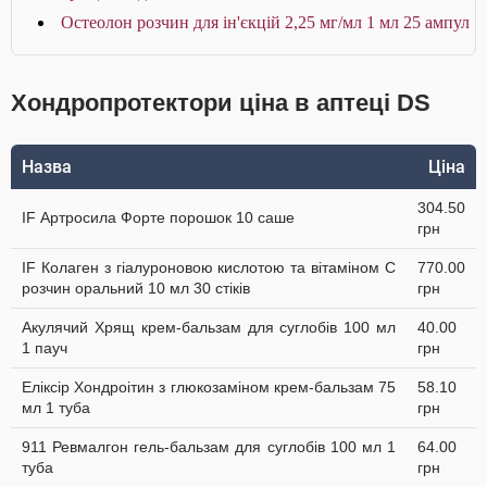
Остеолон розчин для ін'єкцій 2,25 мг/мл 1 мл 25 ампул
Хондропротектори ціна в аптеці DS
Назва
Ціна
304.50
IF Артросила Форте порошок 10 саше
грн
IF Колаген з гіалуроновою кислотою та вітаміном C
770.00
розчин оральний 10 мл 30 стіків
грн
Акулячий Хрящ крем-бальзам для суглобів 100 мл
40.00
1 пауч
грн
Еліксір Хондроітин з глюкозаміном крем-бальзам 75
58.10
мл 1 туба
грн
911 Ревмалгон гель-бальзам для суглобів 100 мл 1
64.00
туба
грн