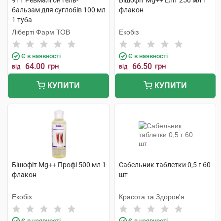
911 Ревмалгон гель-
Бішофіт Mg++ Еліт 250 мл 1
бальзам для суглобів 100 мл
флакон
1 туба
Ліберті Фарм ТОВ
Екобіз
Є в наявності
Є в наявності
64.00
грн
66.50
грн
від
від
КУПИТИ
КУПИТИ
Бішофіт Mg++ Профі 500 мл 1
Сабельник таблетки 0,5 г 60
флакон
шт
Екобіз
Красота та Здоров'я
Є в наявності
Є в наявності