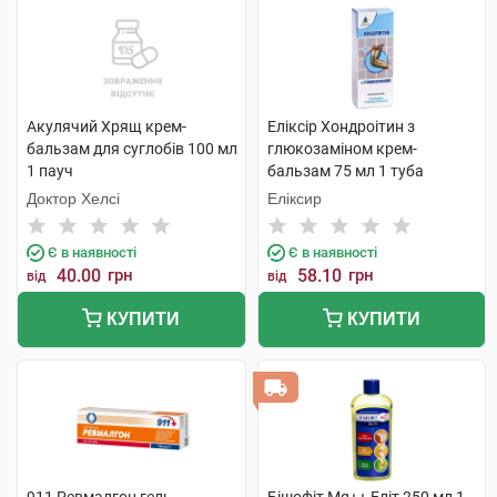
Акулячий Хрящ крем-
Еліксір Хондроітин з
бальзам для суглобів 100 мл
глюкозаміном крем-
1 пауч
бальзам 75 мл 1 туба
Доктор Хелсі
Еліксир
Є в наявності
Є в наявності
40.00
грн
58.10
грн
від
від
КУПИТИ
КУПИТИ