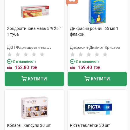
Хондроїтинова мазь 5 % 25 г
Дикрасин розчин 65 мл 1
1 туба
флакон
ДКП Фармацевтична
Дикрасин-Димирт Кристев
фабрика
Є в наявності
Є в наявності
162.80
грн
169.40
грн
від
від
КУПИТИ
КУПИТИ
Колаген капсули 30 шт
Ріста таблетки 30 шт