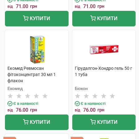
71.00
грн
71.00
грн
від
від
КУПИТИ
КУПИТИ
Екомед Ревмосан
Гірудалгон-Хондро гель 50 г
фітоконцентрат 30 мл 1
1 туба
флакон
Екомед
Біокон
Є в наявності
Є в наявності
76.00
грн
76.00
грн
від
від
КУПИТИ
КУПИТИ