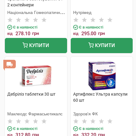
2 контейнери
Національна Гомеопатична
Нутрімед
Спілка
Є в наявності
Є в наявності
278.10
грн
295.00
грн
від
від
КУПИТИ
КУПИТИ
Дебріліз таблетки 30 шт
Артифлекс Ультра капсули
60 шт
Маклеодс Фармасьютикалс
Здоров'я ФК
Є в наявності
Є в наявності
312.80
грн
332.20
грн
від
від