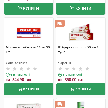
КУПИТИ
КУПИТИ
Мовіназа таблетки 10 мг 30
IF Артросила гель 50 мл 1
шт
туба
Сава Хелскеа
Чарлі ПП
Є в наявності
Є в наявності
344.90
грн
350.00
грн
від
від
КУПИТИ
КУПИТИ