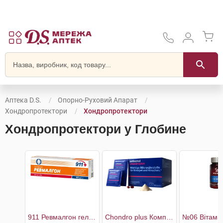
Аптека D.S.
Опорно-Руховий Апарат
Хондропротектори
Хондропротектори
Хондропротектори у Глобине
911 Ревмалгон гель-бальзам для суглобів
Chondro plus Комплекс для здоров'я кісток і хрящів 30 днів