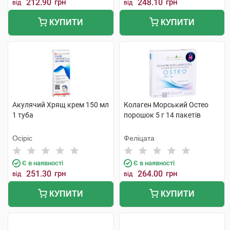
212.90
грн
248.10
грн
від
від
КУПИТИ
КУПИТИ
Акулячий Хрящ крем 150 мл
Колаген Морський Остео
1 туба
порошок 5 г 14 пакетів
Осіріс
Феліцата
Є в наявності
Є в наявності
251.30
грн
264.00
грн
від
від
КУПИТИ
КУПИТИ