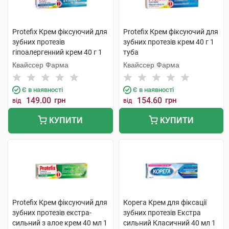
Protefix Крем фіксуючий для
Protefix Крем фіксуючий для
зубних протезів
зубних протезів крем 40 г 1
гіпоалергенний крем 40 г 1
туба
туба
Квайссер Фарма
Квайссер Фарма
Є в наявності
Є в наявності
149.00
грн
154.60
грн
від
від
КУПИТИ
КУПИТИ
Protefix Крем фіксуючий для
Корега Крем для фіксації
зубних протезів екстра-
зубних протезів Екстра
сильний з алое крем 40 мл 1
сильний Класичний 40 мл 1