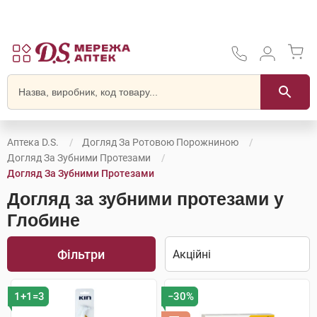
Аптека D.S.
Догляд За Ротовою Порожниною
Догляд За Зубними Протезами
Догляд За Зубними Протезами
Догляд за зубними протезами у
Глобине
Фільтри
1+1=3
−30%