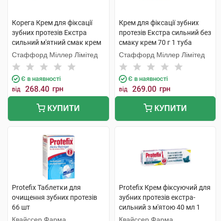
Корега Крем для фіксації
Крем для фіксації зубних
зубних протезів Екстра
протезів Екстра сильний без
сильний м'ятний смак крем
смаку крем 70 г 1 туба
70 г 1 шт
Стаффорд Міллер Лімітед
Стаффорд Міллер Лімітед
Є в наявності
Є в наявності
268.40
грн
269.00
грн
від
від
КУПИТИ
КУПИТИ
Protefix Таблетки для
Protefix Крем фіксуючий для
очищення зубних протезів
зубних протезів екстра-
66 шт
сильний з м'ятою 40 мл 1
туба
Квайссер Фарма
Квайссер Фарма