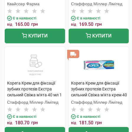
туба
туба
Квайссер Фарма
Стаффорд Міллер Лімітед
Є в наявності
Є в наявності
165.00
грн
169.50
грн
від
від
КУПИТИ
КУПИТИ
Корега Крем для фіксації
Корега Крем для фіксації
зубних протезів Екстра
зубних протезів Екстра
сильний Свіжа м'ята 40 мл 1
сильний Свіжа м'ята крем 40
туба
мл 1 туба
Стаффорд Міллер Лімітед
Стаффорд Міллер Лімітед
Є в наявності
Є в наявності
180.70
грн
181.50
грн
від
від