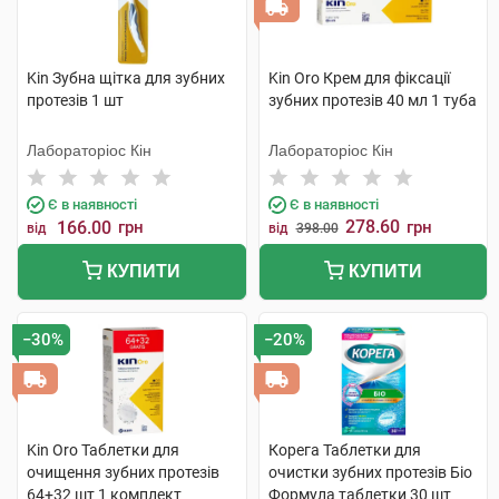
Kin Зубна щітка для зубних
Kin Oro Крем для фіксації
протезів 1 шт
зубних протезів 40 мл 1 туба
Лабораторіос Кін
Лабораторіос Кін
Є в наявності
Є в наявності
278.60
166.00
грн
грн
від
від
398.00
КУПИТИ
КУПИТИ
−30%
−20%
Kin Oro Таблетки для
Корега Таблетки для
очищення зубних протезів
очистки зубних протезів Біо
64+32 шт 1 комплект
Формула таблетки 30 шт