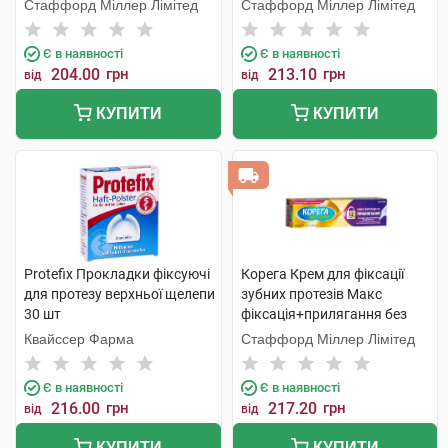
смаку 40 мл 1 туба
1 туба
Стаффорд Міллер Лімітед
Стаффорд Міллер Лімітед
Є в наявності
Є в наявності
204.00
грн
213.10
грн
від
від
КУПИТИ
КУПИТИ
Protefix Прокладки фіксуючі
Корега Крем для фіксації
для протезу верхньої щелепи
зубних протезів Макс
30 шт
фіксація+прилягання без
смаку крем 40 мл 1 туба
Квайссер Фарма
Стаффорд Міллер Лімітед
Є в наявності
Є в наявності
216.00
грн
217.20
грн
від
від
КУПИТИ
КУПИТИ