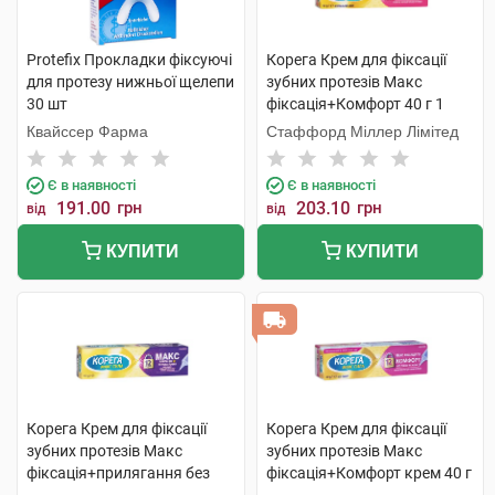
Protefix Прокладки фіксуючі
Корега Крем для фіксації
для протезу нижньої щелепи
зубних протезів Макс
30 шт
фіксація+Комфорт 40 г 1
туба
Квайссер Фарма
Стаффорд Міллер Лімітед
Є в наявності
Є в наявності
191.00
грн
203.10
грн
від
від
КУПИТИ
КУПИТИ
Корега Крем для фіксації
Корега Крем для фіксації
зубних протезів Макс
зубних протезів Макс
фіксація+прилягання без
фіксація+Комфорт крем 40 г