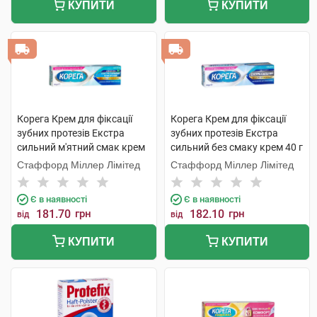
КУПИТИ
КУПИТИ
Корега Крем для фіксації
Корега Крем для фіксації
зубних протезів Екстра
зубних протезів Екстра
сильний м'ятний смак крем
сильний без смаку крем 40 г
40 г 1 туба
1 туба
Стаффорд Міллер Лімітед
Стаффорд Міллер Лімітед
Є в наявності
Є в наявності
181.70
грн
182.10
грн
від
від
КУПИТИ
КУПИТИ