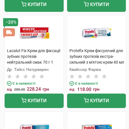
КУПИТИ
КУПИТИ
−20%
Lacalut Fix Крем для фіксації
Protefix Крем фіксуючий для
зубних протезів
зубних протезів екстра-
нейтральний смак 70 г 1
сильний з м'ятою крем 40 мл
туба
1 туба
Др. Тайсс Натурварен
Квайссер Фарма
Є в наявності
Є в наявності
228.24
грн
118.00
грн
від
285.30
від
КУПИТИ
КУПИТИ