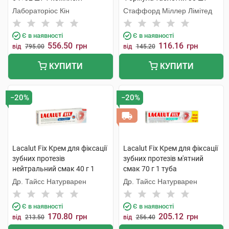
Лабораторіос Кін
Стаффорд Міллер Лімітед
Є в наявності
Є в наявності
556.50
116.16
грн
грн
від
795.00
від
145.20
КУПИТИ
КУПИТИ
−20%
−20%
Lacalut Fix Крем для фіксації
Lacalut Fix Крем для фіксації
зубних протезів
зубних протезів м'ятний
нейтральний смак 40 г 1
смак 70 г 1 туба
туба
Др. Тайсс Натурварен
Др. Тайсс Натурварен
Є в наявності
Є в наявності
170.80
205.12
грн
грн
від
213.50
від
256.40