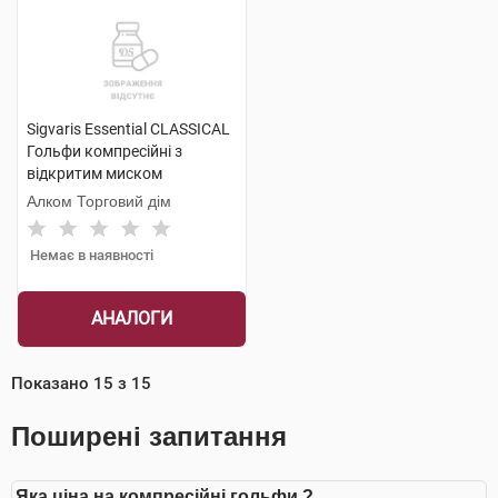
Sigvaris Essential CLASSICAL
Гольфи компресійні з
відкритим миском
компресія 2 medium 1 пара
Алком Торговий дім
Немає в наявності
АНАЛОГИ
Показано
15
з
15
Поширені запитання
Яка ціна на компресійні гольфи ?