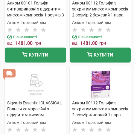
Алком 00101 Гольфи
Алком 00112 Гольфи з
антиварикозні з відкритим
закритим миском компресія
миском компресія 1 розмір 3
2 розмір 2 бежевий 1 пара
бежевий 1 пара
Алком Торговий дім
Алком Торговий дім
Є в наявності
Є в наявності
1481.00
грн
1481.00
грн
від
від
КУПИТИ
КУПИТИ
Sigvaris Essential CLASSICAL
Алком 00112 Гольфи з
Гольфи компресійні з
закритим миском компресія
відкритим миском
2 розмір 4 чорний 1 пара
компресія 2 PLUS large 1
Алком Торговий дім
Алком Торговий дім
пара