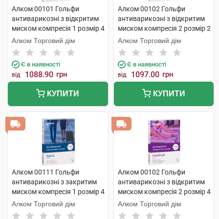
Алком 00101 Гольфи
Алком 00102 Гольфи
антиварикозні з відкритим
антиварикозні з відкритим
миском компресія 1 розмір 4
миском компресія 2 розмір 2
бежевий 1 пара
бежевий 1 пара
Алком Торговий дім
Алком Торговий дім
Є в наявності
Є в наявності
1088.90
грн
1097.00
грн
від
від
КУПИТИ
КУПИТИ
Алком 00111 Гольфи
Алком 00102 Гольфи
антиварикозні з закритим
антиварикозні з відкритим
миском компресія 1 розмір 4
миском компресія 2 розмір 4
бежевий 1 пара
бежевий 1 пара
Алком Торговий дім
Алком Торговий дім