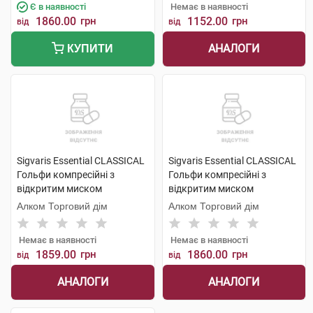
Є в наявності
Немає в наявності
1860.00
грн
1152.00
грн
від
від
АНАЛОГИ
КУПИТИ
Sigvaris Essential CLASSICAL
Sigvaris Essential CLASSICAL
Гольфи компресійні з
Гольфи компресійні з
відкритим миском
відкритим миском
компресія 2 large long 1 пара
компресія 2 medium long 1
Алком Торговий дім
Алком Торговий дім
пара
Немає в наявності
Немає в наявності
1859.00
грн
1860.00
грн
від
від
АНАЛОГИ
АНАЛОГИ