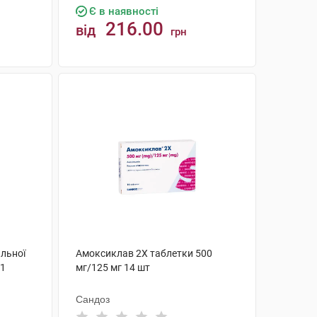
Є в наявності
216.00
від
грн
КУПИТИ
льної
Амоксиклав 2Х таблетки 500
 1
мг/125 мг 14 шт
Сандоз