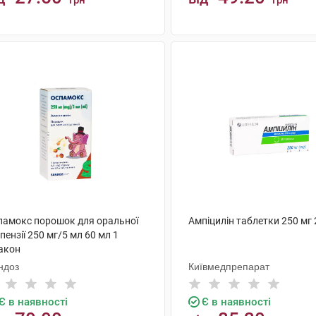
грн
грн
КУПИТИ
КУПИТИ
памокс порошок для оральної
Ампіцилін таблетки 250 мг 
пензії 250 мг/5 мл 60 мл 1
акон
ндоз
Київмедпрепарат
Є в наявності
Є в наявності