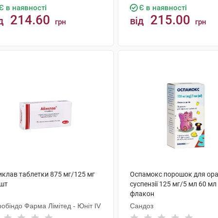
Є в наявності
Є в наявності
214.60
215.00
д
від
грн
грн
КУПИТИ
КУПИТИ
иклав таблетки 875 мг/125 мг
Оспамокс порошок для ора
 шт
суспензії 125 мг/5 мл 60 мл
флакон
обіндо Фарма Лімітед - Юніт ІV
Сандоз