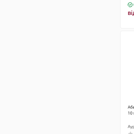
ві
Аб
10
Аур