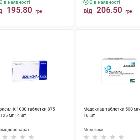
Є в наявності
Є в наявності
195.80
206.50
д
від
грн
грн
КУПИТИ
КУПИТИ
оксил-К 1000 таблетки 875
Медоклав таблетки 500 мг
125 мг 14 шт
16 шт
ївмедпрепарат
Медокемі