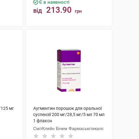
Є в наявності
213.90
від
грн
КУПИТИ
/125 мг
Аугментин порошок для оральної
суспензії 200 мг/28,5 мг/5 мл 70 мл
1 флакон
СмітКляйн Бічем Фармасьютикалс