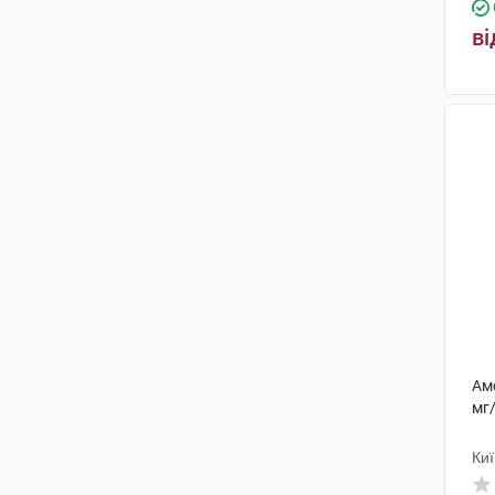
ві
Ам
мг/
Ки