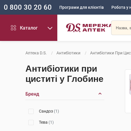
0 800 30 20 60
Програми для клієнтів
Робота у 
Каталог
Аптека D.S.
Антибіотики
Антибіотики При Цис
Антибіотики при
циститі у Глобине
Бренд
Сандоз
(1)
Тева
(1)