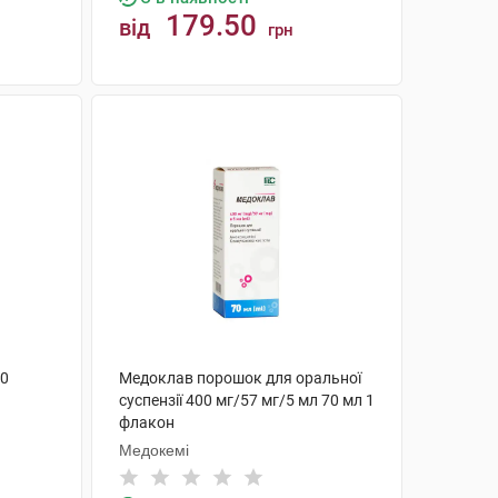
179.50
від
грн
КУПИТИ
00
Медоклав порошок для оральної
суспензії 400 мг/57 мг/5 мл 70 мл 1
флакон
Медокемі