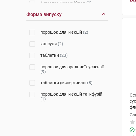
Астеллас Фарма Юроп
(3)
Форма випуску
Ауробіндо Фарма Лтд. Юніт VI
(1)
Лабораторія Бейлі-Креат
(1)
порошок для ін'єкцій
(2)
Д-р Редді'с Лабораторіс
(1)
капсули
(2)
Сан Фармасьютикал Індастріз
таблетки
(23)
(1)
порошок для оральної суспензії
Евертоджен Лайф Саєнсиз
(1)
(9)
Кусум Хелтхкер
(1)
таблетки дисперговані
(8)
Глаксо Веллком
(1)
порошок для ін'єкцій та інфузій
Ос
(1)
сус
фл
Са