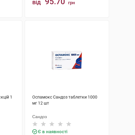
95.70
від
грн
КУПИТИ
кцій 1
Оспамокс Сандоз таблетки 1000
мг 12 шт
Сандоз
Є в наявності