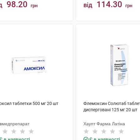
98.20
114.30
д
від
грн
грн
КУПИТИ
КУПИТИ
оксил таблетки 500 мг 20 шт
Флемоксин Солютаб табле
дисперговані 125 мг 20 шт
ївмедпрепарат
Хаупт Фарма Латіна
Є в наявності
Є в наявності