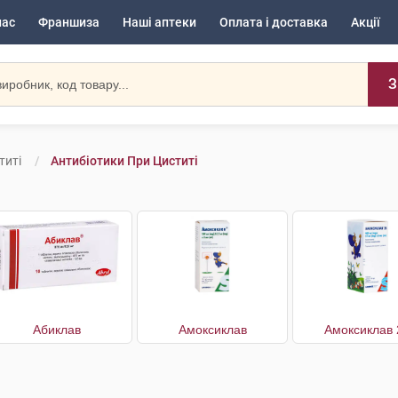
нас
Франшиза
Наші аптеки
Оплата і доставка
Акції
З
титі
Антибіотики При Циститі
Абиклав
Амоксиклав
Амоксиклав 