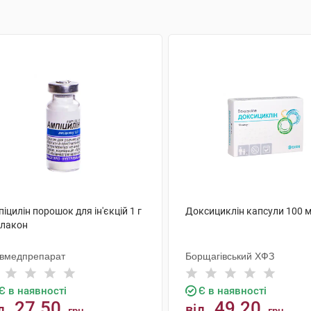
іцилін порошок для ін'єкцій 1 г
Доксициклін капсули 100 м
флакон
ївмедпрепарат
Борщагівський ХФЗ
Є в наявності
Є в наявності
27.50
49.20
д
від