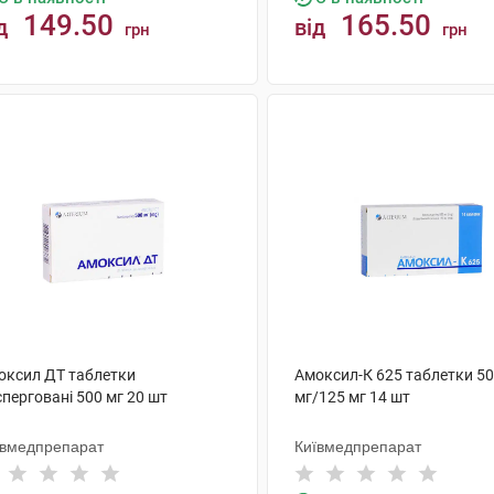
149.50
165.50
д
від
грн
грн
КУПИТИ
КУПИТИ
оксил ДТ таблетки
Амоксил-К 625 таблетки 5
перговані 500 мг 20 шт
мг/125 мг 14 шт
ївмедпрепарат
Київмедпрепарат