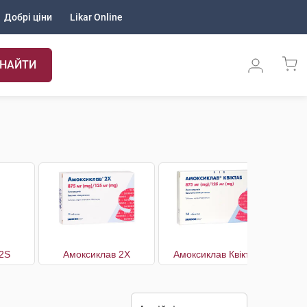
Добрі ціни
Likar Online
НАЙТИ
2S
Амоксиклав 2Х
Амоксиклав Квіктаб