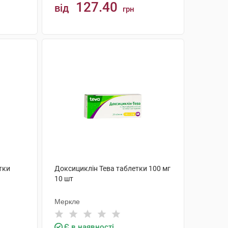
127.40
від
грн
КУПИТИ
тки
Доксициклін Тева таблетки 100 мг
10 шт
Меркле
Є в наявності