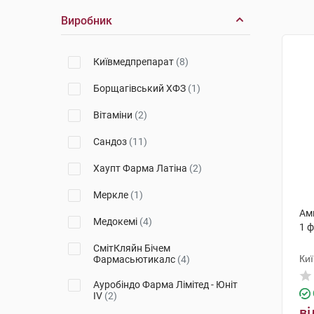
Виробник
Київмедпрепарат
(8)
Борщагівський ХФЗ
(1)
Вітаміни
(2)
Сандоз
(11)
Хаупт Фарма Латіна
(2)
Меркле
(1)
Амп
Медокемі
(4)
1 
СмітКляйн Бічем
Ки
Фармасьютикалс
(4)
Ауробіндо Фарма Лімітед - Юніт
ІV
(2)
ві