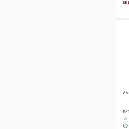
ві
Ам
Ки