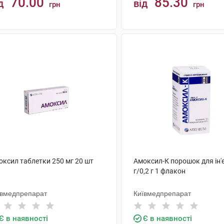
70.00
85.30
д
від
грн
грн
КУПИТИ
КУПИТИ
оксил таблетки 250 мг 20 шт
Амоксил-К порошок для ін'є
г/0,2 г 1 флакон
ївмедпрепарат
Київмедпрепарат
Є в наявності
Є в наявності