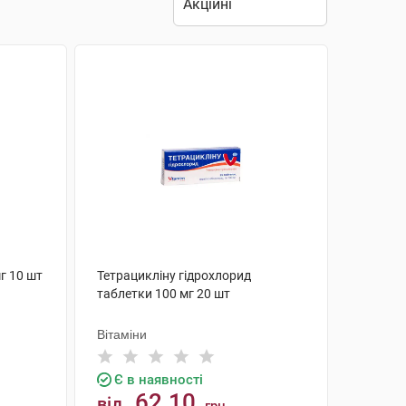
г 10 шт
Тетрацикліну гідрохлорид
таблетки 100 мг 20 шт
Вітаміни
Є в наявності
62.10
від