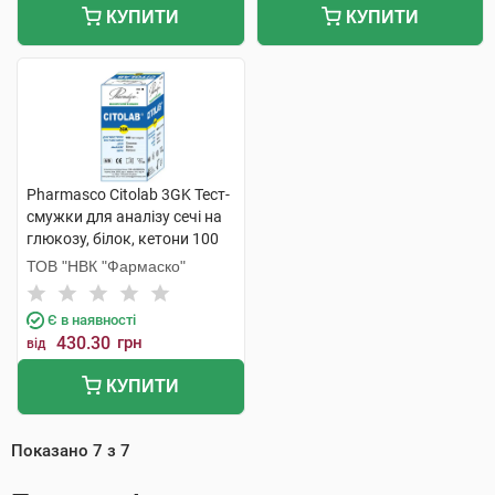
КУПИТИ
КУПИТИ
Pharmasco Citolab 3GK Тест-
смужки для аналізу сечі на
глюкозу, білок, кетони 100
шт
ТОВ "НВК "Фармаско"
Є в наявності
430.30
грн
від
КУПИТИ
Показано
7
з
7