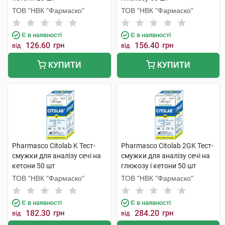
ТОВ "НВК "Фармаско"
ТОВ "НВК "Фармаско"
Є в наявності
Є в наявності
126.60
грн
156.40
грн
від
від
КУПИТИ
КУПИТИ
Pharmasco Citolab K Тест-
Pharmasco Citolab 2GK Тест-
смужки для аналізу сечі на
смужки для аналізу сечі на
кетони 50 шт
глюкозу і кетони 50 шт
ТОВ "НВК "Фармаско"
ТОВ "НВК "Фармаско"
Є в наявності
Є в наявності
182.30
грн
284.20
грн
від
від