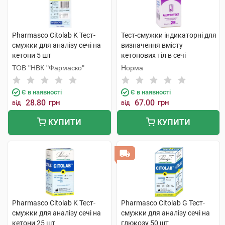
Pharmasco Citolab K Тест-
Тест-смужки індикаторні для
смужки для аналізу сечі на
визначення вмісту
кетони 5 шт
кетонових тіл в сечі
Ацетонтест 25 шт
ТОВ "НВК "Фармаско"
Норма
Є в наявності
Є в наявності
28.80
грн
67.00
грн
від
від
КУПИТИ
КУПИТИ
Pharmasco Citolab K Тест-
Pharmasco Citolab G Тест-
смужки для аналізу сечі на
смужки для аналізу сечі на
кетони 25 шт
глюкозу 50 шт