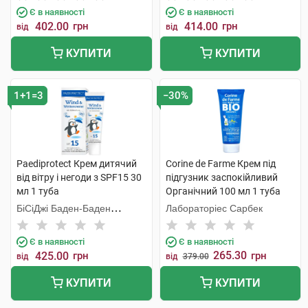
Є в наявності
Є в наявності
402.00
грн
414.00
грн
від
від
КУПИТИ
КУПИТИ
1+1=3
−30%
Paediprotect Крем дитячий
Corine de Farme Крем під
від вітру і негоди з SPF15 30
підгузник заспокійливий
мл 1 туба
Органічний 100 мл 1 туба
БіСіДжі Баден-Баден
Лабораторіес Сарбек
Косметікс Груп Гмбх
Є в наявності
Є в наявності
265.30
425.00
грн
грн
від
від
379.00
КУПИТИ
КУПИТИ