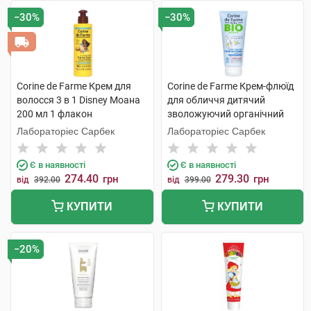
−30%
−30%
Corine de Farme Крем для
Corine de Farme Крем-флюїд
волосся 3 в 1 Disney Моана
для обличчя дитячий
200 мл 1 флакон
зволожуючий органічний
100 мл 1 туба
Лабораторіес Сарбек
Лабораторіес Сарбек
Є в наявності
Є в наявності
274.40
279.30
грн
грн
від
392.00
від
399.00
КУПИТИ
КУПИТИ
−20%