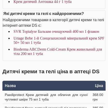
Крем дитячий Антошка 44 г 1 туба
Які дитячі креми та гелі є найдорожчими?
Найдорожчими товарами в категорії дитячі креми та гелі
інтернет-аптеки DS є:
SVR Topialyse Бальзам очищуючий 400 мл 1 флакон
Uriage Bebe 1-й Сонцезахисний мінеральний крем SPF
50+ 50 мл 1 туба
Bioderma ABCDerm Cold-Cream Крем живильний для
тіла 200 мл 1 туба
Дитячі креми та гелі ціна в аптеці DS
Назва
Ціна
Paediprotect Крем дитячий для обличчя для сухої
368.00
чутливої шкіри 75 мл 1 туба
грн