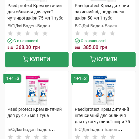
Paediprotect Крем дитячий
Paediprotect Крем дитячий
для обличчя для сухої
захисний від подразнень
чутливої шкіри 75 мл 1 туба
шкіри 50 мл 1 туба
БіСіДжі Баден-Баден
БіСіДжі Баден-Баден
Косметікс Груп Гмбх
Косметікс Груп Гмбх
Є в наявності
Є в наявності
368.00
грн
385.00
грн
від
від
КУПИТИ
КУПИТИ
1+1=3
1+1=3
Paediprotect Крем дитячий
Paediprotect Крем дитячий
для рук 75 мл 1 туба
інтенсивний для обличчя
для сухої чутливої шкіри 75
мл 1 туба
БіСіДжі Баден-Баден
БіСіДжі Баден-Баден
Косметікс Груп Гмбх
Косметікс Груп Гмбх