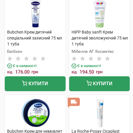
Bubchen Крем дитячий
HiPP Baby sanft Крем
спеціальний захисний 75 мл
дитячий зволожуючий 75 мл
1 туба
1 туба
Бюбхен
Мібелле АГ Косметікс
Є в наявності
Є в наявності
176.00
грн
194.50
грн
від
від
КУПИТИ
КУПИТИ
Bubchen Крем для немовлят
La Roche-Posay Cicaplast