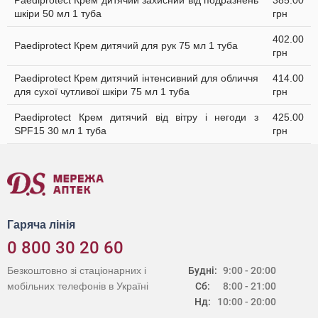
Paediprotect Крем дитячий захисний від подразнень
385.00
шкіри 50 мл 1 туба
грн
402.00
Paediprotect Крем дитячий для рук 75 мл 1 туба
грн
Paediprotect Крем дитячий інтенсивний для обличчя
414.00
для сухої чутливої шкіри 75 мл 1 туба
грн
Paediprotect Крем дитячий від вітру і негоди з
425.00
SPF15 30 мл 1 туба
грн
Гаряча лінія
0 800 30 20 60
Безкоштовно зі стаціонарних і
Будні:
9:00 - 20:00
мобільних телефонів в Україні
Сб:
8:00 - 21:00
Нд:
10:00 - 20:00