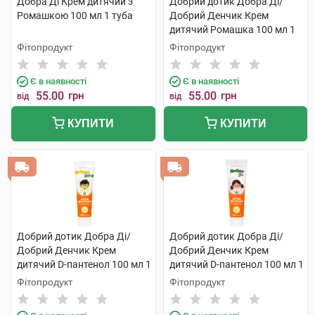
Добра Ді Крем дитячий з
Добрий дотик Добра Ді/
Ромашкою 100 мл 1 туба
Добрий Денчик Крем
дитячий Ромашка 100 мл 1
туба
Фітопродукт
Фітопродукт
Є в наявності
Є в наявності
55.00
грн
55.00
грн
від
від
КУПИТИ
КУПИТИ
Добрий дотик Добра Ді/
Добрий дотик Добра Ді/
Добрий Денчик Крем
Добрий Денчик Крем
дитячий D-пантенол 100 мл 1
дитячий D-пантенол 100 мл 1
туба
туба
Фітопродукт
Фітопродукт