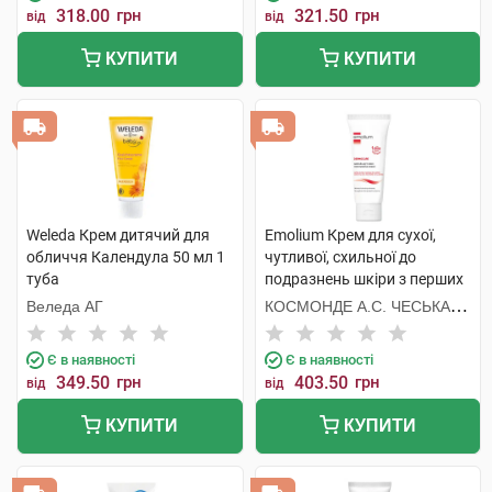
318.00
грн
321.50
грн
від
від
КУПИТИ
КУПИТИ
Weleda Крем дитячий для
Emolium Крем для сухої,
обличчя Календула 50 мл 1
чутливої, схильної до
туба
подразнень шкіри з перших
днів життя 75 мл 1 туба
Веледа АГ
КОСМОНДЕ А.С. ЧЕСЬКА
РЕСПУБЛІКА
Є в наявності
Є в наявності
349.50
грн
403.50
грн
від
від
КУПИТИ
КУПИТИ