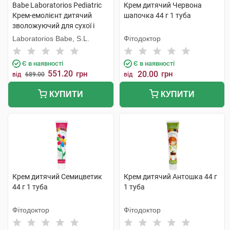
Babe Laboratorios Pediatric
Крем дитячий Червона
Крем-емолієнт дитячий
шапочка 44 г 1 туба
зволожуючий для сухої і
атопічної шкіри 200 мл 1
Laboratorios Babe, S.L.
Фітодоктор
туба
Є в наявності
Є в наявності
551.20
грн
20.00
грн
від
689.00
від
КУПИТИ
КУПИТИ
Крем дитячий Семицветик
Крем дитячий Антошка 44 г
44 г 1 туба
1 туба
Фітодоктор
Фітодоктор