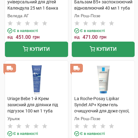
універсальний для дітей
Бальзам B5+ заспокоюючий
Календула 25 мл 1 банка
відновлюючий 40 мл 1 туба
Веледа АГ
Ля Рош-Позе
Є в наявності
Є в наявності
451.00
грн
471.00
грн
від
від
КУПИТИ
КУПИТИ
Uriage Bebe 1-й Крем
La Roche-Posay Lipikar
захисний для ділянки під
Syndet AP+ Крем-гель
підгузок 100 мл 1 туба
очищуючий для дуже сухої,
схильної до атопії шкіри 200
Урьяж
Ля Рош-Позе
мл 1 туба
Є в наявності
Є в наявності