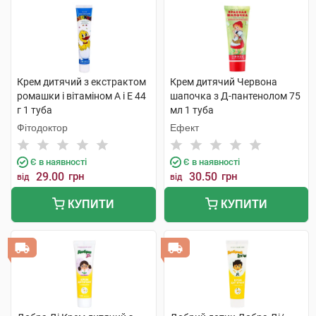
Крем дитячий з екстрактом
Крем дитячий Червона
ромашки і вітаміном А і Е 44
шапочка з Д-пантенолом 75
г 1 туба
мл 1 туба
Фітодоктор
Ефект
Є в наявності
Є в наявності
29.00
грн
30.50
грн
від
від
КУПИТИ
КУПИТИ