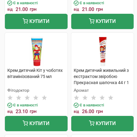
Є в наявності
Є в наявності
21.00
грн
21.00
грн
від
від
КУПИТИ
КУПИТИ
Крем дитячий Кіт у чоботях
Крем дитячий живильний з
вітамінізований 75 мл
екстрактом звіробою
Прекрасная шапочка 44 г 1
туба
Фітодоктор
Аромат
Є в наявності
Є в наявності
23.10
грн
26.00
грн
від
від
КУПИТИ
КУПИТИ