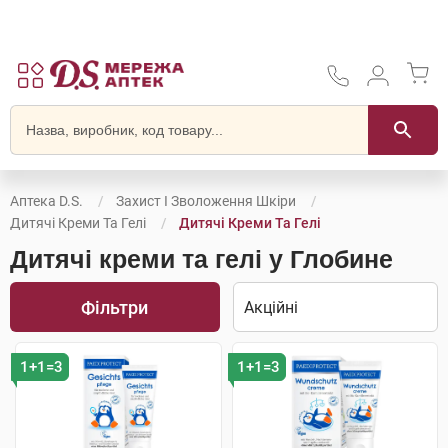
Аптека D.S.
Захист І Зволоження Шкіри
Дитячі Креми Та Гелі
Дитячі Креми Та Гелі
Дитячі креми та гелі у Глобине
Фільтри
1+1=3
1+1=3