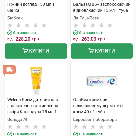
Ніжний догляд 150 мл 1
Бальзам B5+ заспокоюючий
банка
відновлюючий 15 мл 1 туба
Бюбхен
Ля Рош-Позе
Є в наявності
Є в наявності
228.20
грн
263.00
грн
від
від
КУПИТИ
КУПИТИ
Weleda Крем дитячий для
ОлаКеа крем при
зволоження та живлення
пелюшковому дерматиті
шкіри Календула 75 мл 1
крем 40 г 1 туба
туба
Веледа АГ
Евродраг Лабораторіз
Є в наявності
Є в наявності