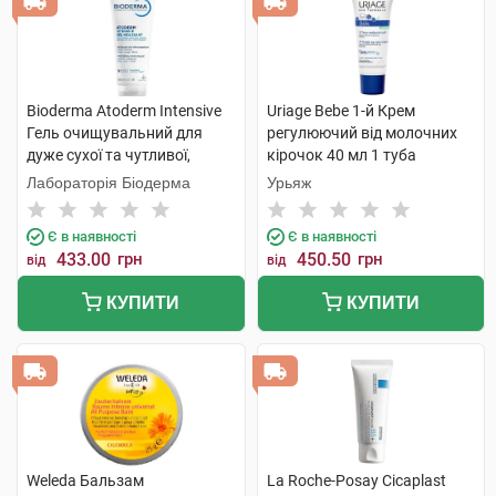
Bioderma Atoderm Intensive
Uriage Bebe 1-й Крем
Гель очищувальний для
регулюючий від молочних
дуже сухої та чутливої,
кірочок 40 мл 1 туба
атопічної шкіри 200 мл 1
Лабораторія Біодерма
Урьяж
туба
Є в наявності
Є в наявності
433.00
грн
450.50
грн
від
від
КУПИТИ
КУПИТИ
Weleda Бальзам
La Roche-Posay Cicaplast