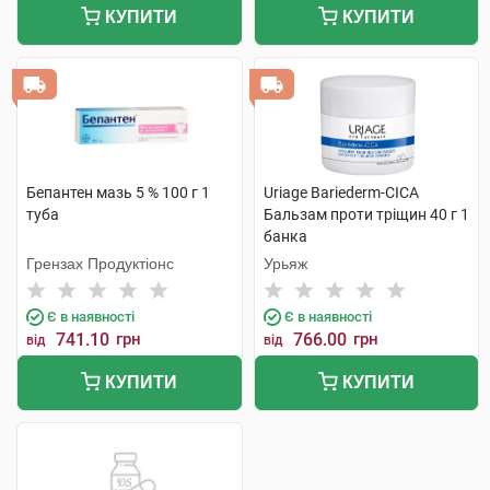
КУПИТИ
КУПИТИ
Бепантен мазь 5 % 100 г 1
Uriage Bariederm-CICA
туба
Бальзам проти тріщин 40 г 1
банка
Грензах Продуктіонс
Урьяж
Є в наявності
Є в наявності
741.10
грн
766.00
грн
від
від
КУПИТИ
КУПИТИ