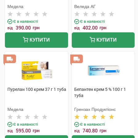
Медела
Веледа АГ
Є в наявності
Є в наявності
390.00
грн
402.00
грн
від
від
КУПИТИ
КУПИТИ
Пурелан 100 крем 37 г 1 туба
Бепантен крем 5 % 100 г 1
туба
Медела
Грензах Продуктіонс
Є в наявності
Є в наявності
595.00
грн
740.80
грн
від
від