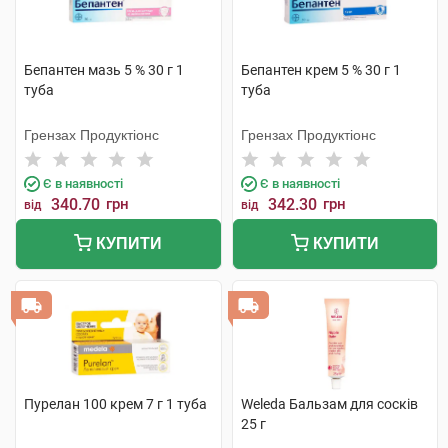
Бепантен мазь 5 % 30 г 1
Бепантен крем 5 % 30 г 1
туба
туба
Грензах Продуктіонс
Грензах Продуктіонс
Є в наявності
Є в наявності
340.70
грн
342.30
грн
від
від
КУПИТИ
КУПИТИ
Пурелан 100 крем 7 г 1 туба
Weleda Бальзам для сосків
25 г