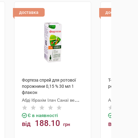
доставка
доставка
Фортеза спрей для ротової
Т-Септ таблет
порожнини 0,15 % 30 мл 1
розсмоктуванн
флакон
Абді Ібрахім Ілач Санаї ве
Ай-Сі-Ен Пол
Тіджарет
Є в наявності
Є в наявно
188.10
188.
від
від
грн