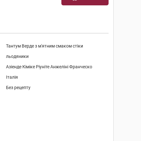
Тантум Верде з м'ятним смаком стіки
льодяники
Азіенде Кіміке Ріуніте Анжеліні Франческо
Італія
Без рецепту