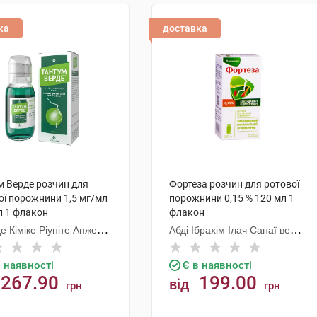
ка
доставка
м Верде розчин для
Фортеза розчин для ротової
ої порожнини 1,5 мг/мл
порожнини 0,15 % 120 мл 1
л 1 флакон
флакон
е Кіміке Ріуніте Анжеліні
Абді Ібрахім Ілач Санаї ве
еско
Тіджарет
в наявності
Є в наявності
267.90
199.00
від
грн
грн