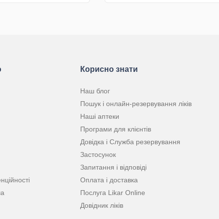
КУПИТИ
КУПИТИ
ю
Корисно знати
Наш блог
Пошук і онлайн-резервування ліків
Наші аптеки
Програми для клієнтів
Довідка і Служба резервування
Застосунок
Запитання і відповіді
нційності
Оплата і доставка
ча
Послуга Likar Online
Довідник ліків