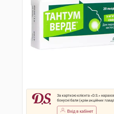
За карткою клієнта «D.S.» нарах
бонусні бали (
крім акційних товар
Вхід в кабінет