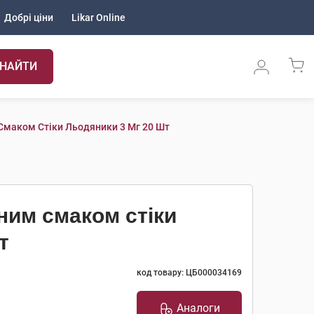
Добрі ціни
Likar Online
НАЙТИ
Смаком Стіки Льодяники 3 Мг 20 Шт
ним смаком стіки
т
код товару: ЦБ000034169
Аналоги