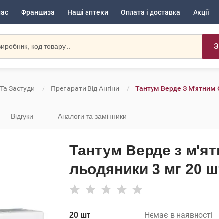
нас
Франшиза
Наші аптеки
Оплата і доставка
Акції
З
 Та Застуди
Препарати Від Ангіни
Тантум Верде З М'ятним 
Відгуки
Аналоги та замінники
Тантум Верде з м'ят
льодяники 3 мг 20 ш
Немає в наявності
20 шт