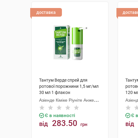
доставка
достав
Тантум Верде спрей для
Танту
ротової порожнини 1,5 мг/мл
ротов
30 мл 1 флакон
120 м
Азіенде Кіміке Ріуніте Анжеліні
Азіенд
Франческо
Франч
Є в наявності
Є 
283.50
від
від
грн