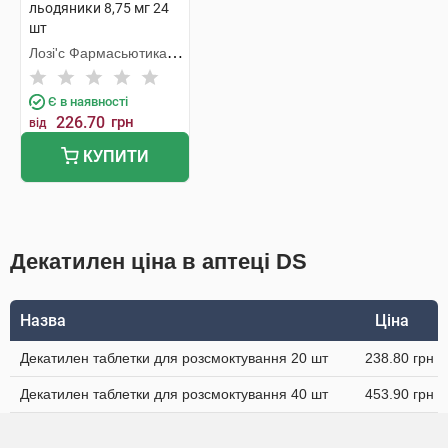
льодяники 8,75 мг 24
шт
Лозі'с Фармасьютикалз
С.Л.
Є в наявності
226.70
грн
від
КУПИТИ
Декатилен ціна в аптеці DS
Назва
Ціна
Декатилен таблетки для розсмоктування 20 шт
238.80 грн
Декатилен таблетки для розсмоктування 40 шт
453.90 грн