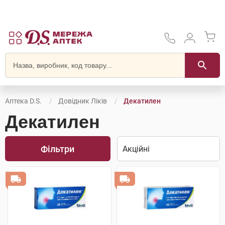
Аптека D.S.
Довідник Ліків
Декатилен
Декатилен
Фільтри