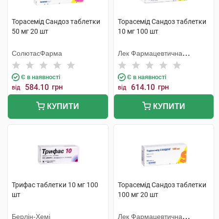
Торасемід Сандоз таблетки
Торасемід Сандоз таблетки
50 мг 20 шт
10 мг 100 шт
СолютасФарма
Лек Фармацевтична
компанія
Є в наявності
Є в наявності
584.10
грн
614.10
грн
від
від
КУПИТИ
КУПИТИ
Трифас таблетки 10 мг 100
Торасемід Сандоз таблетки
шт
100 мг 20 шт
Берлін-Хемі
Лек Фармацевтична