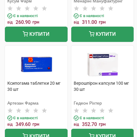
Кусум Фарм
Менаріні Мануфактурінг
Є в наявності
Є в наявності
260.90
грн
311.00
грн
від
від
КУПИТИ
КУПИТИ
Ксипогама таблетки 20 мг
Верошпірон капсули 100 мг
30 шт
30 шт
Артезан Фарма
Гедеон Ріхтер
Є в наявності
Є в наявності
349.60
грн
352.70
грн
від
від
КУПИТИ
КУПИТИ