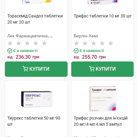
Торасемід Сандоз таблетки
Трифас таблетки 10 мг 30 шт
20 мг 20 шт
Лек Фармацевтична
Берлін-Хемі
компанія
Є в наявності
Є в наявності
236.30
грн
255.70
грн
від
від
КУПИТИ
КУПИТИ
Тиурекс таблетки 50 мг 90
Трифас розчин для ін'єкцій
шт
20 мг/4 мл 4 мл 5 ампул