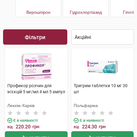
Верошпірон
Гідрохлортіазид
Гіпоті
Фільтри
Профикор розчин для
Тригрим таблетки 10 мг 30
ін'єкцій 5 мг/мл 4 мл 5 ампул
шт
Лекхім-Харків
Польфарма
Є в наявності
Є в наявності
220.20
грн
224.30
грн
від
від