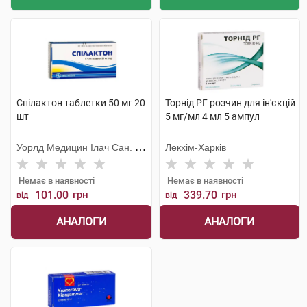
Спілактон таблетки 50 мг 20
Торнід РГ розчин для ін'єкцій
шт
5 мг/мл 4 мл 5 ампул
Уорлд Медицин Ілач Сан. Ве
Лекхім-Харків
Тідж
Немає в наявності
Немає в наявності
101.00
грн
339.70
грн
від
від
АНАЛОГИ
АНАЛОГИ