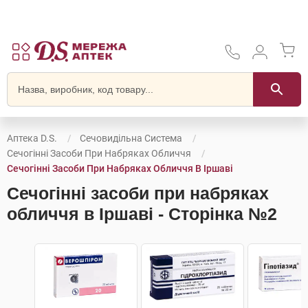
Аптека D.S.
Сечовидільна Система
Сечогінні Засоби При Набряках Обличчя
Сечогінні Засоби При Набряках Обличчя В Іршаві
Сечогінні засоби при набряках
обличчя в Іршаві - Сторінка №2