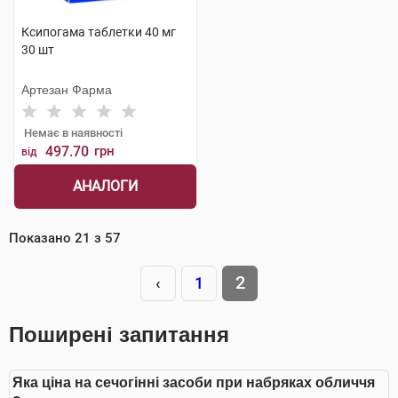
Ксипогама таблетки 40 мг
30 шт
Артезан Фарма
Немає в наявності
497.70
грн
від
АНАЛОГИ
Показано
21
з
57
2
‹
1
Поширені запитання
Яка ціна на сечогінні засоби при набряках обличчя