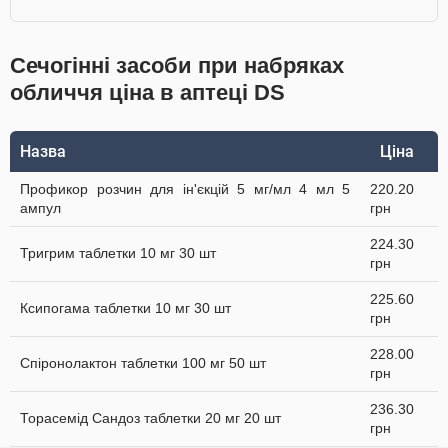
Сечогінні засоби при набряках
обличчя ціна в аптеці DS
Назва
Ціна
Профикор розчин для ін'єкцій 5 мг/мл 4 мл 5
220.20
ампул
грн
224.30
Тригрим таблетки 10 мг 30 шт
грн
225.60
Ксипогама таблетки 10 мг 30 шт
грн
228.00
Спіронолактон таблетки 100 мг 50 шт
грн
236.30
Торасемід Сандоз таблетки 20 мг 20 шт
грн