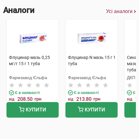
Аналоги
Усі аналоги
Флуцинар мазь 0,25
Флуцинар N мазь 15 г 1
Синаф
мг/г 15 г 1 туба
туба
мазь 0
туба
Фармзавод Єльфа
Фармзавод Єльфа
ДКП 
фабр
Є в наявності
Є в наявності
Є в
208.50
грн
213.80
грн
1
від
від
від
КУПИТИ
КУПИТИ