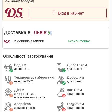
акційних товарів
)
Вхід в кабінет
Доставка в:
Львів
Самовивіз з аптеки
Безкоштовно
Особливості застосування
Водіям
Діабетикам
дозволено
дозволено
Температура зберігання
Дорослим
не вище 25°C
дозволено
Дітям
Вагітним
з 2-ох років за
заборонено
призначенням лікаря
Алергікам
Годуючим
з обережністю
заборонено