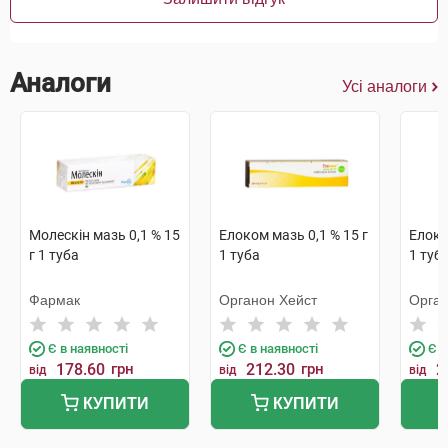
Аналоги
Усі аналоги
Молескін мазь 0,1 % 15
Елоком мазь 0,1 % 15 г
Елоко
г 1 туба
1 туба
1 туб
Фармак
Органон Хейст
Орган
Є в наявності
Є в наявності
Є в
178.60
грн
212.30
грн
2
від
від
від
КУПИТИ
КУПИТИ