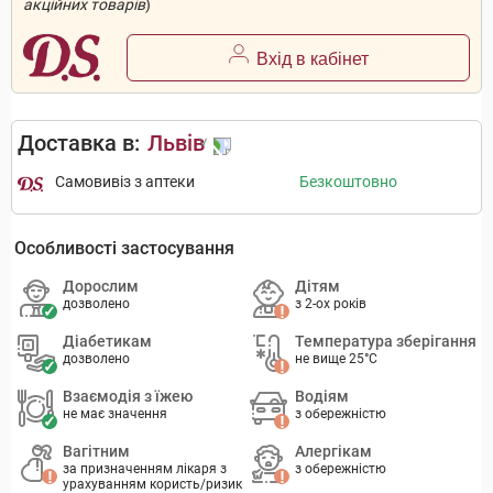
акційних товарів
)
Вхід в кабінет
Доставка в:
Львів
Самовивіз з аптеки
Безкоштовно
Особливості застосування
Дорослим
Дітям
дозволено
з 2-ох років
Діабетикам
Температура зберігання
дозволено
не вище 25°C
Взаємодія з їжею
Водіям
не має значення
з обережністю
Вагітним
Алергікам
за призначенням лікаря з
з обережністю
урахуванням користь/ризик