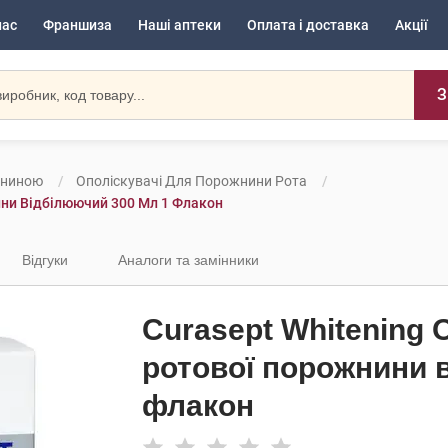
нас
Франшиза
Наші аптеки
Оплата і доставка
Акції
З
жниною
Ополіскувачі Для Порожнини Рота
ини Відбілюючий 300 Мл 1 Флакон
Відгуки
Аналоги та замінники
Curasept Whitening 
ротової порожнини 
флакон