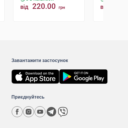
220.00
298.
від
від
грн
КУПИТИ
К
Завантажити застосунок
Приєднуйтесь