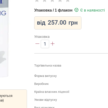
Є в наявності
Упаковка / 1 флакон
від
257.00
грн
Упаковка
1
Торгівельна назва
Форма випуску
Виробник
Країна власник ліцензії
овуються
Умови відпуску
ів
)
Вид упаковки