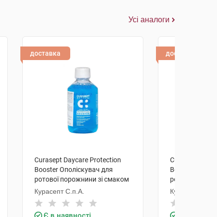
Усі аналоги
доставка
доставка
Curasept Daycare Protection
Curasept Dayca
Booster Ополіскувач для
Booster Ополі
ротової порожнини зі смаком
ротової порож
морозної м'яти 250 мл 1
морозної м'яти
Курасепт С.п.А.
Курасепт С.п.А
флакон
флакон
Є в наявності
Є в наявно