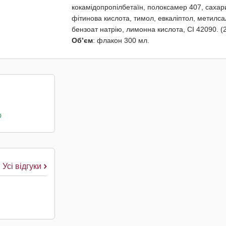
кокамідопропілбетаїн, полоксамер 407, сахар
фітинова кислота, тимол, евкаліптол, метилс
бензоат натрію, лимонна кислота, CI 42090. (
Об’єм
: флакон 300 мл.
о
Усі відгуки