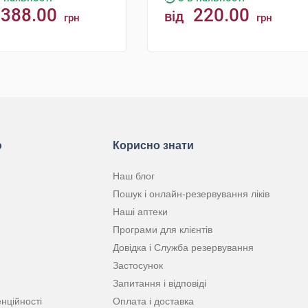
388.00
220.00
від
грн
грн
КУПИТИ
КУПИТИ
ю
Корисно знати
Наш блог
Пошук і онлайн-резервування ліків
Наші аптеки
Програми для клієнтів
Довідка і Служба резервування
Застосунок
Запитання і відповіді
нційності
Оплата і доставка