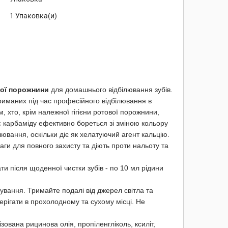
1 Упаковка(и)
вої порожнини
для домашнього відбілювання зубів.
риманих під час професійного відбілювання в
, хто, крім належної гігієни ротової порожнини,
с карбаміду ефективно бореться зі зміною кольору
лювання, оскільки діє як хелатуючий агент кальцію.
ваги для повного захисту та діють проти нальоту та
и після щоденної чистки зубів - по 10 мл рідини
сування. Тримайте подалі від джерел світла та
ерігати в прохолодному та сухому місці. Не
зована рицинова олія, пропіленгліколь, ксиліт,