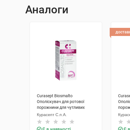
Аналоги
достав
Curasept Biosmalto
Curase
Ополіскувач для ротової
Ополі
порожнини для чутливих
порожн
зубів 300 мл 1 флакон
абразі
Курасепт С.п.А.
Курас
флак
Є в наявності
Є 