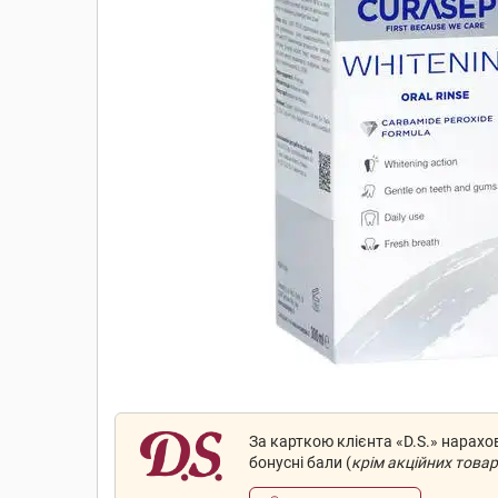
За карткою клієнта «D.S.» нарах
бонусні бали (
крім акційних товар