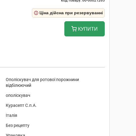
код товару: 00-00021265
Ціна дійсна при резервуванні
КУПИТИ
Ополіскувач для ротової порожнини
відбілюючий
ополіскувач
Курасепт С.п.А.
Італія
Без рецепту
Упаковка