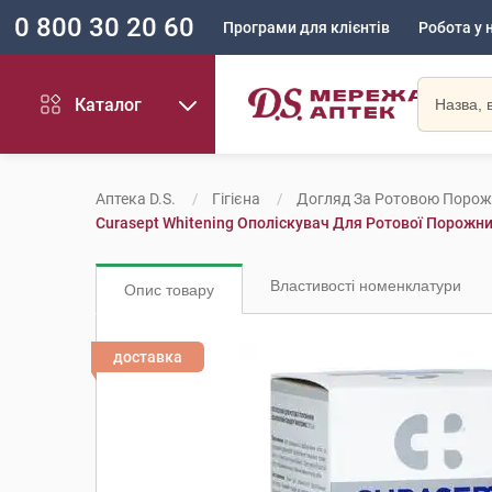
0 800 30 20 60
Програми для клієнтів
Робота у 
Каталог
Аптека D.S.
Гігієна
Догляд За Ротовою Поро
Curasept Whitening Ополіскувач Для Ротової Порожн
Властивості номенклатури
Опис товару
доставка