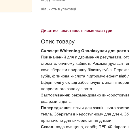
Кількість в упаковці
Дивитися властивості номенклатури
Опис товару
Curasept Whitening Ополіскувач для рото
Призначений для підтримання результатів, от
стоматологічному кабінеті. Рекомендується тим
хоче зберегти природну білизну зубів. Переки
зубів, фітинова кислота підтримує ефект відбі
Ефірні олії у складі забезпечують значні пере
неприємного запаху з рота.
Застосування
: рекомендовано використовуват
два рази в день.
Попередження
: тільки для зовнішнього засто
тепла. Зберігати в недоступному для дітей. Зб
призначено для використання дітьми.
Склад:
вода очищена, сорбіт, ПЕГ-40 гідрогені