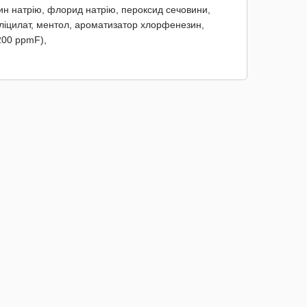
ин натрію, флорид натрію, пероксид сечовини,
аліцилат, ментол, ароматизатор хлорфенезин,
200 ppmF),