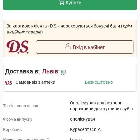
Купити
За карткою клієнта «D.S.» нараховуються бонусні бали (
крім
акційних товарів
)
Вхід в кабінет
Доставка в:
Львів
Самовивіз з аптеки
Безкоштовно
Ополіскувач для ротової
Торгівельна назва
порожнини для чутливих зубів
ополіскувач
Форма випуску
Курасепт С.п.А.
Виробник
Італія
Країна власник ліцензії