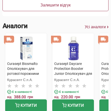
Залишити відгук
Аналоги
Усі аналоги
Curasept Biosmalto
Curasept Daycare
Curas
Ополіскувач для
Protection Booster
Protec
ротової порожнини
Junior Ополіскувач для
Ополі
захист від карієсу,
ротової порожнини для
ротов
Курасепт С.п.А.
Курасепт С.п.А.
Курас
абразії та ерозії 300 мл
дітей від 7 до 12 років зі
смако
1 флакон
смаком жувальної
250 м
Є в наявності
Є в наявності
Є в
гумки 250 мл 1 флакон
388.00
грн
220.00
грн
1
від
від
від
КУПИТИ
КУПИТИ