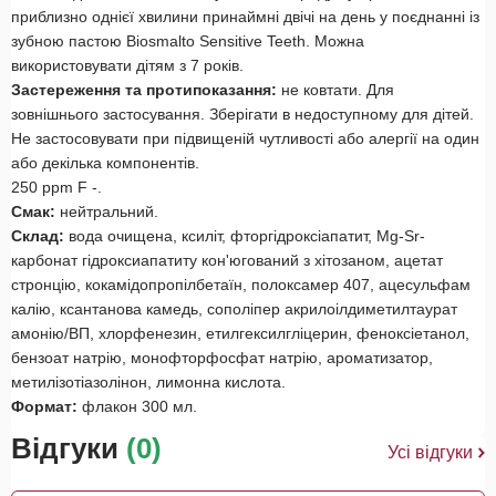
приблизно однієї хвилини принаймні двічі на день у поєднанні із
зубною пастою Biosmalto Sensitive Teeth. Можна
використовувати дітям з 7 років.
Застереження та протипоказання:
не ковтати. Для
зовнішнього застосування. Зберігати в недоступному для дітей.
Не застосовувати при підвищеній чутливості або алергії на один
або декілька компонентів.
250 ppm F -.
Смак:
нейтральний.
Склад:
вода очищена, ксиліт, фторгідроксіапатит, Mg-Sr-
карбонат гідроксиапатиту кон'югований з хітозаном, ацетат
стронцію, кокамідопропілбетаїн, полоксамер 407, ацесульфам
калію, ксантанова камедь, сополіпер акрилоілдиметилтаурат
амонію/ВП, хлорфенезин, етилгексилгліцерин, феноксіетанол,
бензоат натрію, монофторфосфат натрію, ароматизатор,
метилізотіазолінон, лимонна кислота.
Формат:
флакон 300 мл.
Відгуки
(0)
Усі відгуки