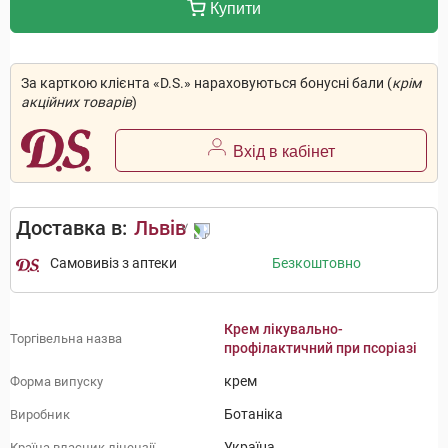
Купити
За карткою клієнта «D.S.» нараховуються бонусні бали (
крім
акційних товарів
)
Вхід в кабінет
Доставка в:
Львів
Самовивіз з аптеки
Безкоштовно
Крем лікувально-
Торгівельна назва
профілактичний при псоріазі
крем
Форма випуску
Ботаніка
Виробник
Україна
Країна власник ліцензії