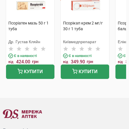
Псоріатен мазь 50 г 1
Псорікап крем 2 мг/г
Псорі
туба
30 г 1 туба
бальз
Др. Густав Кляйн
Київмедпрепарат
Елікс
Є в наявності
Є в наявності
Є в
424.00
грн
349.90
грн
8
від
від
від
КУПИТИ
КУПИТИ