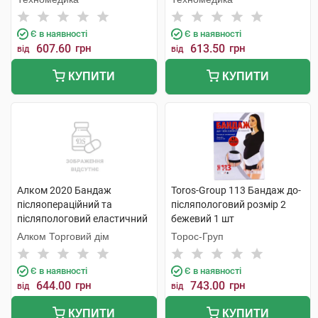
Є в наявності
Є в наявності
607.60
грн
613.50
грн
від
від
КУПИТИ
КУПИТИ
Алком 2020 Бандаж
Toros-Group 113 Бандаж до-
післяопераційний та
післяпологовий розмір 2
післяпологовий еластичний
бежевий 1 шт
розмір 9 1 шт
Алком Торговий дім
Торос-Груп
Є в наявності
Є в наявності
644.00
грн
743.00
грн
від
від
КУПИТИ
КУПИТИ