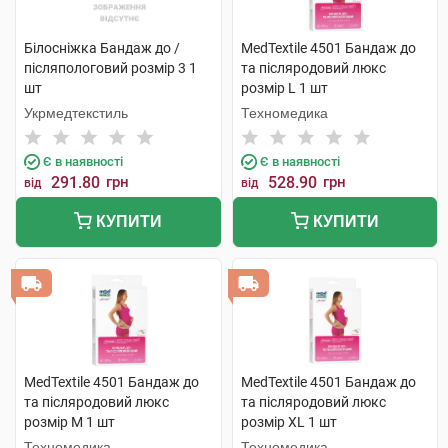
Білосніжка Бандаж до /
MedTextile 4501 Бандаж до
післяпологовий розмір 3 1
та післяродовий люкс
шт
розмір L 1 шт
Укрмедтекстиль
Техномедика
Є в наявності
Є в наявності
291.80
грн
528.90
грн
від
від
КУПИТИ
КУПИТИ
MedTextile 4501 Бандаж до
MedTextile 4501 Бандаж до
та післяродовий люкс
та післяродовий люкс
розмір М 1 шт
розмір ХL 1 шт
Техномедика
Техномедика