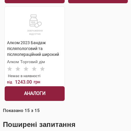
Алком 2023 Бандаж
післяпологовий та
післяопераційний широкий
розмір 5 1 шт
Алком Торговий дім
Немає в наявності
1243.00
грн
від
АНАЛОГИ
Показано
15
з
15
Поширені запитання