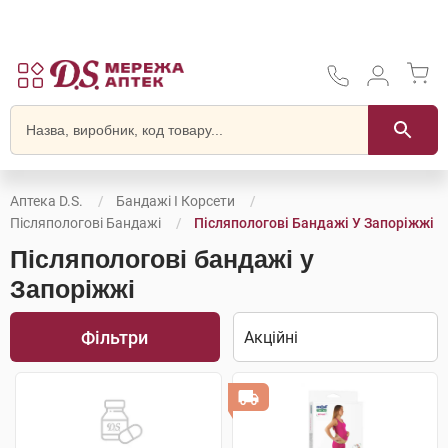
Аптека D.S.
Бандажі І Корсети
Післяпологові Бандажі
Післяпологові Бандажі У Запоріжжі
Післяпологові бандажі у
Запоріжжі
Фільтри