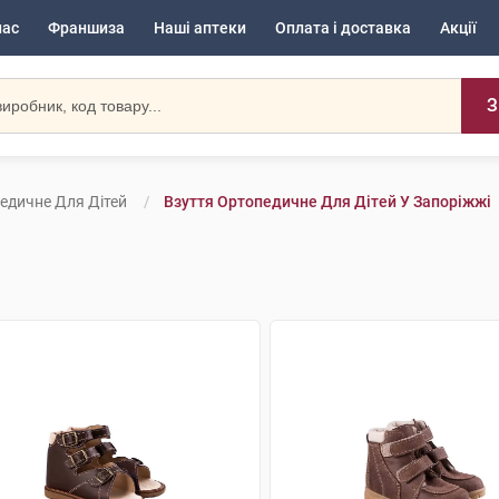
нас
Франшиза
Наші аптеки
Оплата і доставка
Акції
З
едичне Для Дітей
Взуття Ортопедичне Для Дітей У Запоріжжі