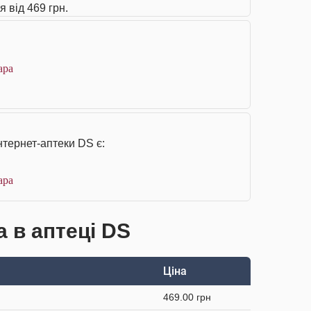
 від 469 грн.
ара
нтернет-аптеки DS є:
ара
а в аптеці DS
Ціна
469.00 грн