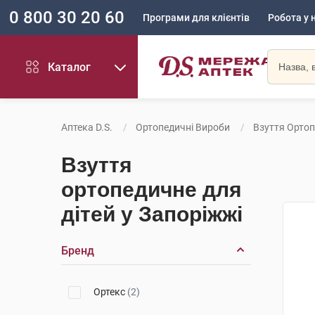
0 800 30 20 60
Програми для клієнтів
Робота у 
Каталог
Аптека D.S.
Ортопедичні Вироби
Взуття Ортоп
Взуття
ортопедичне для
дітей у Запоріжжі
Бренд
Ортекс
(2)