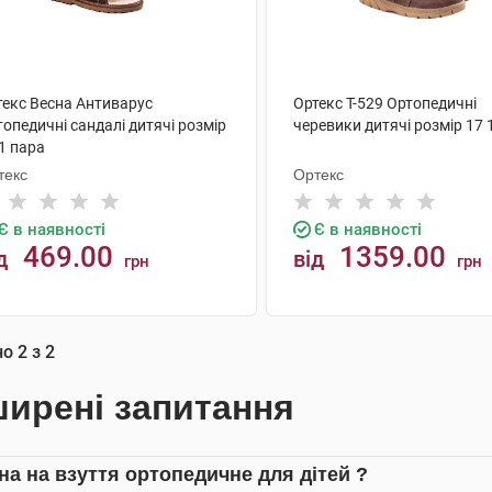
текс Весна Антиварус
Ортекс Т-529 Ортопедичні
опедичні сандалі дитячі розмір
черевики дитячі розмір 17 
1 пара
текс
Ортекс
Є в наявності
Є в наявності
469.00
1359.00
д
від
грн
грн
КУПИТИ
КУПИТИ
но
2
з
2
ирені запитання
іна на взуття ортопедичне для дітей ?