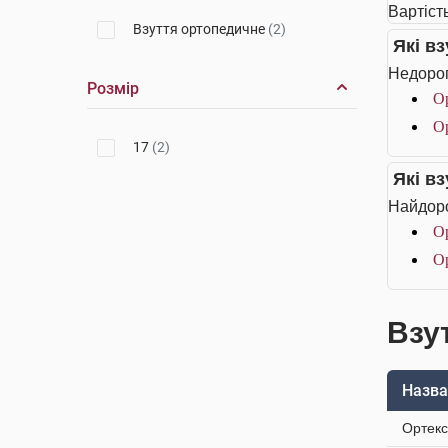
Вартіст
Взуття ортопедичне
(2)
Які в
Недорог
Розмір
Ор
Ор
17
(2)
Які в
Найдоро
Ор
Ор
Взу
Назва
Ортекс