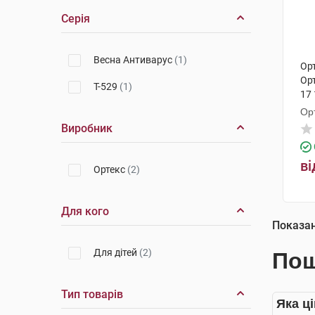
Серія
Весна Антиварус
(1)
Ор
Орт
Т-529
(1)
17 
Ор
Виробник
ві
Ортекс
(2)
Для кого
Показа
Для дітей
(2)
Пош
Тип товарів
Яка ц