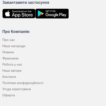
Завантажити застосунок
Про Компанію
Про нас
Наші нагороди
Новини
Франшиза
Робота у нас
Наші автори
Контакти
Політика конфіденційності
Угода користувача
Оферта