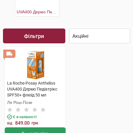
UVA400 Дермо Педіатрікс SPF50+ флюїд 50 мл +Термальна вода 50 мл
Фільтри
La Roche-Posay Anthelios
UVA400 Дермо Педіатрікс
SPF50+ флюїд 50 мл
+Термальна вода 50 мл 1
Ля Рош-Позе
набір
Є в наявності
849.00
грн
від