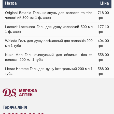
Назва
Ціна
Original Botanic Гель-шампунь для волосся та тіла
718.00
чоловічий 300 мл 1 флакон
грн
Lactovit Lactourea Гель для душу чоловічий 500 мл
177.10
1 флакон
грн
Weleda Гель для душу освіжаючий для чоловіків 200
404.00
мл 1 туба
грн
Nuxe Men Гель очищуючий для обличчя, тіла та
558.00
волосся 200 мл 1 туба
грн
Lierac Homme Гель для душу інтегральний 200 мл 1
588.00
туба
грн
Гаряча лінія