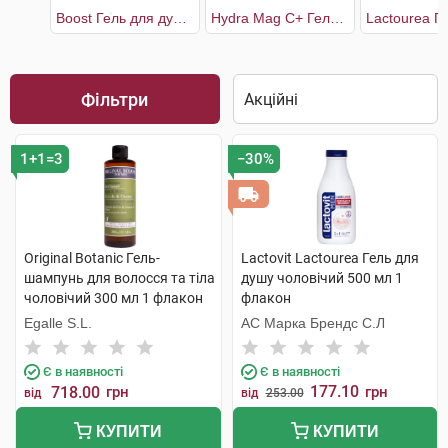
Boost Гель для душу універсальний чоловічий
Hydra Mag C+ Гель для душу тонізуючий зволожуючий для тіла та волосся
Фільтри
1+1=3
−30%
Original Botanic Гель-
Lactovit Lactourea Гель для
шампунь для волосся та тіла
душу чоловічий 500 мл 1
чоловічий 300 мл 1 флакон
флакон
Egalle S.L.
АС Марка Брендс С.Л
Є в наявності
Є в наявності
177.10
718.00
грн
грн
від
від
253.00
КУПИТИ
КУПИТИ