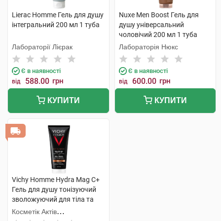
Lierac Homme Гель для душу
Nuxe Men Boost Гель для
інтегральний 200 мл 1 туба
душу універсальний
чоловічий 200 мл 1 туба
Лабораторії Лієрак
Лабораторія Нюкс
Є в наявності
Є в наявності
588.00
грн
600.00
грн
від
від
КУПИТИ
КУПИТИ
Vichy Homme Hydra Mag C+
Гель для душу тонізуючий
зволожуючий для тіла та
волосся 200 мл 1 туба
Косметік Актів