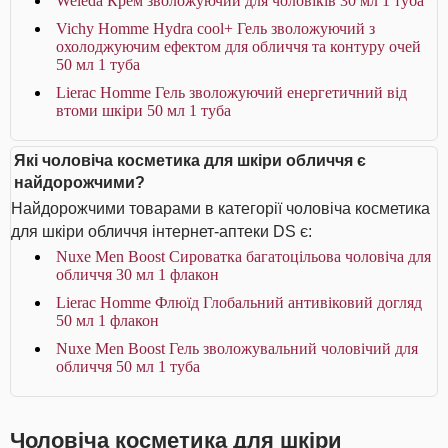
Weleda Крем зволожуючий для чоловіків 30 мл 1 туба
Vichy Homme Hydra cool+ Гель зволожуючий з
охолоджуючим ефектом для обличчя та контуру очей
50 мл 1 туба
Lierac Homme Гель зволожуючий енергетичний від
втоми шкіри 50 мл 1 туба
Які чоловіча косметика для шкіри обличчя є
найдорожчими?
Найдорожчими товарами в категорії чоловіча косметика
для шкіри обличчя інтернет-аптеки DS є:
Nuxe Men Boost Сироватка багатоцільова чоловіча для
обличчя 30 мл 1 флакон
Lierac Homme Флюїд Глобальний антивіковий догляд
50 мл 1 флакон
Nuxe Men Boost Гель зволожувальний чоловічий для
обличчя 50 мл 1 туба
Чоловіча косметика для шкіри