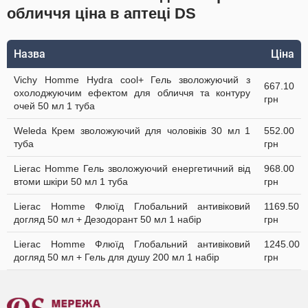
обличчя ціна в аптеці DS
Назва
Ціна
Vichy Homme Hydra cool+ Гель зволожуючий з
667.10
охолоджуючим ефектом для обличчя та контуру
грн
очей 50 мл 1 туба
Weleda Крем зволожуючий для чоловіків 30 мл 1
552.00
туба
грн
Lierac Homme Гель зволожуючий енергетичний від
968.00
втоми шкіри 50 мл 1 туба
грн
Lierac Homme Флюїд Глобальний антивіковий
1169.50
догляд 50 мл + Дезодорант 50 мл 1 набір
грн
Lierac Homme Флюїд Глобальний антивіковий
1245.00
догляд 50 мл + Гель для душу 200 мл 1 набір
грн