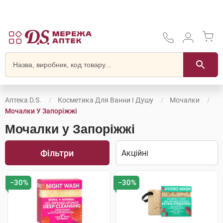
Аптека D.S.
Косметика Для Ванни І Душу
Мочалки
Мочалки У Запоріжжі
Мочалки у Запоріжжі
Фільтри
−30%
−30%