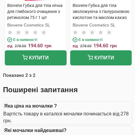
Biovene Губка для тіла нічна
Biovene Губка для тіла
для глибокого очищення з
зволожуюча з гіалуроновою
ретинолом 75 г 1 шт
кислотою та маслом какао
75 г 1 шт
Biovene Cosmetics SL
Biovene Cosmetics SL
Є в наявності
Є в наявності
194.60
194.60
грн
грн
від
278.00
від
278.00
КУПИТИ
КУПИТИ
Показано
2
з
2
Поширені запитання
Яка ціна на мочалки ?
Вартість товару в каталозі мочалки починається від 278
грн.
Які мочалки найдешевші?