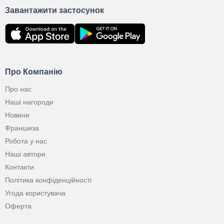
Завантажити застосунок
Про Компанію
Про нас
Наші нагороди
Новини
Франшиза
Робота у нас
Наші автори
Контакти
Політика конфіденційності
Угода користувача
Оферта