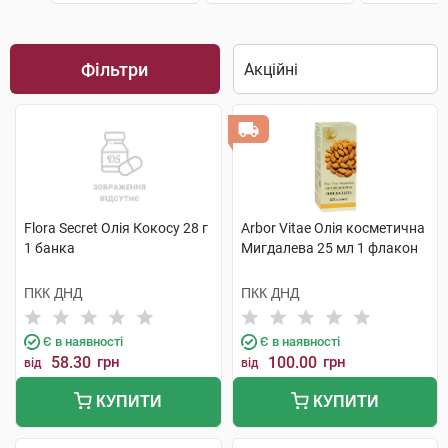
Фільтри
Flora Secret Олія Кокосу 28 г
Arbor Vitae Олія косметична
1 банка
Мигдалева 25 мл 1 флакон
ПКК ДНД
ПКК ДНД
Є в наявності
Є в наявності
58.30
грн
100.00
грн
від
від
КУПИТИ
КУПИТИ