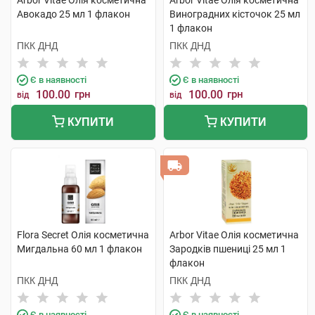
Arbor Vitae Олія косметична
Arbor Vitae Олія косметична
Авокадо 25 мл 1 флакон
Виноградних кісточок 25 мл
1 флакон
ПКК ДНД
ПКК ДНД
Є в наявності
Є в наявності
100.00
грн
100.00
грн
від
від
КУПИТИ
КУПИТИ
Flora Secret Олія косметична
Arbor Vitae Олія косметична
Мигдальна 60 мл 1 флакон
Зародків пшениці 25 мл 1
флакон
ПКК ДНД
ПКК ДНД
Є в наявності
Є в наявності