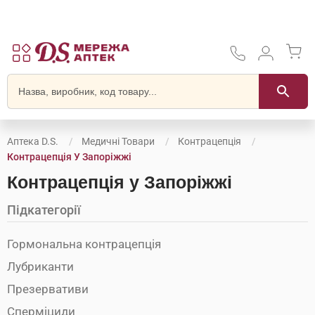
Аптека D.S.
Медичні Товари
Контрацепція
Контрацепція У Запоріжжі
Контрацепція у Запоріжжі
Підкатегорії
Гормональна контрацепція
Лубриканти
Презервативи
Сперміциди