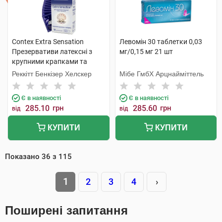
Contex Extra Sensation
Левомін 30 таблетки 0,03
Презервативи латексні з
мг/0,15 мг 21 шт
крупними крапками та
ребрами 12 шт
Реккітт Бенкізер Хелскер
Мібе ГмбХ Арцнайміттель
Є в наявності
Є в наявності
285.10
грн
285.60
грн
від
від
КУПИТИ
КУПИТИ
Показано
36
з
115
1
2
3
4
›
Поширені запитання