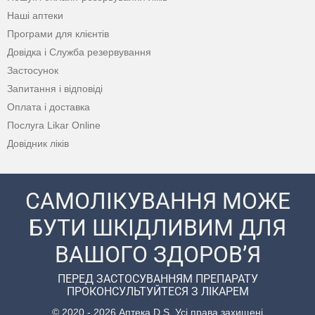
Наші аптеки
Програми для клієнтів
Довідка і Служба резервування
Застосунок
Запитання і відповіді
Оплата і доставка
Послуга Likar Online
Довідник ліків
САМОЛІКУВАННЯ МОЖЕ
БУТИ ШКІДЛИВИМ ДЛЯ
ВАШОГО ЗДОРОВ’Я
ПЕРЕД ЗАСТОСУВАННЯМ ПРЕПАРАТУ
ПРОКОНСУЛЬТУЙТЕСЯ З ЛІКАРЕМ
© 2020 - 2026 Аптека D.S. Усі права захищені