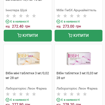
Іннотера Шузі
Мібе ГмбХ Арцнайміттель
Є в наявності
Є в наявності
272.40
грн
273.00
грн
від
від
КУПИТИ
КУПИТИ
Вібін міні таблетки 3 мг/0,02
Вібін таблетки 3 мг/0,03 мг
мг 28 шт
28 шт
Лабораторіос Леон Фарма
Лабораторіос Леон Фарма
Є в наявності
Є в наявності
277.90
грн
278.20
грн
від
від