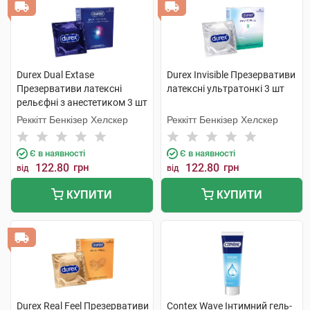
Durex Dual Extase
Durex Invisible Презервативи
Презервативи латексні
латексні ультратонкі 3 шт
рельєфні з анестетиком 3 шт
Реккітт Бенкізер Хелскер
Реккітт Бенкізер Хелскер
Є в наявності
Є в наявності
122.80
грн
122.80
грн
від
від
КУПИТИ
КУПИТИ
Durex Real Feel Презервативи
Contex Wave Інтимний гель-