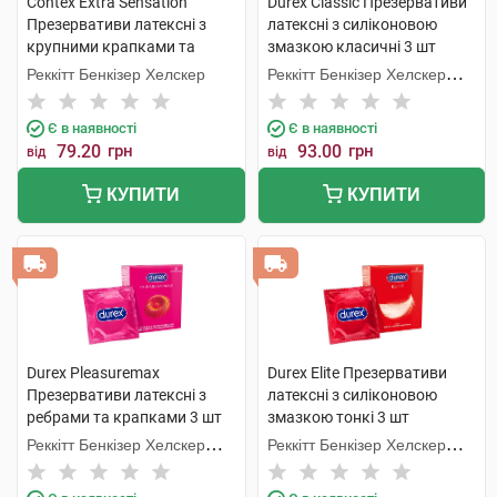
Contex Extra Sensation
Durex Classic Презервативи
Презервативи латексні з
латексні з силіконовою
крупними крапками та
змазкою класичні 3 шт
ребрами 3 шт
Реккітт Бенкізер Хелскер
Реккітт Бенкізер Хелскер
Мануфектурінг
Є в наявності
Є в наявності
79.20
грн
93.00
грн
від
від
КУПИТИ
КУПИТИ
Durex Pleasuremax
Durex Elite Презервативи
Презервативи латексні з
латексні з силіконовою
ребрами та крапками 3 шт
змазкою тонкі 3 шт
Реккітт Бенкізер Хелскер
Реккітт Бенкізер Хелскер
Мануфектурінг
Мануфектурінг