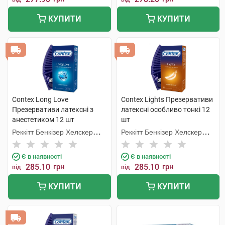
КУПИТИ
КУПИТИ
Contex Long Love
Contex Lights Презервативи
Презервативи латексні з
латексні особливо тонкі 12
анестетиком 12 шт
шт
Реккітт Бенкізер Хелскер
Реккітт Бенкізер Хелскер
Мануфектурінг
Мануфектурінг
Є в наявності
Є в наявності
285.10
грн
285.10
грн
від
від
КУПИТИ
КУПИТИ