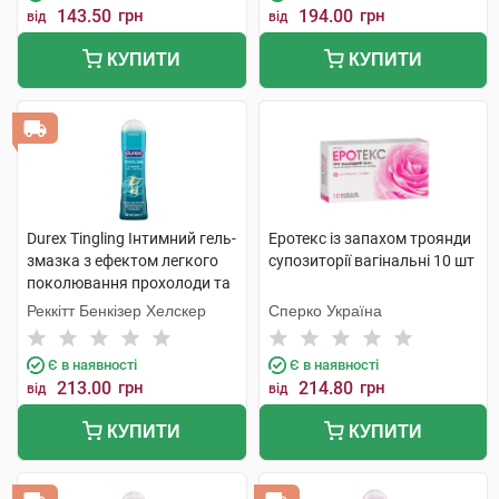
143.50
грн
194.00
грн
від
від
КУПИТИ
КУПИТИ
Durex Tingling Інтимний гель-
Еротекс із запахом троянди
змазка з ефектом легкого
супозиторії вагінальні 10 шт
поколювання прохолоди та
зігрівання 50 мл 1 туба
Реккітт Бенкізер Хелскер
Сперко Україна
Є в наявності
Є в наявності
213.00
грн
214.80
грн
від
від
КУПИТИ
КУПИТИ