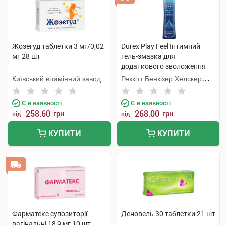
Жозегуд таблетки 3 мг/0,02
Durex Play Feel Інтимний
мг 28 шт
гель-змазка для
додаткового зволоження
100 мл флакон
Київський вітамінний завод
Реккітт Бенкізер Хелскер
Мануфектурінг
Є в наявності
Є в наявності
258.60
грн
268.00
грн
від
від
КУПИТИ
КУПИТИ
Фарматекс супозиторії
Деновель 30 таблетки 21 шт
вагінальні 18,9 мг 10 шт