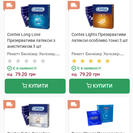
Contex Long Love
Contex Lights Презервативи
Презервативи латексні з
латексні особливо тонкі 3 шт
анестетиком 3 шт
Реккітт Бенкізер Хелскер
Реккітт Бенкізер Хелскер
Мануфектурінг
Мануфектурінг
Є в наявності
Є в наявності
79.20
грн
79.20
грн
від
від
КУПИТИ
КУПИТИ