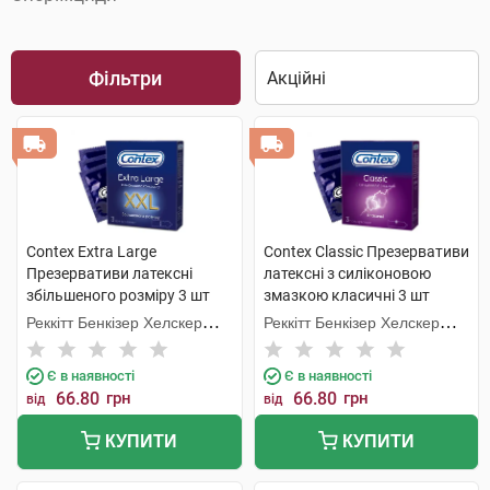
Фільтри
Contex Extra Large
Contex Classic Презервативи
Презервативи латексні
латексні з силіконовою
збільшеного розміру 3 шт
змазкою класичні 3 шт
Реккітт Бенкізер Хелскер
Реккітт Бенкізер Хелскер
Мануфектурінг
Мануфектурінг
Є в наявності
Є в наявності
66.80
грн
66.80
грн
від
від
КУПИТИ
КУПИТИ