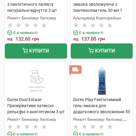
з синтетичного латексу
змазка зволожуюча з
натуральні відчуття 3 шт
пантенолом гель 30 мл 1
туба
Реккітт Бенкізер Хелскер
Альтермед Корпорейшн
Є в наявності
Є в наявності
132.60
грн
137.00
грн
від
від
КУПИТИ
КУПИТИ
Durex Dual Extase
Durex Play Feel Інтимний
Презервативи латексні
гель-змазка для
рельєфні з анестетиком 3 шт
додаткового зволоження 50
мл 1 флакон
Реккітт Бенкізер Хелскер
Реккітт Бенкізер Хелскер
Мануфектурінг
Є в наявності
Є в наявності