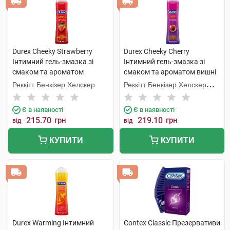
Durex Cheeky Strawberry
Durex Cheeky Cherry
Інтимний гель-змазка зі
Інтимний гель-змазка зі
смаком та ароматом
смаком та ароматом вишні
полуниці 50 мл 1 флакон
50 мл 1 флакон
Реккітт Бенкізер Хелскер
Реккітт Бенкізер Хелскер
Мануфектурінг
Є в наявності
Є в наявності
215.70
грн
219.10
грн
від
від
КУПИТИ
КУПИТИ
Durex Warming Інтимний
Contex Classic Презервативи