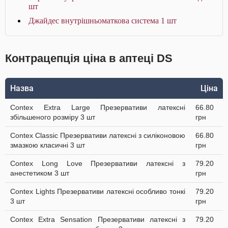
шт
Джайдес внутрішньоматкова система 1 шт
Контрацепція ціна в аптеці DS
Назва
Ціна
Contex Extra Large Презервативи латексні
66.80
збільшеного розміру 3 шт
грн
Contex Classic Презервативи латексні з силіконовою
66.80
змазкою класичні 3 шт
грн
Contex Long Love Презервативи латексні з
79.20
анестетиком 3 шт
грн
Contex Lights Презервативи латексні особливо тонкі
79.20
3 шт
грн
Contex Extra Sensation Презервативи латексні з
79.20