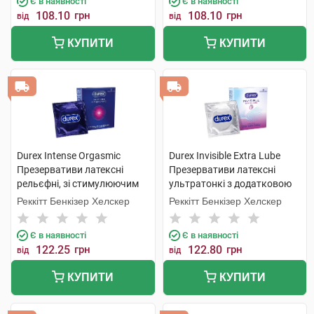
Є в наявності
Є в наявності
108.10
грн
108.10
грн
від
від
КУПИТИ
КУПИТИ
Durex Intense Orgasmic
Durex Invisible Extra Lube
Презервативи латексні
Презервативи латексні
рельєфні, зі стимулюючим
ультратонкі з додатковою
гелем-змазкою 3 шт
змазкою 3 шт
Реккітт Бенкізер Хелскер
Реккітт Бенкізер Хелскер
Є в наявності
Є в наявності
122.25
грн
122.80
грн
від
від
КУПИТИ
КУПИТИ