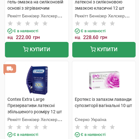
гель-змазка на силіконовій
латексні з силіконовою
основі з зігріваючим
змазкою класичні 12 шт
ефектом 50 мл 1 флакон
Реккітт Бенкізер Хелскер
Реккітт Бенкізер Хелскер
Мануфектурінг
Мануфектурінг
Є в наявності
Є в наявності
222.00
грн
228.60
грн
від
від
КУПИТИ
КУПИТИ
Contex Extra Large
Еротекс із запахом лаванди
Презервативи латексні
супозиторії вагінальні 10 шт
збільшеного розміру 12 шт
Реккітт Бенкізер Хелскер
Сперко Україна
Мануфектурінг
Є в наявності
Є в наявності