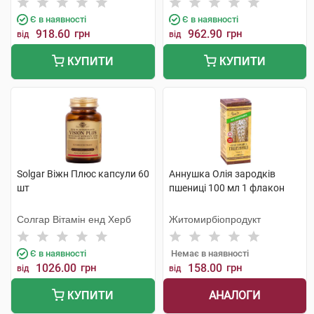
Є в наявності
Є в наявності
918.60
грн
962.90
грн
від
від
КУПИТИ
КУПИТИ
Solgar Віжн Плюс капсули 60
Аннушка Олія зародків
шт
пшениці 100 мл 1 флакон
Солгар Вітамін енд Херб
Житомирбіопродукт
Є в наявності
Немає в наявності
1026.00
грн
158.00
грн
від
від
АНАЛОГИ
КУПИТИ