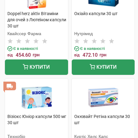
Doppel herz aktiv Вітаміни
Окіайз капсули 30 шт
для очей з Лютеїном капсули
30 шт
Квайссер Фарма
Нутрімед
Є в наявності
Є в наявності
454.60
грн
472.10
грн
від
від
КУПИТИ
КУПИТИ
Візіокс Юніор капсули 500 мг
Окювайт Ретіна капсули 30
30 шт
шт
Технобіо
Куртіс Хелс Капс