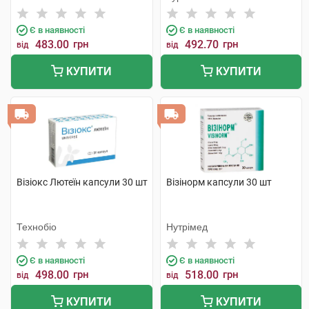
Є в наявності
Є в наявності
483.00
грн
492.70
грн
від
від
КУПИТИ
КУПИТИ
Візіокс Лютеїн капсули 30 шт
Візінорм капсули 30 шт
Технобіо
Нутрімед
Є в наявності
Є в наявності
498.00
грн
518.00
грн
від
від
КУПИТИ
КУПИТИ