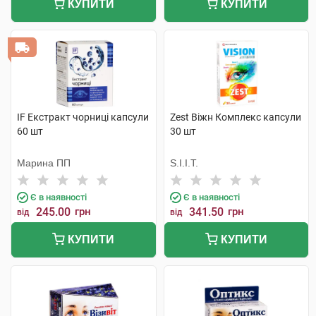
КУПИТИ
КУПИТИ
IF Екстракт чорниці капсули
Zest Віжн Комплекс капсули
60 шт
30 шт
Марина ПП
S.I.I.T.
Є в наявності
Є в наявності
245.00
грн
341.50
грн
від
від
КУПИТИ
КУПИТИ