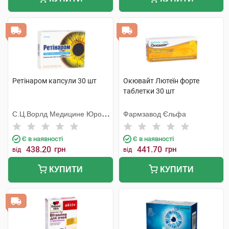
Ретінаром капсули 30 шт
Окювайт Лютеїн форте
таблетки 30 шт
С.Ц.Ворлд Медицине Юропе
Фармзавод Єльфа
С.Р.Л.
Є в наявності
Є в наявності
438.20
грн
441.70
грн
від
від
КУПИТИ
КУПИТИ