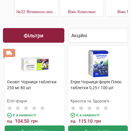
№32 Вітамінно-мінеральний комплекс Підтримка здоров'я очей
Віжн Комплекс
Віжн П
Фільтри
Оковіт Чорниця таблетки
Enjee Чорниця-форте Плюс
250 мг 80 шт
таблетки 0,25 г 100 шт
Еліт-фарм
Красота та Здоров'я
Є в наявності
Є в наявності
104.50
грн
115.10
грн
від
від