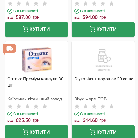
Є в наявності
Є в наявності
587.00
грн
594.00
грн
від
від
КУПИТИ
КУПИТИ
Оптикс Преміум капсули 30
Глутавіжн+ порошок 20 саше
шт
Київський вітамінний завод
Візус Фарм ТОВ
Є в наявності
Є в наявності
625.50
грн
644.60
грн
від
від
КУПИТИ
КУПИТИ