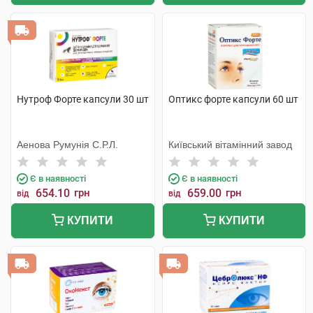
Нутроф Форте капсули 30 шт
Оптикс форте капсули 60 шт
Аенова Румунія С.Р.Л.
Київський вітамінний завод
Є в наявності
Є в наявності
654.10
грн
659.00
грн
від
від
КУПИТИ
КУПИТИ