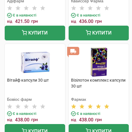
Адіфарм
Квайссер Фарма
Є в наявності
Є в наявності
421.50
грн
436.00
грн
від
від
КУПИТИ
КУПИТИ
Вітайф капсули 30 шт
Візілотон комплекс капсули
30 шт
Бовіос фарм
Фармак
Є в наявності
Є в наявності
438.00
грн
438.00
грн
від
від
КУПИТИ
КУПИТИ