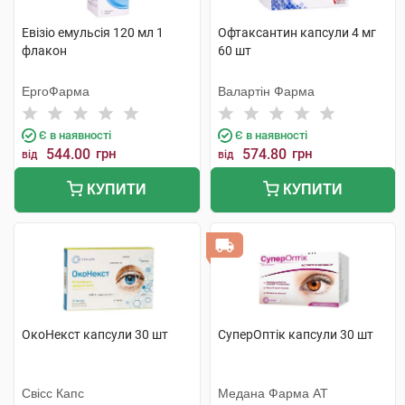
Евізіо емульсія 120 мл 1
Офтаксантин капсули 4 мг
флакон
60 шт
ЕргоФарма
Валартін Фарма
Є в наявності
Є в наявності
544.00
грн
574.80
грн
від
від
КУПИТИ
КУПИТИ
ОкоНекст капсули 30 шт
СуперОптік капсули 30 шт
Свісс Капс
Медана Фарма АТ