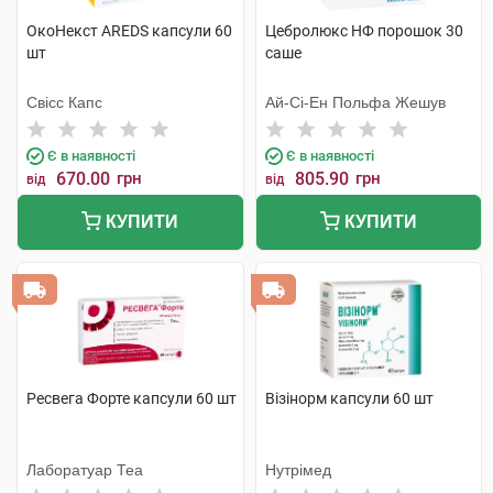
ОкоНекст AREDS капсули 60
Цебролюкс НФ порошок 30
шт
саше
Свісс Капс
Ай-Сі-Ен Польфа Жешув
Є в наявності
Є в наявності
670.00
грн
805.90
грн
від
від
КУПИТИ
КУПИТИ
Ресвега Форте капсули 60 шт
Візінорм капсули 60 шт
Лаборатуар Теа
Нутрімед