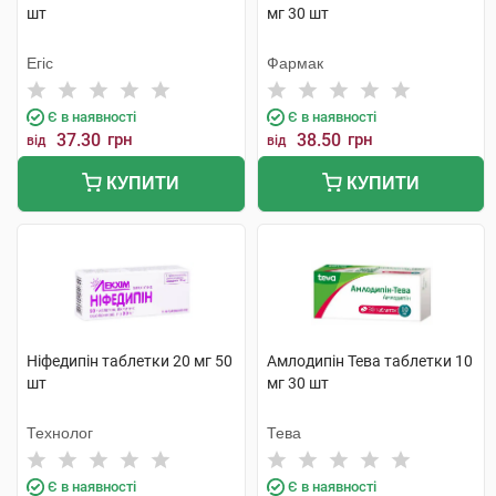
шт
мг 30 шт
Егіс
Фармак
Є в наявності
Є в наявності
37.30
грн
38.50
грн
від
від
КУПИТИ
КУПИТИ
Ніфедипін таблетки 20 мг 50
Амлодипін Тева таблетки 10
шт
мг 30 шт
Технолог
Тева
Є в наявності
Є в наявності