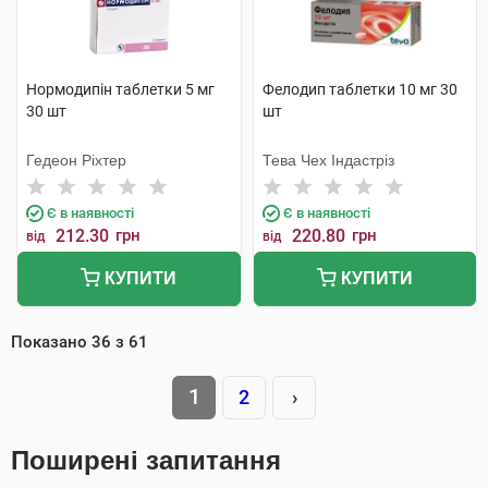
Нормодипін таблетки 5 мг
Фелодип таблетки 10 мг 30
30 шт
шт
Гедеон Ріхтер
Тева Чех Індастріз
Є в наявності
Є в наявності
212.30
грн
220.80
грн
від
від
КУПИТИ
КУПИТИ
Показано
36
з
61
1
2
›
Поширені запитання