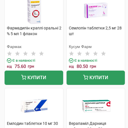
Фармадипін краплі оральні 2
Семлопін таблетки 2,5 мг 28
% 5 мл 1 флакон
шт
Фармак
Кусум Фарм
Є в наявності
Є в наявності
75.60
грн
80.50
грн
від
від
КУПИТИ
КУПИТИ
Емлодин таблетки 10 мг 30
Верапаміл Дарниця