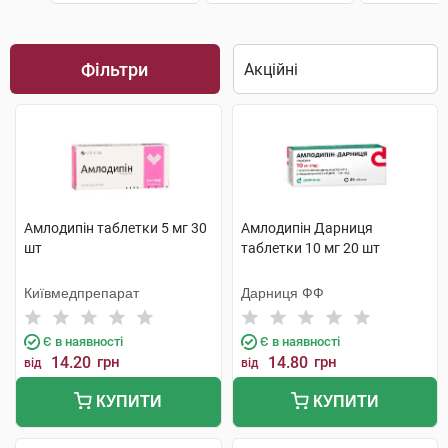
Фільтри
Амлодипін таблетки 5 мг 30
Амлодипін Дарниця
шт
таблетки 10 мг 20 шт
Київмедпрепарат
Дарниця ФФ
Є в наявності
Є в наявності
14.20
грн
14.80
грн
від
від
КУПИТИ
КУПИТИ