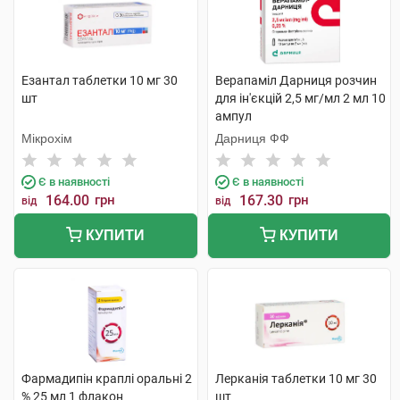
Езантал таблетки 10 мг 30
Верапаміл Дарниця розчин
шт
для ін'єкцій 2,5 мг/мл 2 мл 10
ампул
Мікрохім
Дарниця ФФ
Є в наявності
Є в наявності
164.00
грн
167.30
грн
від
від
КУПИТИ
КУПИТИ
Фармадипін краплі оральні 2
Лерканія таблетки 10 мг 30
% 25 мл 1 флакон
шт