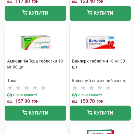
117.80
грн
123.40
грн
від
від
КУПИТИ
КУПИТИ
Амлодипін Тева таблетки 10
Ванлерк таблетки 10 мг 30
мг 90 шт
шт
Тева
Київський вітамінний завод
Є в наявності
Є в наявності
157.90
грн
159.70
грн
від
від
КУПИТИ
КУПИТИ