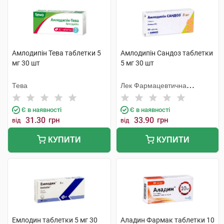
Амлодипін Тева таблетки 5
Амлодипін Сандоз таблетки
мг 30 шт
5 мг 30 шт
Тева
Лек Фармацевтична
компанія
Є в наявності
Є в наявності
31.30
грн
33.90
грн
від
від
КУПИТИ
КУПИТИ
Емлодин таблетки 5 мг 30
Аладин Фармак таблетки 10