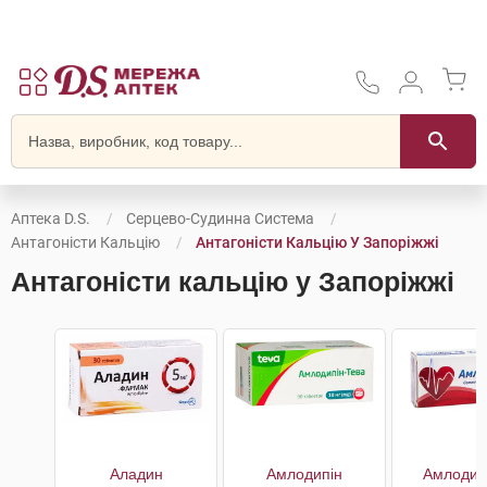
Аптека D.S.
Серцево-Судинна Система
Антагоністи Кальцію
Антагоністи Кальцію У Запоріжжі
Антагоністи кальцію у Запоріжжі
Аладин
Амлодипін
Амлодип