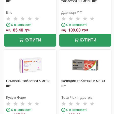
шт
таблетки 80 мг 50 шт
Егіс
Дарниця ФФ
Є в наявності
Є в наявності
85.40
грн
109.00
грн
від
від
КУПИТИ
КУПИТИ
Семлопін таблетки 5 мг 28
Фелодип таблетки 5 мг 30
шт
шт
Кусум Фарм
Тева Чех Індастріз
Є в наявності
Є в наявності