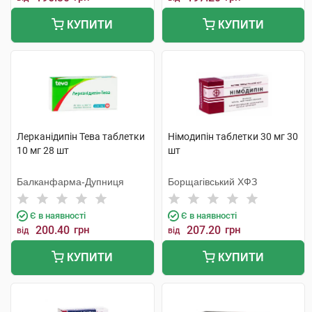
КУПИТИ
КУПИТИ
Лерканідипін Тева таблетки
Німодипін таблетки 30 мг 30
10 мг 28 шт
шт
Балканфарма-Дупниця
Борщагівський ХФЗ
Є в наявності
Є в наявності
200.40
грн
207.20
грн
від
від
КУПИТИ
КУПИТИ