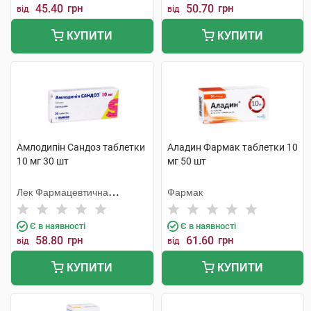
45.40
грн
50.70
грн
від
від
КУПИТИ
КУПИТИ
Амлодипін Сандоз таблетки
Аладин Фармак таблетки 10
10 мг 30 шт
мг 50 шт
Лек Фармацевтична
Фармак
компанія
Є в наявності
Є в наявності
58.80
грн
61.60
грн
від
від
КУПИТИ
КУПИТИ