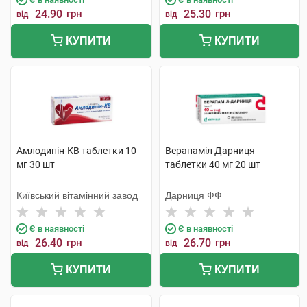
24.90
грн
25.30
грн
від
від
КУПИТИ
КУПИТИ
Амлодипін-КВ таблетки 10
Верапаміл Дарниця
мг 30 шт
таблетки 40 мг 20 шт
Київський вітамінний завод
Дарниця ФФ
Є в наявності
Є в наявності
26.40
грн
26.70
грн
від
від
КУПИТИ
КУПИТИ