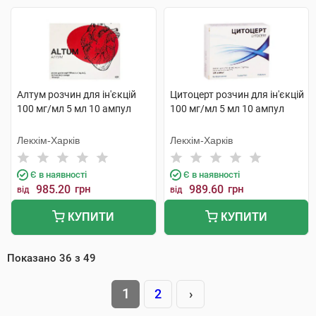
Алтум розчин для ін'єкцій
Цитоцерт розчин для ін'єкцій
100 мг/мл 5 мл 10 ампул
100 мг/мл 5 мл 10 ампул
Лекхім-Харків
Лекхім-Харків
Є в наявності
Є в наявності
985.20
грн
989.60
грн
від
від
КУПИТИ
КУПИТИ
Показано
36
з
49
1
2
›