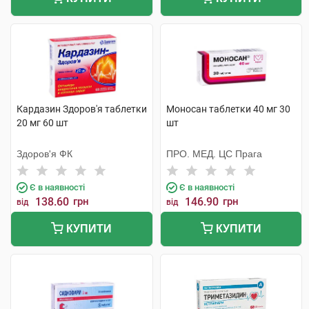
Кардазин Здоров'я таблетки
Моносан таблетки 40 мг 30
20 мг 60 шт
шт
Здоров'я ФК
ПРО. МЕД. ЦС Прага
Є в наявності
Є в наявності
138.60
грн
146.90
грн
від
від
КУПИТИ
КУПИТИ