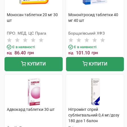
Моносан таблетки 20 мг 30
Мононітросид таблетки 40
шт
мг 40 шт
ПРО. МЕД. ЦС Прага
Борщагівський ХФЗ
Є в наявності
Є в наявності
86.40
грн
101.10
грн
від
від
КУПИТИ
КУПИТИ
Адвокард таблетки 30 шт
Нітромінт спрей
сублінгвальний 0,4 мг/дозу
180 доз 1 балон