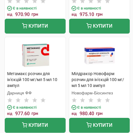
Є в наявності
Є в наявності
970.90
грн
975.10
грн
від
від
КУПИТИ
КУПИТИ
Метамакс розчин для
Мілдракор Новофарм
ін'єкцій 100 мг/мл 5 мл 10
розчин для ін'єкцій 100 мг/
ампул
мл 5 мл 10 ампул
Дарниця ФФ
Новофарм-Біосинтез
Є в наявності
Є в наявності
977.60
грн
980.40
грн
від
від
КУПИТИ
КУПИТИ