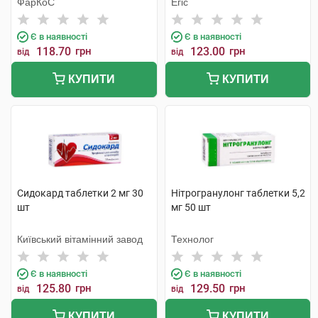
ФарКоС
Егіс
Є в наявності
Є в наявності
118.70
грн
123.00
грн
від
від
КУПИТИ
КУПИТИ
Сидокард таблетки 2 мг 30
Нітрогранулонг таблетки 5,2
шт
мг 50 шт
Київський вітамінний завод
Технолог
Є в наявності
Є в наявності
125.80
грн
129.50
грн
від
від
КУПИТИ
КУПИТИ