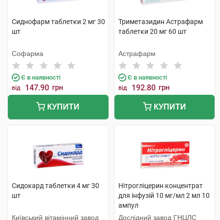
Сиднофарм таблетки 2 мг 30
Триметазидин Астрафарм
шт
таблетки 20 мг 60 шт
Софарма
Астрафарм
Є в наявності
Є в наявності
147.90
грн
192.80
грн
від
від
КУПИТИ
КУПИТИ
Сидокард таблетки 4 мг 30
Нітрогліцерин концентрат
шт
для інфузій 10 мг/мл 2 мл 10
ампул
Київський вітамінний завод
Дослідний завод ГНЦЛС