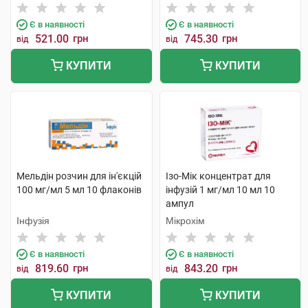
Є в наявності
Є в наявності
521.00
грн
745.30
грн
від
від
КУПИТИ
КУПИТИ
Мельдін розчин для ін'єкцій
Ізо-Мік концентрат для
100 мг/мл 5 мл 10 флаконів
інфузій 1 мг/мл 10 мл 10
ампул
Інфузія
Мікрохім
Є в наявності
Є в наявності
819.60
грн
843.20
грн
від
від
КУПИТИ
КУПИТИ