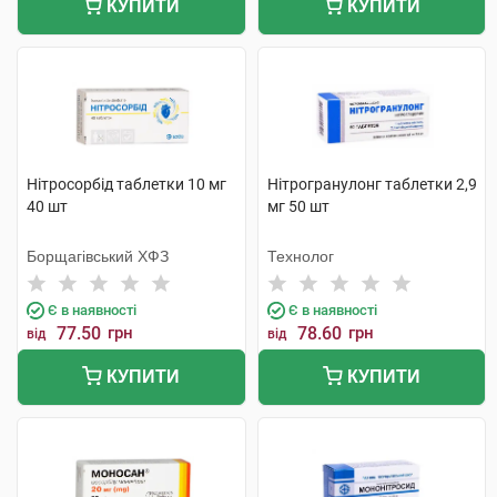
КУПИТИ
КУПИТИ
Нітросорбід таблетки 10 мг
Нітрогранулонг таблетки 2,9
40 шт
мг 50 шт
Борщагівський ХФЗ
Технолог
Є в наявності
Є в наявності
77.50
грн
78.60
грн
від
від
КУПИТИ
КУПИТИ