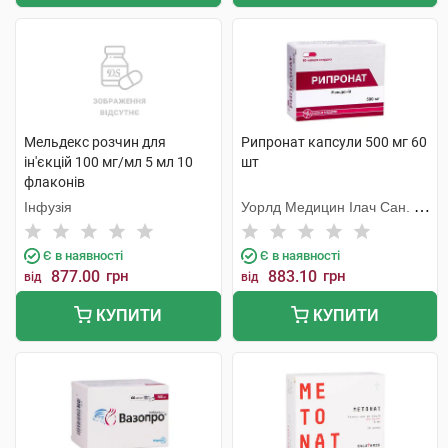
Мельдекс розчин для
Рипронат капсули 500 мг 60
ін'єкцій 100 мг/мл 5 мл 10
шт
флаконів
Інфузія
Уорлд Медицин Ілач Сан. Ве
Тідж
Є в наявності
Є в наявності
877.00
грн
883.10
грн
від
від
КУПИТИ
КУПИТИ