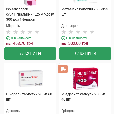
Ізо-Мік спрей
Метамакс капсули 250 мг 40
сублінгвальний 1,25 мг/дозу
шт
300 доз 1 флакон
Мікрохім
Дарниця ФФ
Є в наявності
Є в наявності
463.70
грн
502.00
грн
від
від
КУПИТИ
КУПИТИ
Нікорель таблетки 20 мг 60
Мілдронат капсули 250 мг
шт
40 шт
Дексель
Гріндекс