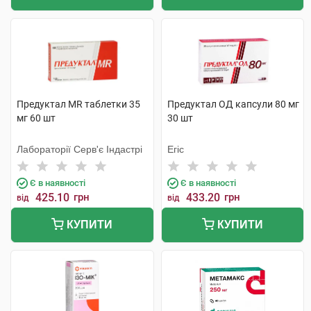
Предуктал MR таблетки 35
Предуктал ОД капсули 80 мг
мг 60 шт
30 шт
Лабораторії Серв'є Індастрі
Егіс
Є в наявності
Є в наявності
425.10
грн
433.20
грн
від
від
КУПИТИ
КУПИТИ