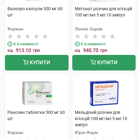
Вазопро капсули 500 мг 60
Метонат розчин для ін'єкцій
шт
100 мг/мл 5 мл 10 ампул
Фармак
Лекхім-Харків
Є в наявності
Є в наявності
913.10
грн
940.70
грн
від
від
КУПИТИ
КУПИТИ
Ранозин таблетки 500 мг 60
Мельдоній розчин для
шт
ін'єкцій 100 мг/мл 5 мл 10
ампул
Фармак
Юрія-Фарм