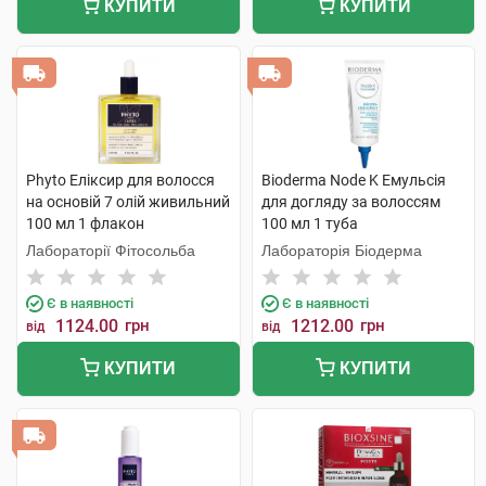
КУПИТИ
КУПИТИ
Phyto Еліксир для волосся
Bioderma Node K Емульсія
на основій 7 олій живильний
для догляду за волоссям
100 мл 1 флакон
100 мл 1 туба
Лабораторії Фітосольба
Лабораторія Біодерма
Є в наявності
Є в наявності
1124.00
грн
1212.00
грн
від
від
КУПИТИ
КУПИТИ