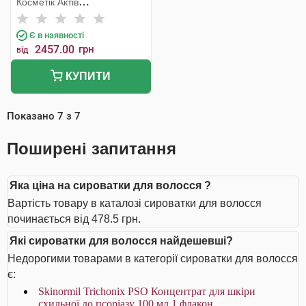
Косметік Актів
Інтернаціональ
Є в наявності
2457.00
грн
від
КУПИТИ
Показано
7
з
7
Поширені запитання
Яка ціна на сироватки для волосся ?
Вартість товару в каталозі сироватки для волосся
починається від 478.5 грн.
Які сироватки для волосся найдешевші?
Недорогими товарами в категорії сироватки для волосся
є:
Skinormil Trichonix РSО Концентрат для шкіри
схильної до псоріазу 100 мл 1 флакон