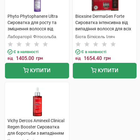
Phyto Phytophanere Ultra
Bioxsine DermaGen Forte
Сироватка для росту та
Сироватка інтенсивна від
зміцнення волосся від
випадіння волосся для всіх
корінців до самих кінчиків
типів 50 мл 3 флакона
Лабораторії Фітосольба
Біота Біткісель Іляч
50 мл 1 флакон
Є в наявності
Є в наявності
1405.00
грн
1654.40
грн
від
від
КУПИТИ
КУПИТИ
Vichy Dercos Aminexil Clinical
Regen Booster Сироватка
для боротьби з випадінням
волосся 90 мл 1 флакон