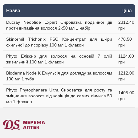
Назва
Ціна
Ducray Neoptide Expert Сироватка подвійної дії
2312.40
проти випадіння волосся 2x50 мл 1 набір
грн
Skinormil Trichonix РSО Концентрат для шкіри
478.50
схильної до псоріазу 100 мл 1 флакон
грн
Phyto Еліксир для волосся на основій 7 олій
1124.00
живильний 100 мл 1 флакон
грн
Bioderma Node K Емульсія для догляду за волоссям
1212.00
100 мл 1 туба
грн
Phyto Phytophanere Ultra Сироватка для росту та
1405.00
зміцнення волосся від корінців до самих кінчиків 50
грн
мл 1 флакон