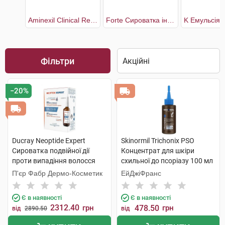
Aminexil Clinical Regen Booster Сироватка для боротьби з випадінням волосся
Forte Сироватка інтенсивна від випадіння волосся для всіх типів
Фільтри
−20%
Ducray Neoptide Expert
Skinormil Trichonix РSО
Сироватка подвійної дії
Концентрат для шкіри
проти випадіння волосся
схильної до псоріазу 100 мл
2x50 мл 1 набір
1 флакон
П'єр Фабр Дермо-Косметик
ЕйДжіФранс
Є в наявності
Є в наявності
2312.40
грн
478.50
грн
від
2890.50
від